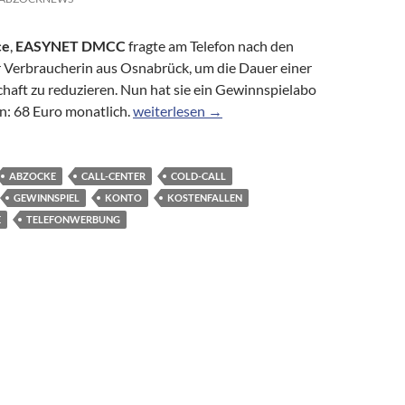
ce
,
EASYNET DMCC
fragte am Telefon nach den
 Verbraucherin aus Osnabrück, um die Dauer einer
haft zu reduzieren. Nun hat sie ein Gewinnspielabo
Premium Service: Unter falschem Vorwand D
n: 68 Euro monatlich.
weiterlesen
→
ABZOCKE
CALL-CENTER
COLD-CALL
GEWINNSPIEL
KONTO
KOSTENFALLEN
E
TELEFONWERBUNG