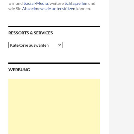
wir und
Social-Media
, weitere
Schlagzeilen
und
wie Sie
Abzocknews.de unterstützen
können.
RESSORTS & SERVICES
aten erfragt
Ressorts
&
Services
WERBUNG