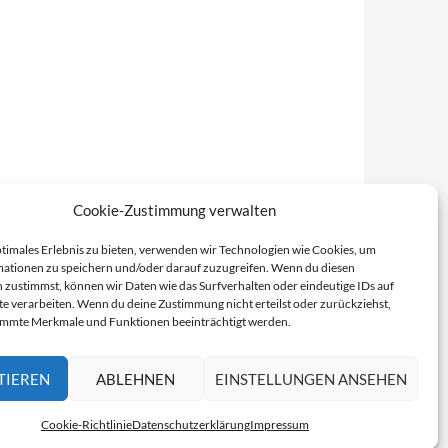
Cookie-Zustimmung verwalten
ptimales Erlebnis zu bieten, verwenden wir Technologien wie Cookies, um
ationen zu speichern und/oder darauf zuzugreifen. Wenn du diesen
 zustimmst, können wir Daten wie das Surfverhalten oder eindeutige IDs auf
te verarbeiten. Wenn du deine Zustimmung nicht erteilst oder zurückziehst,
immte Merkmale und Funktionen beeinträchtigt werden.
TIEREN
ABLEHNEN
EINSTELLUNGEN ANSEHEN
Cookie-Richtlinie
Datenschutzerklärung
Impressum