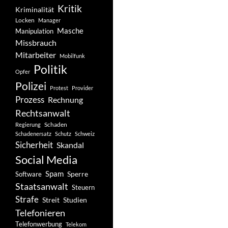
Kritik
Kriminalität
Locken
Manager
Masche
Manipulation
Missbrauch
Mitarbeiter
Mobilfunk
Politik
Opfer
Polizei
Protest
Provider
Prozess
Rechnung
Rechtsanwalt
Schaden
Regierung
Schadenersatz
Schutz
Schweiz
Sicherheit
Skandal
Social Media
Spam
Software
Sperre
Staatsanwalt
Steuern
Strafe
Studien
Streit
Telefonieren
Telefonwerbung
Telekom