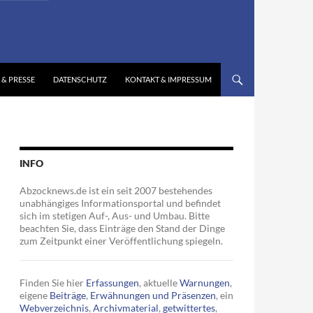
 & PRESSE
DATENSCHUTZ
KONTAKT & IMPRESSUM
INFO
Abzocknews.de ist ein seit 2007 bestehendes
unabhängiges Informationsportal und befindet
sich im stetigen Auf-, Aus- und Umbau. Bitte
beachten Sie, dass Einträge den Stand der Dinge
zum Zeitpunkt einer Veröffentlichung spiegeln.
Finden Sie hier
Erfassungen
, aktuelle
Warnungen
,
eigene
Beiträge
,
Erwähnungen und Präsenzen
, ein
Webverzeichnis
,
Archivmaterial
,
getwittertes
,