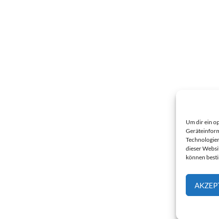
Um dir ein o
Geräteinform
Technologien
dieser Websi
können best
AKZEP