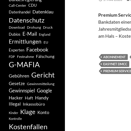
CDU
Call-Center
Datenklau
Datenhandel
Premium Servi
Datenschutz
Bankdaten einer
Drohung
Download
Druck
Jahresmitgliedsc
E-Mail
Dubios
England
am Hals – Koste
Ermittlungen
EU
Facebook
Experten
Fälschung
Festnahme
FDP
ABONNEMENT
G-MAFIA
EASYNET DMCC
PREMIUM SERVIC
Gericht
Gebühren
Gesetze
Gewinnmitteilung
Gewinnspiel
Google
Handy
Hacker
Haft
Illegal
Inkassobüro
Klage
Konto
Kinder
Kontrolle
Kostenfallen