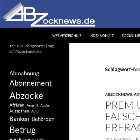
Zum
Inhalt
springen
Suchen
Abzocknews.de
WEBVERZEICHNIS
INDEX VON A-Z
SOCIAL-ME
Ihr unabhängiges
Top 100 Schlagwörter (Tags)
Informationsportal
auf Abzocknews.de:
Schlagwort-A
Abmahnung
Abonnement
Abzocke
ABZOCKNEWS
,
AK
PREMI
Affären
Angriff
Apple
Ausspähen
Auto
FALSC
Banken
Behörden
ERFRA
Betrug
Bundesregierung
5. MAI 2020