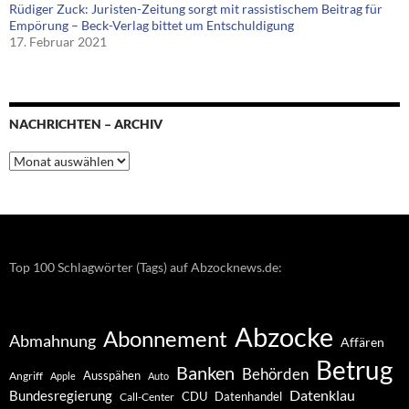
Rüdiger Zuck: Juristen-Zeitung sorgt mit rassistischem Beitrag für
Empörung – Beck-Verlag bittet um Entschuldigung
17. Februar 2021
NACHRICHTEN – ARCHIV
Nachrichten
–
Archiv
Top 100 Schlagwörter (Tags) auf Abzocknews.de:
Abzocke
Abonnement
Abmahnung
Affären
Betrug
Banken
Behörden
Ausspähen
Angriff
Apple
Auto
Datenklau
Bundesregierung
CDU
Datenhandel
Call-Center