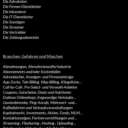
Die Advokaten
Die Firmen-Dienstleister
Die Inkassierer
Die IT-Dienstleister
Die Sonstigen
Die Streamer
Die Vertriebler
Die Zahlungsabwickler
Branchen, Gefahren und Maschen
Abmahnungen, Abmahn/anwälte/industrie
Abonnements und/oder Kostenfallen
Adressbücher, Anzeigen- und Firmeneinträge
App-Zocke, Tele-Billing, Wap-Billing, Klingeltöne…
Call-by-Call-, Pre-Select- und Vorwahl-Anbieter
Coupons, Gutscheine, Dealz und Auktionen
Dubiose Onlineshops, fragwürdige Verkäufer…
Gewinnbimmler, Ping-Anrufe, Mehrwert- und…
Kaffeefahrten und Verkaufsveranstaltungen
Kapitalmarkt, Investments, Aktien, Fonds, MLM…
Kontaktanzeigen, Partnervermittlungen und…
Streaming-, Filesharing-, Hosting-, Uploading…