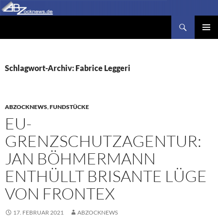
Zum
Inhalt
Suchen
Abzocknews.de
springen
PRIMÄR
MENÜ
Schlagwort-Archiv: Fabrice Leggeri
ABZOCKNEWS
,
FUNDSTÜCKE
EU-
GRENZSCHUTZAGENTUR:
JAN BÖHMERMANN
ENTHÜLLT BRISANTE LÜGE
VON FRONTEX
17. FEBRUAR 2021
ABZOCKNEWS