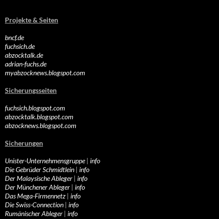
Projekte & Seiten
bncf.de
fuchsich.de
abzocktalk.de
adrian-fuchs.de
myabzocknews.blogspot.com
Sicherungsseiten
fuchsich.blogspot.com
abzocktalk.blogspot.com
abzocknews.blogspot.com
Sicherungen
Unister-Unternehmensgruppe
|
info
Die Gebrüder Schmidtlein
|
info
Der Malaysische Ableger
|
info
Der Münchener Ableger
|
info
Das Mega-Firmennetz
|
info
Die Swiss-Connection
|
info
Rumänischer Ableger
|
info