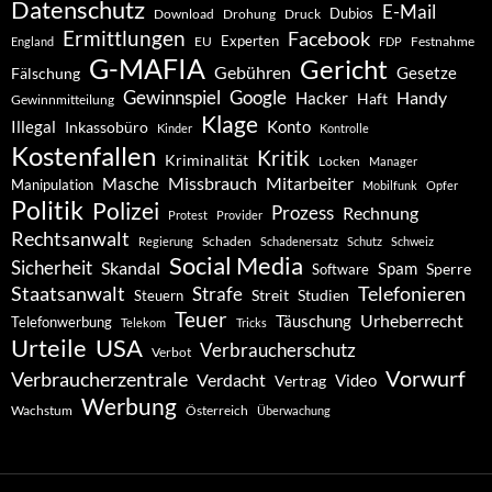
Datenschutz
E-Mail
Dubios
Drohung
Download
Druck
Ermittlungen
Facebook
Experten
EU
Festnahme
England
FDP
G-MAFIA
Gericht
Gebühren
Gesetze
Fälschung
Gewinnspiel
Google
Handy
Hacker
Haft
Gewinnmitteilung
Klage
Konto
Illegal
Inkassobüro
Kinder
Kontrolle
Kostenfallen
Kritik
Kriminalität
Locken
Manager
Missbrauch
Mitarbeiter
Masche
Manipulation
Mobilfunk
Opfer
Politik
Polizei
Prozess
Rechnung
Protest
Provider
Rechtsanwalt
Schaden
Regierung
Schadenersatz
Schutz
Schweiz
Social Media
Sicherheit
Skandal
Spam
Software
Sperre
Staatsanwalt
Telefonieren
Strafe
Studien
Steuern
Streit
Teuer
Urheberrecht
Täuschung
Telefonwerbung
Telekom
Tricks
Urteile
USA
Verbraucherschutz
Verbot
Vorwurf
Verbraucherzentrale
Verdacht
Video
Vertrag
Werbung
Wachstum
Österreich
Überwachung