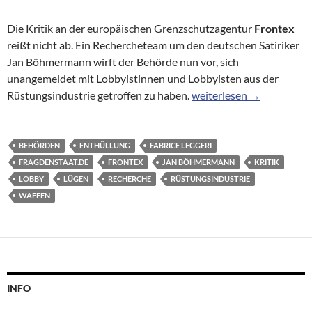
Die Kritik an der europäischen Grenzschutzagentur
Frontex
reißt nicht ab. Ein Rechercheteam um den deutschen Satiriker
Jan Böhmermann wirft der Behörde nun vor, sich
unangemeldet mit Lobbyistinnen und Lobbyisten aus der
EU-Grenzschutzagentur: 
Rüstungsindustrie getroffen zu haben.
weiterlesen
→
BEHÖRDEN
ENTHÜLLUNG
FABRICE LEGGERI
FRAGDENSTAAT.DE
FRONTEX
JAN BÖHMERMANN
KRITIK
LOBBY
LÜGEN
RECHERCHE
RÜSTUNGSINDUSTRIE
WAFFEN
INFO