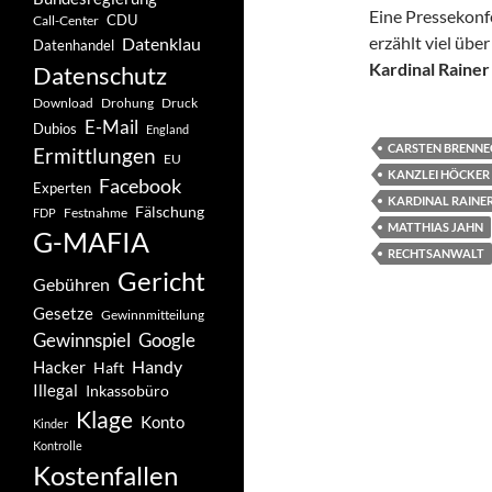
Eine Pressekonf
CDU
Call-Center
erzählt viel üb
Datenklau
Datenhandel
Kardinal Raine
Datenschutz
Drohung
Download
Druck
E-Mail
Dubios
England
CARSTEN BRENNE
Ermittlungen
EU
KANZLEI HÖCKER
Facebook
Experten
KARDINAL RAINE
Fälschung
Festnahme
FDP
MATTHIAS JAHN
G-MAFIA
RECHTSANWALT
Gericht
Gebühren
Gesetze
Gewinnmitteilung
Gewinnspiel
Google
Handy
Hacker
Haft
Illegal
Inkassobüro
Klage
Konto
Kinder
Kontrolle
Kostenfallen