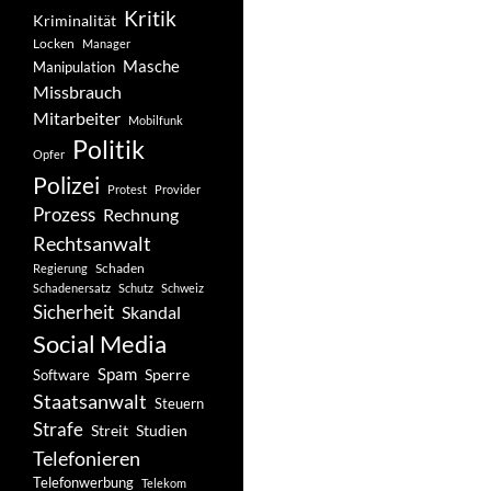
Kritik
Kriminalität
Locken
Manager
Masche
Manipulation
Missbrauch
Mitarbeiter
Mobilfunk
Politik
Opfer
Polizei
Protest
Provider
Prozess
Rechnung
Rechtsanwalt
Schaden
Regierung
Schadenersatz
Schutz
Schweiz
Sicherheit
Skandal
Social Media
Spam
Software
Sperre
Staatsanwalt
Steuern
Strafe
Studien
Streit
Telefonieren
Telefonwerbung
Telekom