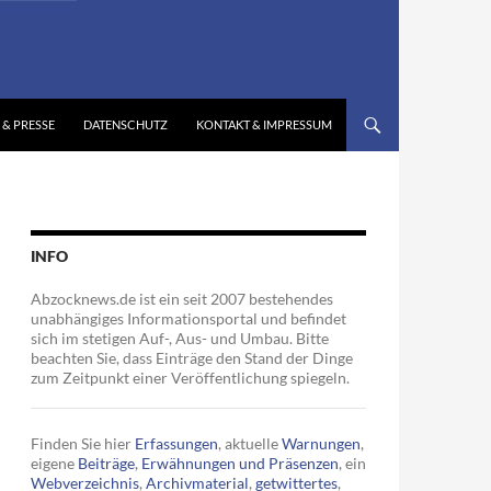
 & PRESSE
DATENSCHUTZ
KONTAKT & IMPRESSUM
INFO
Abzocknews.de ist ein seit 2007 bestehendes
unabhängiges Informationsportal und befindet
sich im stetigen Auf-, Aus- und Umbau. Bitte
beachten Sie, dass Einträge den Stand der Dinge
zum Zeitpunkt einer Veröffentlichung spiegeln.
Finden Sie hier
Erfassungen
, aktuelle
Warnungen
,
eigene
Beiträge
,
Erwähnungen und Präsenzen
, ein
Webverzeichnis
,
Archivmaterial
,
getwittertes
,