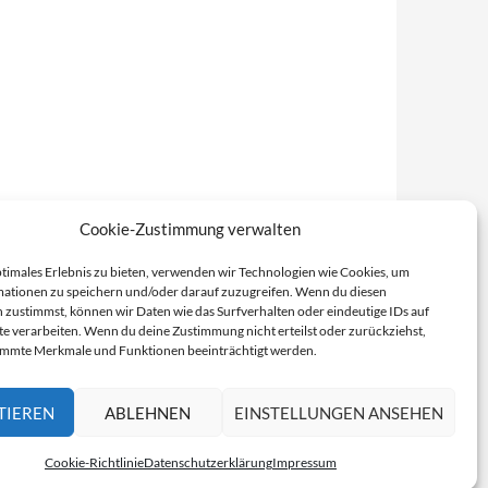
Cookie-Zustimmung verwalten
ptimales Erlebnis zu bieten, verwenden wir Technologien wie Cookies, um
ationen zu speichern und/oder darauf zuzugreifen. Wenn du diesen
 zustimmst, können wir Daten wie das Surfverhalten oder eindeutige IDs auf
te verarbeiten. Wenn du deine Zustimmung nicht erteilst oder zurückziehst,
immte Merkmale und Funktionen beeinträchtigt werden.
TIEREN
ABLEHNEN
EINSTELLUNGEN ANSEHEN
Cookie-Richtlinie
Datenschutzerklärung
Impressum