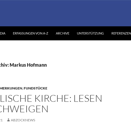
DIA
ERFASSUNGEN VON A-Z
ARCHIVE
UNTERSTÜTZUNG
REFERENZEN
chiv: Markus Hofmann
MERKUNGEN
,
FUNDSTÜCKE
ISCHE KIRCHE: LESEN
CHWEIGEN
21
ABZOCKNEWS