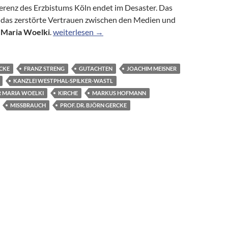
erenz des Erzbistums Köln endet im Desaster. Das
er das zerstörte Vertrauen zwischen den Medien und
Katholische Kirche: Lesen und Schweigen
r Maria Woelki
.
weiterlesen
→
CKE
FRANZ STRENG
GUTACHTEN
JOACHIM MEISNER
KANZLEI WESTPHAL-SPILKER-WASTL
R MARIA WOELKI
KIRCHE
MARKUS HOFMANN
MISSBRAUCH
PROF. DR. BJÖRN GERCKE