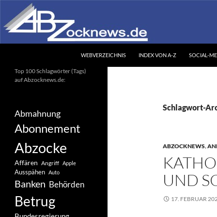
Zum
Inhalt
springen
Suchen
Abzocknews.de
WEBVERZEICHNIS
INDEX VON A-Z
SOCIAL-ME
Ihr unabhängiges
Top 100 Schlagwörter (Tags)
Informationsportal
auf Abzocknews.de:
Schlagwort-Ar
Abmahnung
Abonnement
Abzocke
ABZOCKNEWS
,
AN
KATHOL
Affären
Angriff
Apple
Ausspähen
Auto
UND S
Banken
Behörden
Betrug
17. FEBRUAR 20
Bundesregierung