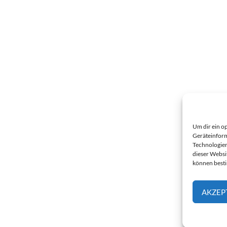
Um dir ein o
Geräteinform
Technologien
dieser Websi
können best
AKZEP