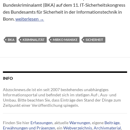
Bundeskriminalamt (BKA) auf dem 11. IT-Sicherheitskongress
des Bundesamts für Sicherheit in der Informationstechnik in
BKA: iTAN-Verfahren keine Hürde mehr für Kriminelle
Bonn.
weiterlesen
→
BKA
KRIMINALITÄT
MIRKO MANSKE
SICHERHEIT
INFO
Abzocknews.de ist ein seit 2007 bestehendes unabhängiges
Informationsportal und befindet sich im stetigen Auf-, Aus- und
Umbau. Bitte beachten Sie, dass Einträge den Stand der Dinge zum
Zeitpunkt einer Veröffentlichung spiegeln.
Finden Sie hier
Erfassungen
, aktuelle
Warnungen
, eigene
Beiträge
,
Erwähnungen und Präsenzen
, ein
Webverzeichnis
,
Archivmaterial
,