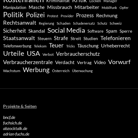
Kriminalität
Locken
Manager
Missbrauch
Mitarbeiter
Masche
Manipulation
Mobilfunk
Opfer
Politik
Polizei
Prozess
Rechnung
Protest
Provider
Rechtsanwalt
Schaden
Regierung
Schadenersatz
Schutz
Schweiz
Social Media
Sicherheit
Skandal
Spam
Software
Sperre
Staatsanwalt
Telefonieren
Strafe
Studien
Steuern
Streit
Teuer
Urheberrecht
Täuschung
Telefonwerbung
Telekom
Tricks
Urteile
USA
Verbraucherschutz
Verbot
Vorwurf
Verbraucherzentrale
Verdacht
Video
Vertrag
Werbung
Wachstum
Österreich
Überwachung
Projekte & Seiten
bncf.de
fuchsich.de
abzocktalk.de
adrian-fuchs.de