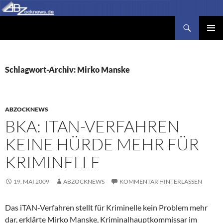
Zum
Inhalt
Suchen
Abzocknews.de
springen
PRIMÄR
MENÜ
Schlagwort-Archiv: Mirko Manske
ABZOCKNEWS
BKA: ITAN-VERFAHREN
KEINE HÜRDE MEHR FÜR
KRIMINELLE
19. MAI 2009
ABZOCKNEWS
KOMMENTAR HINTERLASSEN
Das iTAN-Verfahren stellt für Kriminelle kein Problem mehr
dar, erklärte Mirko Manske, Kriminalhauptkommissar im