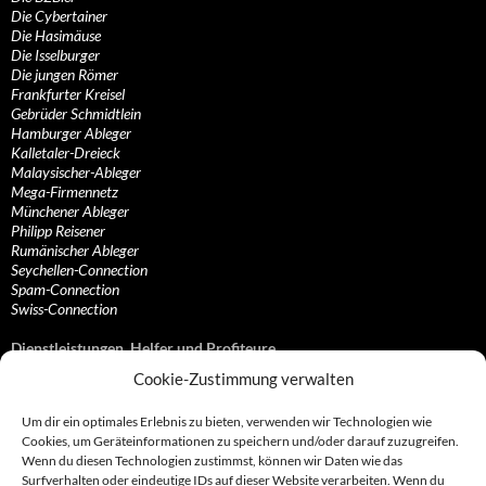
Die Cybertainer
Die Hasimäuse
Die Isselburger
Die jungen Römer
Frankfurter Kreisel
Gebrüder Schmidtlein
Hamburger Ableger
Kalletaler-Dreieck
Malaysischer-Ableger
Mega-Firmennetz
Münchener Ableger
Philipp Reisener
Rumänischer Ableger
Seychellen-Connection
Spam-Connection
Swiss-Connection
Dienstleistungen, Helfer und Profiteure
Cookie-Zustimmung verwalten
Anonymisierungsdienste, VPN- und Web-Proxy…
Anwaltliche Vertretungen, Kanzleien und Juristen
Um dir ein optimales Erlebnis zu bieten, verwenden wir Technologien wie
Bezahlsysteme, Finanzdienstleister und…
Cookies, um Geräteinformationen zu speichern und/oder darauf zuzugreifen.
Bürodienstleister, Firmengründer- und/oder…
Wenn du diesen Technologien zustimmst, können wir Daten wie das
Datenhändler, Adressbroker und zielgerichtetes…
Surfverhalten oder eindeutige IDs auf dieser Website verarbeiten. Wenn du
Hosting, Routing, Provider, Domain-, Web- und…