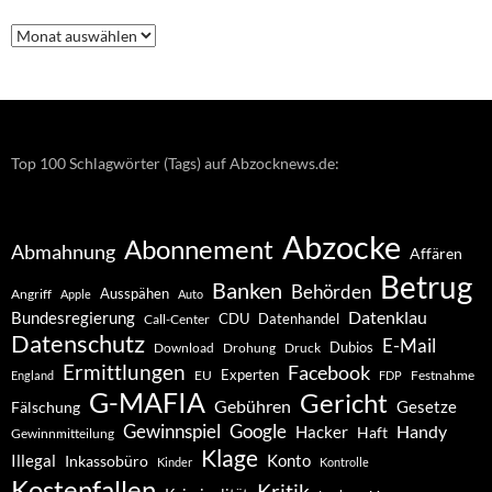
Nachrichten
–
Archiv
Top 100 Schlagwörter (Tags) auf Abzocknews.de:
Abzocke
Abonnement
Abmahnung
Affären
Betrug
Banken
Behörden
Ausspähen
Angriff
Apple
Auto
Datenklau
Bundesregierung
CDU
Datenhandel
Call-Center
Datenschutz
E-Mail
Dubios
Drohung
Download
Druck
Ermittlungen
Facebook
Experten
EU
Festnahme
England
FDP
G-MAFIA
Gericht
Gebühren
Gesetze
Fälschung
Gewinnspiel
Google
Handy
Hacker
Haft
Gewinnmitteilung
Klage
Konto
Illegal
Inkassobüro
Kinder
Kontrolle
Kostenfallen
Kritik