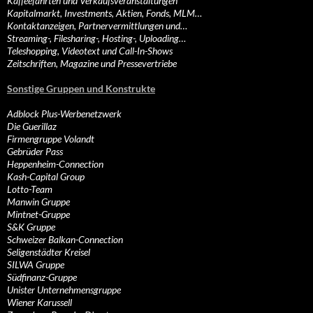
Kaffeefahrten und Verkaufsveranstaltungen
Kapitalmarkt, Investments, Aktien, Fonds, MLM…
Kontaktanzeigen, Partnervermittlungen und…
Streaming-, Filesharing-, Hosting-, Uploading…
Teleshopping, Videotext und Call-In-Shows
Zeitschriften, Magazine und Pressevertriebe
Sonstige Gruppen und Konstrukte
Adblock Plus-Werbenetzwerk
Die Guerillaz
Firmengruppe Volandt
Gebrüder Pass
Heppenheim-Connection
Kash-Capital Group
Lotto-Team
Manwin Gruppe
Mintnet-Gruppe
S&K Gruppe
Schweizer Balkan-Connection
Seligenstädter Kreisel
SILWA Gruppe
Südfinanz-Gruppe
Unister Unternehmensgruppe
Wiener Karussell