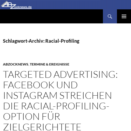
Zum
Inhalt
Suchen
Abzocknews.de
springen
PRIMÄR
MENÜ
Schlagwort-Archiv: Racial-Profiling
ABZOCKNEWS
,
TERMINE & EREIGNISSE
TARGETED ADVERTISING:
FACEBOOK UND
INSTAGRAM STREICHEN
DIE RACIAL-PROFILING-
OPTION FÜR
ZIELGERICHTETE