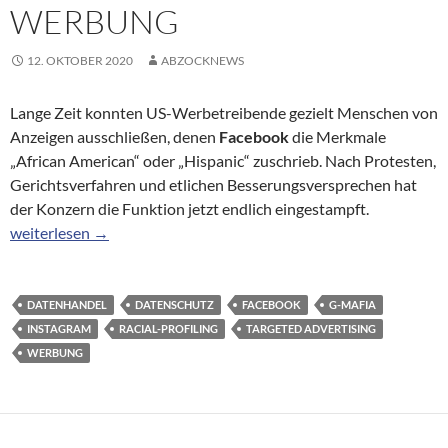
WERBUNG
12. OKTOBER 2020
ABZOCKNEWS
Lange Zeit konnten US-Werbetreibende gezielt Menschen von
Anzeigen ausschließen, denen
Facebook
die Merkmale
„African American“ oder „Hispanic“ zuschrieb. Nach Protesten,
Gerichtsverfahren und etlichen Besserungsversprechen hat
der Konzern die Funktion jetzt endlich eingestampft.
Targeted Advertising: Facebook und Instagram streichen die Rac
weiterlesen
→
DATENHANDEL
DATENSCHUTZ
FACEBOOK
G-MAFIA
INSTAGRAM
RACIAL-PROFILING
TARGETED ADVERTISING
WERBUNG