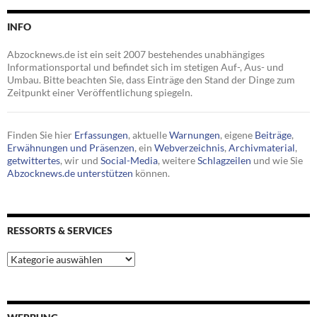
INFO
Abzocknews.de ist ein seit 2007 bestehendes unabhängiges
Informationsportal und befindet sich im stetigen Auf-, Aus- und
Umbau. Bitte beachten Sie, dass Einträge den Stand der Dinge zum
Zeitpunkt einer Veröffentlichung spiegeln.
Finden Sie hier
Erfassungen
, aktuelle
Warnungen
, eigene
Beiträge
,
Erwähnungen und Präsenzen
, ein
Webverzeichnis
,
Archivmaterial
,
getwittertes
, wir und
Social-Media
, weitere
Schlagzeilen
und wie Sie
Abzocknews.de unterstützen
können.
RESSORTS & SERVICES
Ressorts
&
Services