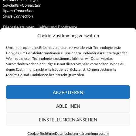
Seychellen-Connection
Spam-Connection
Swiss-Connection
Dienstleistungen, Helfer und Profiteure
Cookie-Zustimmung verwalten
Anonymisierungsdienste, VPN- und Web-Proxy…
Anwaltliche Vertretungen, Kanzleien und Juristen
Um dir ein optimales Erlebnis zu bieten, verwenden wir Technologien wie
Bezahlsysteme, Finanzdienstleister und…
Cookies, um Geräteinformationen zu speichern und/oder darauf zuzugreifen.
Bürodienstleister, Firmengründer- und/oder…
Wenn du diesen Technologien zustimmst, können wir Daten wie das
Datenhändler, Adressbroker und zielgerichtetes…
Surfverhalten oder eindeutige IDs auf dieser Website verarbeiten. Wenn du
Hosting, Routing, Provider, Domain-, Web- und…
deine Zustimmung nicht erteilst oder zurückziehst, können bestimmte
Inkasso, Forderungsmanagement und eintreibende…
Merkmale und Funktionen beeinträchtigt werden.
Spieleanbieter, Online- und Browsergames
Onlinecasinos, Glücksspiele, Poker, Roulette & Co.
Partnerprogramme, Vertriebskanäle- und…
AKZEPTIEREN
Telekommunikationsdienstleister, Internet…
Vereine, Verbände, Vereinigungen und Lobbyisten
Web-Rotlichtbezirk, Erotik- und XXX-Anbieter
ABLEHNEN
Sonstige Dienstleister, Profiteure und Kooperationen
EINSTELLUNGEN ANSEHEN
Cookie-Richtlinie
Datenschutzerklärung
Impressum
© 2007 - 2026 by Abzocknews.de