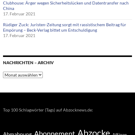
Clubhouse: Ärger wegen Sicherheitslücken und Datentransfer nach
China
17. Februar 2021
Rüdiger Zuck: Juristen-Zeitung sorgt mit rassistischem Beitrag für
Empörung – Beck-Verlag bittet um Entschuldigung
17. Februar 2021
NACHRICHTEN – ARCHIV
Nachrichten
–
Archiv
Top 100 Schlagwörter (Tags) auf Abzocknews.de:
Abzocke
Abonnement
Abmahnung
Affären