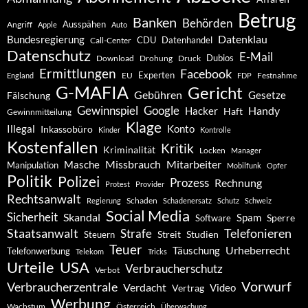
Betrug
Banken
Behörden
Ausspähen
Angriff
Apple
Auto
Datenklau
Bundesregierung
CDU
Datenhandel
Call-Center
Datenschutz
E-Mail
Dubios
Drohung
Download
Druck
Ermittlungen
Facebook
Experten
EU
Festnahme
England
FDP
G-MAFIA
Gericht
Gebühren
Gesetze
Fälschung
Gewinnspiel
Google
Handy
Hacker
Haft
Gewinnmitteilung
Klage
Konto
Illegal
Inkassobüro
Kinder
Kontrolle
Kostenfallen
Kritik
Kriminalität
Locken
Manager
Missbrauch
Mitarbeiter
Masche
Manipulation
Mobilfunk
Opfer
Politik
Polizei
Prozess
Rechnung
Protest
Provider
Rechtsanwalt
Schaden
Regierung
Schadenersatz
Schutz
Schweiz
Social Media
Sicherheit
Skandal
Spam
Software
Sperre
Staatsanwalt
Telefonieren
Strafe
Studien
Steuern
Streit
Teuer
Urheberrecht
Täuschung
Telefonwerbung
Telekom
Tricks
Urteile
USA
Verbraucherschutz
Verbot
Vorwurf
Verbraucherzentrale
Verdacht
Video
Vertrag
Werbung
Wachstum
Österreich
Überwachung