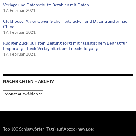
Verlage und Datenschutz: Bezahlen mit Daten
17. Februar 2021
Clubhouse: Ärger wegen Sicherheitslücken und Datentransfer nach
China
17. Februar 2021
Rüdiger Zuck: Juristen-Zeitung sorgt mit rassistischem Beitrag für
Empörung – Beck-Verlag bittet um Entschuldigung
17. Februar 2021
NACHRICHTEN – ARCHIV
Nachrichten
–
Archiv
Top 100 Schlagwörter (Tags) auf Abzocknews.de: