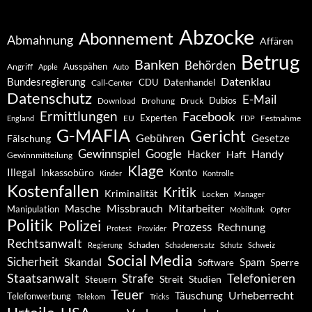
Abzocke
Abonnement
Abmahnung
Affären
Betrug
Banken
Behörden
Ausspähen
Angriff
Apple
Auto
Datenklau
Bundesregierung
CDU
Datenhandel
Call-Center
Datenschutz
E-Mail
Dubios
Drohung
Download
Druck
Ermittlungen
Facebook
Experten
EU
Festnahme
England
FDP
G-MAFIA
Gericht
Gebühren
Gesetze
Fälschung
Gewinnspiel
Google
Handy
Hacker
Haft
Gewinnmitteilung
Klage
Konto
Illegal
Inkassobüro
Kinder
Kontrolle
Kostenfallen
Kritik
Kriminalität
Locken
Manager
Missbrauch
Mitarbeiter
Masche
Manipulation
Mobilfunk
Opfer
Politik
Polizei
Prozess
Rechnung
Protest
Provider
Rechtsanwalt
Schaden
Regierung
Schadenersatz
Schutz
Schweiz
Social Media
Sicherheit
Skandal
Spam
Software
Sperre
Staatsanwalt
Telefonieren
Strafe
Studien
Steuern
Streit
Teuer
Urheberrecht
Täuschung
Telefonwerbung
Telekom
Tricks