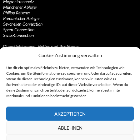
Mega-Firmennetz
Münchener Ableger
Philipp Reisener
Rumänischer Ableger
Seychellen-Connection
Spam-Connection
Swiss-Connection
Dienstleistungen, Helfer und Profiteure
Cookie-Zustimmung verwalten
Anonymisierungsdienste, VPN- und Web-Proxy…
Anwaltliche Vertretungen, Kanzleien und Juristen
Um dir ein optimales Erlebnis zu bieten, verwenden wir Technologien wie
Bezahlsysteme, Finanzdienstleister und…
Cookies, um Geräteinformationen zu speichern und/oder darauf zuzugreifen.
Bürodienstleister, Firmengründer- und/oder…
Wenn du diesen Technologien zustimmst, können wir Daten wie das
Datenhändler, Adressbroker und zielgerichtetes…
Surfverhalten oder eindeutige IDs auf dieser Website verarbeiten. Wenn du
Hosting, Routing, Provider, Domain-, Web- und…
deine Zustimmung nicht erteilst oder zurückziehst, können bestimmte
Inkasso, Forderungsmanagement und eintreibende…
Merkmale und Funktionen beeinträchtigt werden.
Spieleanbieter, Online- und Browsergames
Onlinecasinos, Glücksspiele, Poker, Roulette & Co.
Partnerprogramme, Vertriebskanäle- und…
AKZEPTIEREN
Telekommunikationsdienstleister, Internet…
Vereine, Verbände, Vereinigungen und Lobbyisten
Web-Rotlichtbezirk, Erotik- und XXX-Anbieter
ABLEHNEN
Sonstige Dienstleister, Profiteure und Kooperationen