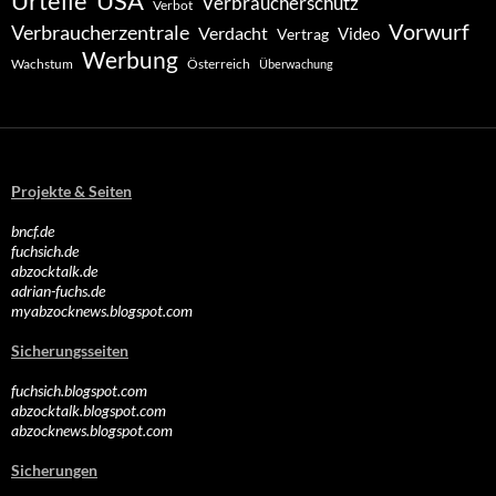
Urteile
USA
Verbraucherschutz
Verbot
Vorwurf
Verbraucherzentrale
Verdacht
Video
Vertrag
Werbung
Wachstum
Österreich
Überwachung
Projekte & Seiten
bncf.de
fuchsich.de
abzocktalk.de
adrian-fuchs.de
myabzocknews.blogspot.com
Sicherungsseiten
fuchsich.blogspot.com
abzocktalk.blogspot.com
abzocknews.blogspot.com
Sicherungen