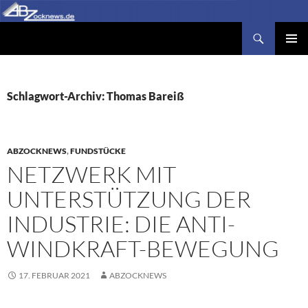
Zum
Inhalt
Suchen
Abzocknews.de
springen
PRIMÄR
MENÜ
Schlagwort-Archiv: Thomas Bareiß
ABZOCKNEWS
,
FUNDSTÜCKE
NETZWERK MIT
UNTERSTÜTZUNG DER
INDUSTRIE: DIE ANTI-
WINDKRAFT-BEWEGUNG
17. FEBRUAR 2021
ABZOCKNEWS