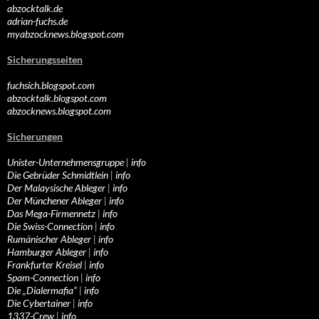
abzocktalk.de
adrian-fuchs.de
myabzocknews.blogspot.com
Sicherungsseiten
fuchsich.blogspot.com
abzocktalk.blogspot.com
abzocknews.blogspot.com
Sicherungen
Unister-Unternehmensgruppe
|
info
Die Gebrüder Schmidtlein
|
info
Der Malaysische Ableger
|
info
Der Münchener Ableger
|
info
Das Mega-Firmennetz
|
info
Die Swiss-Connection
|
info
Rumänischer Ableger
|
info
Hamburger Ableger
|
info
Frankfurter Kreisel
|
info
Spam-Connection
|
info
Die „Dialermafia“
|
info
Die Cybertainer
|
info
1337-Crew
|
info