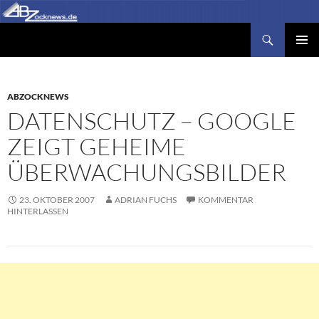
Zum
Inhalt
Suchen
Abzocknews.de
springen
PRIMÄR
MENÜ
ABZOCKNEWS
DATENSCHUTZ – GOOGLE
ZEIGT GEHEIME
ÜBERWACHUNGSBILDER
23. OKTOBER 2007
ADRIAN FUCHS
KOMMENTAR
HINTERLASSEN