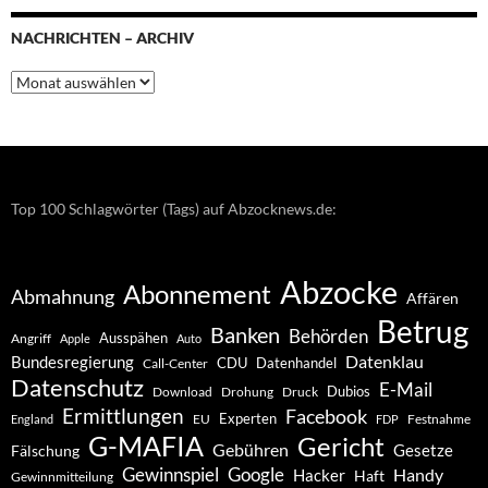
NACHRICHTEN – ARCHIV
Nachrichten
–
Archiv
Top 100 Schlagwörter (Tags) auf Abzocknews.de:
Abzocke
Abonnement
Abmahnung
Affären
Betrug
Banken
Behörden
Ausspähen
Angriff
Apple
Auto
Datenklau
Bundesregierung
CDU
Datenhandel
Call-Center
Datenschutz
E-Mail
Dubios
Drohung
Download
Druck
Ermittlungen
Facebook
Experten
EU
Festnahme
England
FDP
G-MAFIA
Gericht
Gebühren
Gesetze
Fälschung
Gewinnspiel
Google
Handy
Hacker
Haft
Gewinnmitteilung