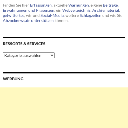
Finden Sie hier
Erfassungen
, aktuelle
Warnungen
, eigene
Beiträge
,
Erwähnungen und Präsenzen
, ein
Webverzeichnis
,
Archivmaterial
,
getwittertes
, wir und
Social-Media
, weitere
Schlagzeilen
und wie Sie
Abzocknews.de unterstützen
können.
RESSORTS & SERVICES
Ressorts
&
Services
WERBUNG