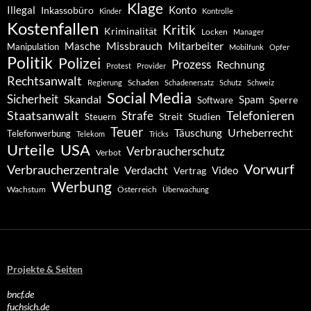
Klage
Konto
Illegal
Inkassobüro
Kinder
Kontrolle
Kostenfallen
Kritik
Kriminalität
Locken
Manager
Missbrauch
Mitarbeiter
Masche
Manipulation
Mobilfunk
Opfer
Politik
Polizei
Prozess
Rechnung
Protest
Provider
Rechtsanwalt
Schaden
Regierung
Schadenersatz
Schutz
Schweiz
Social Media
Sicherheit
Skandal
Spam
Software
Sperre
Staatsanwalt
Telefonieren
Strafe
Studien
Steuern
Streit
Teuer
Urheberrecht
Täuschung
Telefonwerbung
Telekom
Tricks
Urteile
USA
Verbraucherschutz
Verbot
Vorwurf
Verbraucherzentrale
Verdacht
Video
Vertrag
Werbung
Wachstum
Österreich
Überwachung
Projekte & Seiten
bncf.de
fuchsich.de