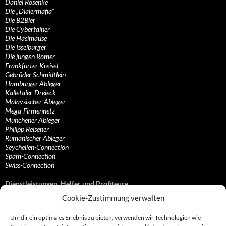
Daniel Rosenke
Die „Dialermafia“
Die B2Bler
Die Cybertainer
Die Hasimäuse
Die Isselburger
Die jungen Römer
Frankfurter Kreisel
Gebrüder Schmidtlein
Hamburger Ableger
Kalletaler-Dreieck
Malaysischer-Ableger
Mega-Firmennetz
Münchener Ableger
Philipp Reisener
Rumänischer Ableger
Seychellen-Connection
Spam-Connection
Swiss-Connection
Dienstleistungen, Helfer und Profiteure
Cookie-Zustimmung verwalten
Anonymisierungsdienste, VPN- und Web-Proxy…
Anwaltliche Vertretungen, Kanzleien und Juristen
Um dir ein optimales Erlebnis zu bieten, verwenden wir Technologien wie
Bezahlsysteme, Finanzdienstleister und…