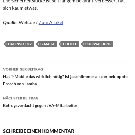
Die Sicherheitslücke ist seit langem bekannt, verbessert hat
sich kaum etwas.
Quelle:
Welt.de /
Zum Artikel
DATENSCHUTZ
G-MAFIA
GOOGLE
ÜBERWACHUNG
Beitragsnavigation
VORHERIGER BEITRAG
Hat T-Mobile das wirklich nötig? Ist ja schlimmer als der bekloppte
Frosch von Jamba
NÄCHSTER BEITRAG
Betrugsverdacht gegen JVA-Mitarbeiter
SCHREIBE EINEN KOMMENTAR