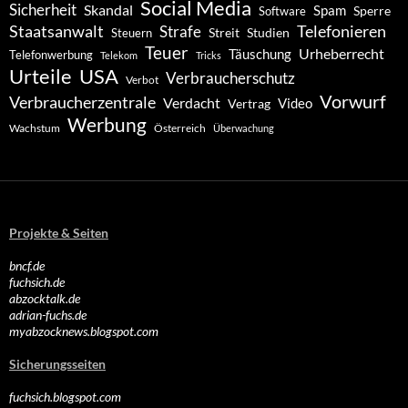
Social Media
Sicherheit
Skandal
Spam
Software
Sperre
Staatsanwalt
Telefonieren
Strafe
Studien
Steuern
Streit
Teuer
Urheberrecht
Täuschung
Telefonwerbung
Telekom
Tricks
Urteile
USA
Verbraucherschutz
Verbot
Vorwurf
Verbraucherzentrale
Verdacht
Video
Vertrag
Werbung
Wachstum
Österreich
Überwachung
Projekte & Seiten
bncf.de
fuchsich.de
abzocktalk.de
adrian-fuchs.de
myabzocknews.blogspot.com
Sicherungsseiten
fuchsich.blogspot.com