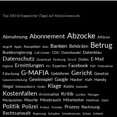
Top 100 Schlagwörter (Tags) auf Abzocknews.de:
Abzocke
Abonnement
Abmahnung
Affären
Betrug
Banken
Behörden
Ausspähen
Angriff
Apple
Auto
Datenklau
Bundesregierung
CDU
Datenhandel
Call-Center
Datenschutz
E-Mail
Dubios
Drohung
Download
Druck
Ermittlungen
Facebook
Experten
EU
Festnahme
England
FDP
G-MAFIA
Gericht
Gebühren
Gesetze
Fälschung
Gewinnspiel
Google
Handy
Hacker
Haft
Gewinnmitteilung
Klage
Konto
Illegal
Inkassobüro
Kinder
Kontrolle
Kostenfallen
Kritik
Kriminalität
Locken
Manager
Missbrauch
Mitarbeiter
Masche
Manipulation
Mobilfunk
Opfer
Politik
Polizei
Prozess
Rechnung
Protest
Provider
Rechtsanwalt
Schaden
Regierung
Schadenersatz
Schutz
Schweiz