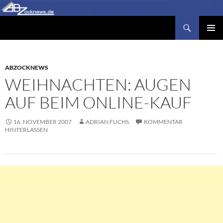
Zum
Inhalt
Suchen
Abzocknews.de
springen
PRIMÄR
MENÜ
ABZOCKNEWS
WEIHNACHTEN: AUGEN
AUF BEIM ONLINE-KAUF
16. NOVEMBER 2007
ADRIAN FUCHS
KOMMENTAR
HINTERLASSEN