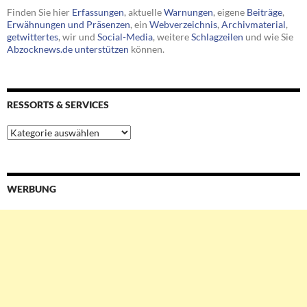
Finden Sie hier
Erfassungen
, aktuelle
Warnungen
, eigene
Beiträge
,
Erwähnungen und Präsenzen
, ein
Webverzeichnis
,
Archivmaterial
,
getwittertes
, wir und
Social-Media
, weitere
Schlagzeilen
und wie Sie
Abzocknews.de unterstützen
können.
RESSORTS & SERVICES
Ressorts
&
Services
WERBUNG