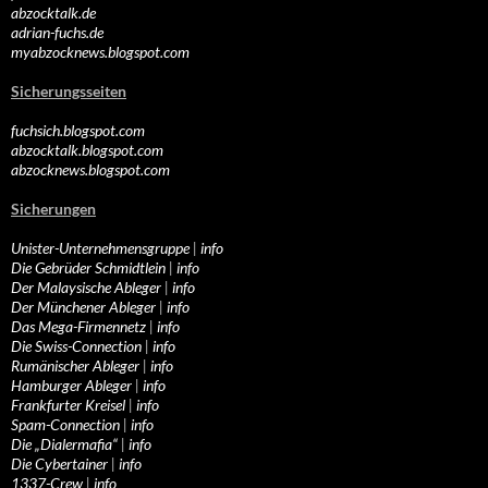
abzocktalk.de
adrian-fuchs.de
myabzocknews.blogspot.com
Sicherungsseiten
fuchsich.blogspot.com
abzocktalk.blogspot.com
abzocknews.blogspot.com
Sicherungen
Unister-Unternehmensgruppe
|
info
Die Gebrüder Schmidtlein
|
info
Der Malaysische Ableger
|
info
Der Münchener Ableger
|
info
Das Mega-Firmennetz
|
info
Die Swiss-Connection
|
info
Rumänischer Ableger
|
info
Hamburger Ableger
|
info
Frankfurter Kreisel
|
info
Spam-Connection
|
info
Die „Dialermafia“
|
info
Die Cybertainer
|
info
1337-Crew
|
info