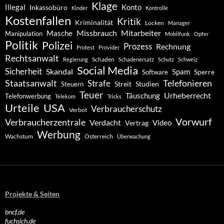
Klage
Konto
Illegal
Inkassobüro
Kinder
Kontrolle
Kostenfallen
Kritik
Kriminalität
Locken
Manager
Missbrauch
Mitarbeiter
Masche
Manipulation
Mobilfunk
Opfer
Politik
Polizei
Prozess
Rechnung
Protest
Provider
Rechtsanwalt
Schaden
Regierung
Schadenersatz
Schutz
Schweiz
Social Media
Sicherheit
Skandal
Spam
Software
Sperre
Staatsanwalt
Telefonieren
Strafe
Studien
Steuern
Streit
Teuer
Urheberrecht
Täuschung
Telefonwerbung
Telekom
Tricks
Urteile
USA
Verbraucherschutz
Verbot
Vorwurf
Verbraucherzentrale
Verdacht
Video
Vertrag
Werbung
Wachstum
Österreich
Überwachung
Projekte & Seiten
bncf.de
fuchsich.de