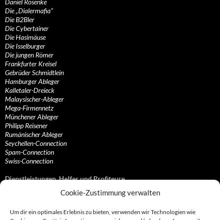
Daniel Rosenke
Die „Dialermafia“
Die B2Bler
Die Cybertainer
Die Hasimäuse
Die Isselburger
Die jungen Römer
Frankfurter Kreisel
Gebrüder Schmidtlein
Hamburger Ableger
Kalletaler-Dreieck
Malaysischer-Ableger
Mega-Firmennetz
Münchener Ableger
Philipp Reisener
Rumänischer Ableger
Seychellen-Connection
Spam-Connection
Swiss-Connection
Dienstleistungen, Helfer und Profiteure
Cookie-Zustimmung verwalten
Anonymisierungsdienste, VPN- und Web-Proxy…
Anwaltliche Vertretungen, Kanzleien und Juristen
Um dir ein optimales Erlebnis zu bieten, verwenden wir Technologien wie
Bezahlsysteme, Finanzdienstleister und…