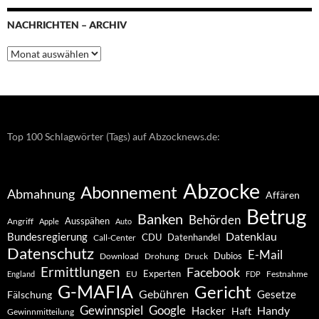
NACHRICHTEN – ARCHIV
Nachrichten
–
Archiv
Top 100 Schlagwörter (Tags) auf Abzocknews.de:
Abzocke
Abonnement
Abmahnung
Affären
Betrug
Banken
Behörden
Ausspähen
Angriff
Apple
Auto
Datenklau
Bundesregierung
CDU
Datenhandel
Call-Center
Datenschutz
E-Mail
Dubios
Drohung
Download
Druck
Ermittlungen
Facebook
Experten
EU
Festnahme
England
FDP
G-MAFIA
Gericht
Gebühren
Gesetze
Fälschung
Gewinnspiel
Google
Handy
Hacker
Haft
Gewinnmitteilung