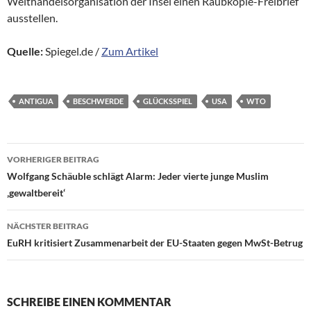
Welthandelsorganisation der Insel einen Raubkopie-Freibrief
ausstellen.
Quelle:
Spiegel.de /
Zum Artikel
ANTIGUA
BESCHWERDE
GLÜCKSSPIEL
USA
WTO
Beitragsnavigation
VORHERIGER BEITRAG
Wolfgang Schäuble schlägt Alarm: Jeder vierte junge Muslim
‚gewaltbereit‘
NÄCHSTER BEITRAG
EuRH kritisiert Zusammenarbeit der EU-Staaten gegen MwSt-Betrug
SCHREIBE EINEN KOMMENTAR