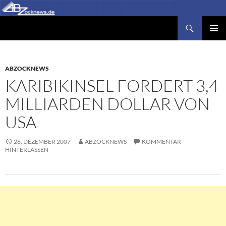
Zum
Inhalt
Suchen
Abzocknews.de
springen
PRIMÄR
MENÜ
ABZOCKNEWS
KARIBIKINSEL FORDERT 3,4
MILLIARDEN DOLLAR VON
USA
26. DEZEMBER 2007
ABZOCKNEWS
KOMMENTAR
HINTERLASSEN