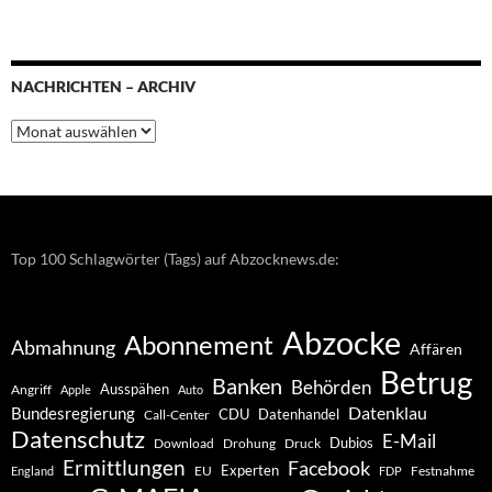
NACHRICHTEN – ARCHIV
Nachrichten
–
Archiv
Top 100 Schlagwörter (Tags) auf Abzocknews.de:
Abzocke
Abonnement
Abmahnung
Affären
Betrug
Banken
Behörden
Ausspähen
Angriff
Apple
Auto
Datenklau
Bundesregierung
CDU
Datenhandel
Call-Center
Datenschutz
E-Mail
Dubios
Drohung
Download
Druck
Ermittlungen
Facebook
Experten
EU
Festnahme
England
FDP