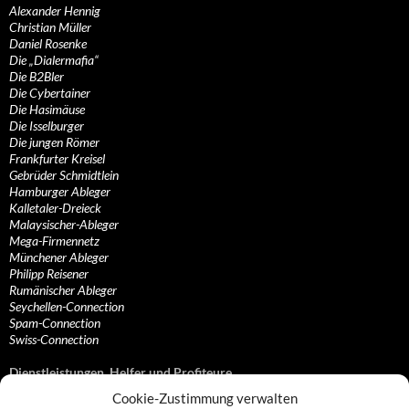
Alexander Hennig
Christian Müller
Daniel Rosenke
Die „Dialermafia“
Die B2Bler
Die Cybertainer
Die Hasimäuse
Die Isselburger
Die jungen Römer
Frankfurter Kreisel
Gebrüder Schmidtlein
Hamburger Ableger
Kalletaler-Dreieck
Malaysischer-Ableger
Mega-Firmennetz
Münchener Ableger
Philipp Reisener
Rumänischer Ableger
Seychellen-Connection
Spam-Connection
Swiss-Connection
Dienstleistungen, Helfer und Profiteure
Cookie-Zustimmung verwalten
Anonymisierungsdienste, VPN- und Web-Proxy…