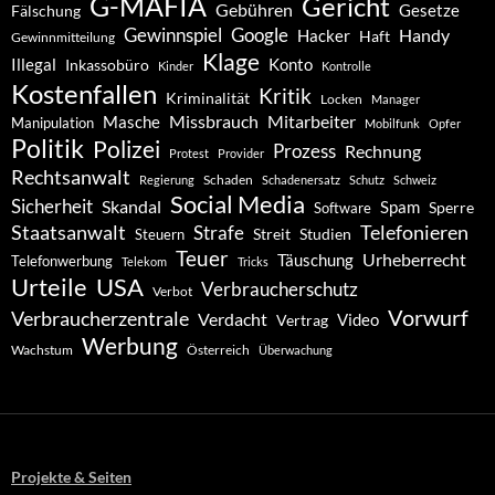
G-MAFIA
Gericht
Gebühren
Gesetze
Fälschung
Gewinnspiel
Google
Handy
Hacker
Haft
Gewinnmitteilung
Klage
Konto
Illegal
Inkassobüro
Kinder
Kontrolle
Kostenfallen
Kritik
Kriminalität
Locken
Manager
Missbrauch
Mitarbeiter
Masche
Manipulation
Mobilfunk
Opfer
Politik
Polizei
Prozess
Rechnung
Protest
Provider
Rechtsanwalt
Schaden
Regierung
Schadenersatz
Schutz
Schweiz
Social Media
Sicherheit
Skandal
Spam
Software
Sperre
Staatsanwalt
Telefonieren
Strafe
Studien
Steuern
Streit
Teuer
Urheberrecht
Täuschung
Telefonwerbung
Telekom
Tricks
Urteile
USA
Verbraucherschutz
Verbot
Vorwurf
Verbraucherzentrale
Verdacht
Video
Vertrag
Werbung
Wachstum
Österreich
Überwachung
Projekte & Seiten