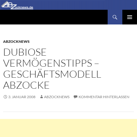
Zum
Inhalt
Suchen
Abzocknews.de
springen
PRIMÄR
MENÜ
ABZOCKNEWS
DUBIOSE
VERMÖGENSTIPPS –
GESCHÄFTSMODELL
ABZOCKE
3. JANUAR 2008
ABZOCKNEWS
KOMMENTAR HINTERLASSEN