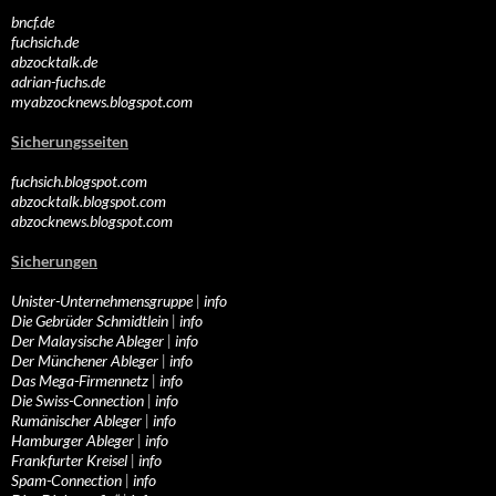
bncf.de
fuchsich.de
abzocktalk.de
adrian-fuchs.de
myabzocknews.blogspot.com
Sicherungsseiten
fuchsich.blogspot.com
abzocktalk.blogspot.com
abzocknews.blogspot.com
Sicherungen
Unister-Unternehmensgruppe
|
info
Die Gebrüder Schmidtlein
|
info
Der Malaysische Ableger
|
info
Der Münchener Ableger
|
info
Das Mega-Firmennetz
|
info
Die Swiss-Connection
|
info
Rumänischer Ableger
|
info
Hamburger Ableger
|
info
Frankfurter Kreisel
|
info
Spam-Connection
|
info