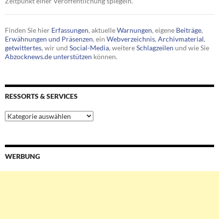
Zeitpunkt einer Veröffentlichung spiegeln.
Finden Sie hier
Erfassungen
, aktuelle
Warnungen
, eigene
Beiträge
,
Erwähnungen und Präsenzen
, ein
Webverzeichnis
,
Archivmaterial
,
getwittertes
, wir und
Social-Media
, weitere
Schlagzeilen
und wie Sie
Abzocknews.de unterstützen
können.
RESSORTS & SERVICES
Ressorts
&
Services
WERBUNG