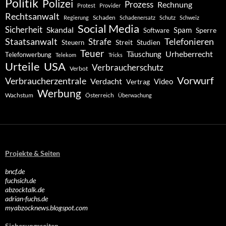
Politik
Polizei
Prozess
Rechnung
Protest
Provider
Rechtsanwalt
Schaden
Regierung
Schadenersatz
Schutz
Schweiz
Social Media
Sicherheit
Skandal
Spam
Software
Sperre
Staatsanwalt
Telefonieren
Strafe
Studien
Steuern
Streit
Teuer
Urheberrecht
Täuschung
Telefonwerbung
Telekom
Tricks
Urteile
USA
Verbraucherschutz
Verbot
Vorwurf
Verbraucherzentrale
Verdacht
Video
Vertrag
Werbung
Wachstum
Österreich
Überwachung
Projekte & Seiten
bncf.de
fuchsich.de
abzocktalk.de
adrian-fuchs.de
myabzocknews.blogspot.com
Sicherungsseiten