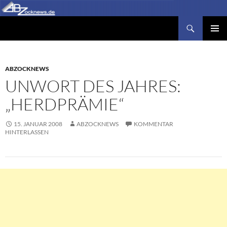
Zum
Inhalt
Suchen
Abzocknews.de
springen
PRIMÄR
MENÜ
ABZOCKNEWS
UNWORT DES JAHRES:
„HERDPRÄMIE“
15. JANUAR 2008
ABZOCKNEWS
KOMMENTAR
HINTERLASSEN