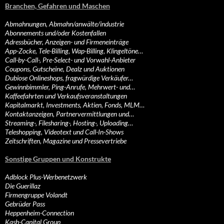
Branchen, Gefahren und Maschen
Abmahnungen, Abmahn/anwälte/industrie
Abonnements und/oder Kostenfallen
Adressbücher, Anzeigen- und Firmeneinträge
App-Zocke, Tele-Billing, Wap-Billing, Klingeltöne…
Call-by-Call-, Pre-Select- und Vorwahl-Anbieter
Coupons, Gutscheine, Dealz und Auktionen
Dubiose Onlineshops, fragwürdige Verkäufer…
Gewinnbimmler, Ping-Anrufe, Mehrwert- und…
Kaffeefahrten und Verkaufsveranstaltungen
Kapitalmarkt, Investments, Aktien, Fonds, MLM…
Kontaktanzeigen, Partnervermittlungen und…
Streaming-, Filesharing-, Hosting-, Uploading…
Teleshopping, Videotext und Call-In-Shows
Zeitschriften, Magazine und Pressevertriebe
Sonstige Gruppen und Konstrukte
Adblock Plus-Werbenetzwerk
Die Guerillaz
Firmengruppe Volandt
Gebrüder Pass
Heppenheim-Connection
Kash-Capital Group