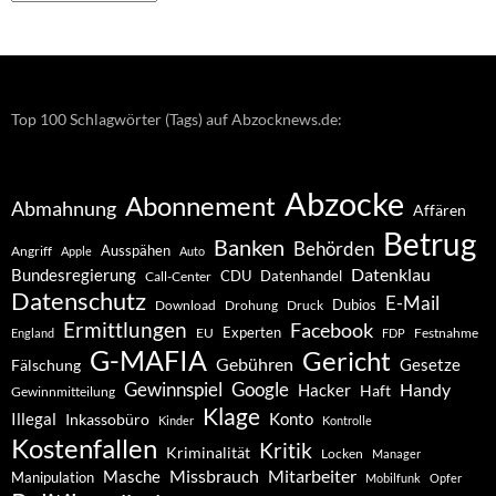
–
Archiv
Top 100 Schlagwörter (Tags) auf Abzocknews.de:
Abzocke
Abonnement
Abmahnung
Affären
Betrug
Banken
Behörden
Ausspähen
Angriff
Apple
Auto
Datenklau
Bundesregierung
CDU
Datenhandel
Call-Center
Datenschutz
E-Mail
Dubios
Drohung
Download
Druck
Ermittlungen
Facebook
Experten
EU
Festnahme
England
FDP
G-MAFIA
Gericht
Gebühren
Gesetze
Fälschung
Gewinnspiel
Google
Handy
Hacker
Haft
Gewinnmitteilung
Klage
Konto
Illegal
Inkassobüro
Kinder
Kontrolle
Kostenfallen
Kritik
Kriminalität
Locken
Manager
Missbrauch
Mitarbeiter
Masche
Manipulation
Mobilfunk
Opfer