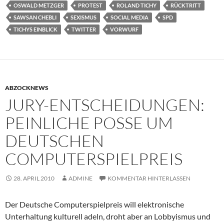
OSWALD METZGER
PROTEST
ROLAND TICHY
RÜCKTRITT
SAWSAN CHEBLI
SEXISMUS
SOCIAL MEDIA
SPD
TICHYS EINBLICK
TWITTER
VORWURF
ABZOCKNEWS
JURY-ENTSCHEIDUNGEN:
PEINLICHE POSSE UM
DEUTSCHEN
COMPUTERSPIELPREIS
28. APRIL 2010
ADMINE
KOMMENTAR HINTERLASSEN
Der Deutsche Computerspielpreis will elektronische
Unterhaltung kulturell adeln, droht aber an Lobbyismus und