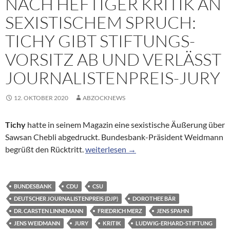
NACH HEFTIGER KRITIK AN
SEXISTISCHEM SPRUCH:
TICHY GIBT STIFTUNGS-
VORSITZ AB UND VERLÄSST
JOURNALISTENPREIS-JURY
12. OKTOBER 2020
ABZOCKNEWS
Tichy
hatte in seinem Magazin eine sexistische Äußerung über
Sawsan Chebli abgedruckt. Bundesbank-Präsident Weidmann
Nach heftiger Kritik an sexistischem Spru
begrüßt den Rücktritt.
weiterlesen
→
BUNDESBANK
CDU
CSU
DEUTSCHER JOURNALISTENPREIS (DJP)
DOROTHEE BÄR
DR. CARSTEN LINNEMANN
FRIEDRICH MERZ
JENS SPAHN
JENS WEIDMANN
JURY
KRITIK
LUDWIG-ERHARD-STIFTUNG