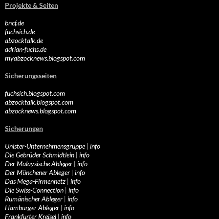
Projekte & Seiten
bncf.de
fuchsich.de
abzocktalk.de
adrian-fuchs.de
myabzocknews.blogspot.com
Sicherungsseiten
fuchsich.blogspot.com
abzocktalk.blogspot.com
abzocknews.blogspot.com
Sicherungen
Unister-Unternehmensgruppe
|
info
Die Gebrüder Schmidtlein
|
info
Der Malaysische Ableger
|
info
Der Münchener Ableger
|
info
Das Mega-Firmennetz
|
info
Die Swiss-Connection
|
info
Rumänischer Ableger
|
info
Hamburger Ableger
|
info
Frankfurter Kreisel
|
info