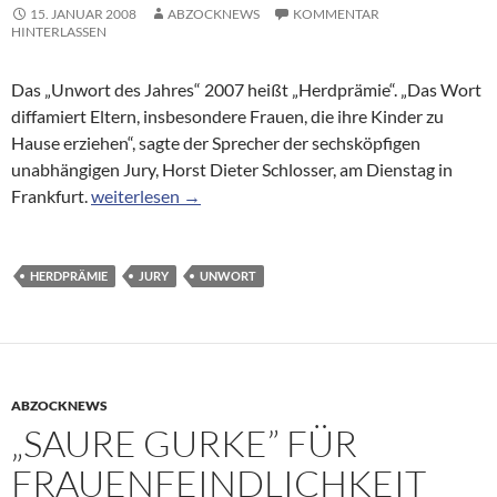
15. JANUAR 2008
ABZOCKNEWS
KOMMENTAR
HINTERLASSEN
Das „Unwort des Jahres“ 2007 heißt „Herdprämie“. „Das Wort
diffamiert Eltern, insbesondere Frauen, die ihre Kinder zu
Hause erziehen“, sagte der Sprecher der sechsköpfigen
unabhängigen Jury, Horst Dieter Schlosser, am Dienstag in
Unwort des Jahres: „Herdprämie“
Frankfurt.
weiterlesen
→
HERDPRÄMIE
JURY
UNWORT
ABZOCKNEWS
„SAURE GURKE” FÜR
FRAUENFEINDLICHKEIT