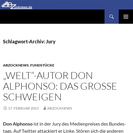
Zum
Inhalt
Suchen
Abzocknews.de
springen
PRIMÄR
MENÜ
Schlagwort-Archiv: Jury
ABZOCKNEWS
,
FUNDSTÜCKE
„WELT“-AUTOR DON
ALPHONSO: DAS GROSSE S
CHWEIGEN
17. FEBRUAR 2021
ABZOCKNEWS
Don Alphonso
ist in der Jury des Medienpreises des Bundes­
tags. Auf Twitter attackiert er Linke. Stören sich die anderen