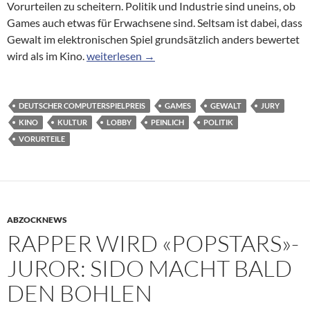
Vorurteilen zu scheitern. Politik und Industrie sind uneins, ob
Games auch etwas für Erwachsene sind. Seltsam ist dabei, dass
Gewalt im elektronischen Spiel grundsätzlich anders bewertet
Jury-Entscheidungen: Peinliche Posse um Deu
wird als im Kino.
weiterlesen
→
DEUTSCHER COMPUTERSPIELPREIS
GAMES
GEWALT
JURY
KINO
KULTUR
LOBBY
PEINLICH
POLITIK
VORURTEILE
ABZOCKNEWS
RAPPER WIRD «POPSTARS»-
JUROR: SIDO MACHT BALD
DEN BOHLEN