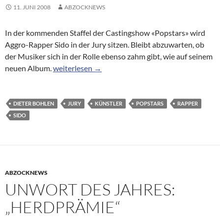
11. JUNI 2008
ABZOCKNEWS
In der kommenden Staffel der Castingshow «Popstars» wird
Aggro-Rapper Sido in der Jury sitzen. Bleibt abzuwarten, ob
der Musiker sich in der Rolle ebenso zahm gibt, wie auf seinem
Rapper wird «Popstars»-Juror: Sido macht bald d
neuen Album.
weiterlesen
→
DIETER BOHLEN
JURY
KÜNSTLER
POPSTARS
RAPPER
SIDO
ABZOCKNEWS
UNWORT DES JAHRES:
„HERDPRÄMIE“