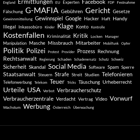
Ermittlungen
Facebook
Experten
EU
Festnahme
England
FDP
G-MAFIA
Gericht
Gebühren
Gesetze
Fälschung
Gewinnspiel
Google
Handy
Hacker
Haft
Gewinnmitteilung
Klage
Konto
Illegal
Inkassobüro
Kinder
Kontrolle
Kostenfallen
Kritik
Kriminalität
Locken
Manager
Missbrauch
Mitarbeiter
Masche
Manipulation
Mobilfunk
Opfer
Politik
Polizei
Prozess
Rechnung
Protest
Provider
Rechtsanwalt
Schaden
Regierung
Schadenersatz
Schutz
Schweiz
Social Media
Sicherheit
Skandal
Spam
Software
Sperre
Staatsanwalt
Telefonieren
Strafe
Studien
Steuern
Streit
Teuer
Urheberrecht
Täuschung
Telefonwerbung
Telekom
Tricks
Urteile
USA
Verbraucherschutz
Verbot
Vorwurf
Verbraucherzentrale
Verdacht
Video
Vertrag
Werbung
Wachstum
Österreich
Überwachung