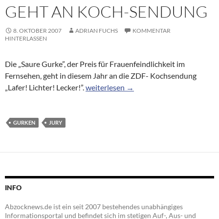
GEHT AN KOCH-SENDUNG
8. OKTOBER 2007
ADRIAN FUCHS
KOMMENTAR
HINTERLASSEN
Die „Saure Gurke”, der Preis für Frauenfeindlichkeit im
Fernsehen, geht in diesem Jahr an die ZDF- Kochsendung
„Saure Gurke” für Frauenfeindlichkeit 
„Lafer! Lichter! Lecker!”.
weiterlesen
→
GURKEN
JURY
INFO
Abzocknews.de ist ein seit 2007 bestehendes unabhängiges
Informationsportal und befindet sich im stetigen Auf-, Aus- und