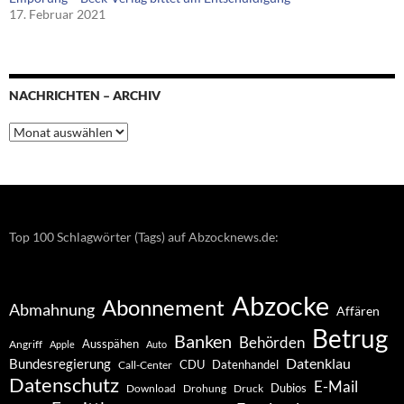
17. Februar 2021
NACHRICHTEN – ARCHIV
Nachrichten
–
Archiv
Top 100 Schlagwörter (Tags) auf Abzocknews.de:
Abzocke
Abonnement
Abmahnung
Affären
Betrug
Banken
Behörden
Ausspähen
Angriff
Apple
Auto
Datenklau
Bundesregierung
CDU
Datenhandel
Call-Center
Datenschutz
E-Mail
Dubios
Drohung
Download
Druck