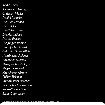
1337-Crew
Alexander Hennig
Christian Müller
Daniel Rosenke
Die „Dialermafia“
Die B2Bler
Die Cybertainer
Die Hasimäuse
Die Isselburger
Die jungen Römer
Frankfurter Kreisel
Gebrüder Schmidtlein
Hamburger Ableger
Kalletaler-Dreieck
Malaysischer-Ableger
Mega-Firmennetz
Münchener Ableger
Philipp Reisener
Rumänischer Ableger
Seychellen-Connection
Spam-Connection
Swiss-Connection
Dienstleistungen, Helfer und Profiteure