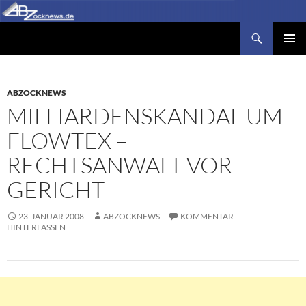
Zum
Inhalt
Suchen
Abzocknews.de
springen
PRIMÄR
MENÜ
ABZOCKNEWS
MILLIARDENSKANDAL UM
FLOWTEX –
RECHTSANWALT VOR
GERICHT
23. JANUAR 2008
ABZOCKNEWS
KOMMENTAR
HINTERLASSEN