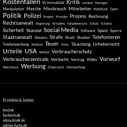
Kostenfallen
Kritik
Kriminalität
Locken
Manager
Missbrauch
Mitarbeiter
Masche
Manipulation
Mobilfunk
Opfer
Politik
Polizei
Prozess
Rechnung
Protest
Provider
Rechtsanwalt
Schaden
Regierung
Schadenersatz
Schutz
Schweiz
Social Media
Sicherheit
Skandal
Spam
Software
Sperre
Staatsanwalt
Telefonieren
Strafe
Studien
Steuern
Streit
Teuer
Urheberrecht
Täuschung
Telefonwerbung
Telekom
Tricks
Urteile
USA
Verbraucherschutz
Verbot
Vorwurf
Verbraucherzentrale
Verdacht
Video
Vertrag
Werbung
Wachstum
Österreich
Überwachung
Projekte & Seiten
bncf.de
fuchsich.de
abzocktalk.de
adrian-fuchs.de