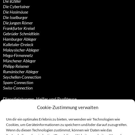
Die B2Bler
Die Cybertainer
Die Hasimäuse
Die Isselburger
Die jungen Römer
Frankfurter Kreisel
Gebrüder Schmidtlein
Hamburger Ableger
Kalletaler-Dreieck
Malaysischer-Ableger
Mega-Firmennetz
Münchener Ableger
Philipp Reisener
Rumänischer Ableger
Seychellen-Connection
Spam-Connection
Swiss-Connection
Dienstleistungen, Helfer und Profiteure
Cookie-Zustimmung verwalten
Anonymisierungsdienste, VPN- und Web-Proxy…
Anwaltliche Vertretungen, Kanzleien und Juristen
Um dir ein optimales Erlebnis zu bieten, verwenden wir Technologien wie
Bezahlsysteme, Finanzdienstleister und…
Cookies, um Geräteinformationen zu speichern und/oder darauf zuzugreifen.
Bürodienstleister, Firmengründer- und/oder…
Wenn du diesen Technologien zustimmst, können wir Daten wie das
Datenhändler, Adressbroker und zielgerichtetes…