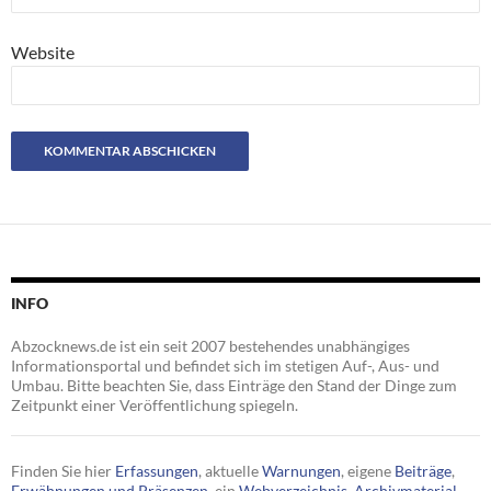
Website
INFO
Abzocknews.de ist ein seit 2007 bestehendes unabhängiges
Informationsportal und befindet sich im stetigen Auf-, Aus- und
Umbau. Bitte beachten Sie, dass Einträge den Stand der Dinge zum
Zeitpunkt einer Veröffentlichung spiegeln.
Finden Sie hier
Erfassungen
, aktuelle
Warnungen
, eigene
Beiträge
,
Erwähnungen und Präsenzen
, ein
Webverzeichnis
,
Archivmaterial
,