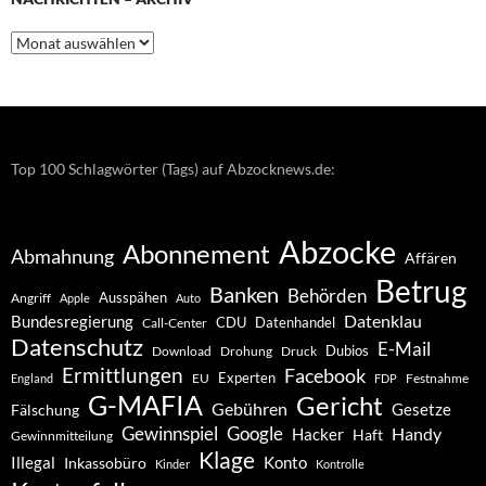
Nachrichten
–
Archiv
Top 100 Schlagwörter (Tags) auf Abzocknews.de:
Abzocke
Abonnement
Abmahnung
Affären
Betrug
Banken
Behörden
Ausspähen
Angriff
Apple
Auto
Datenklau
Bundesregierung
CDU
Datenhandel
Call-Center
Datenschutz
E-Mail
Dubios
Drohung
Download
Druck
Ermittlungen
Facebook
Experten
EU
Festnahme
England
FDP
G-MAFIA
Gericht
Gebühren
Gesetze
Fälschung
Gewinnspiel
Google
Handy
Hacker
Haft
Gewinnmitteilung
Klage
Konto
Illegal
Inkassobüro
Kinder
Kontrolle