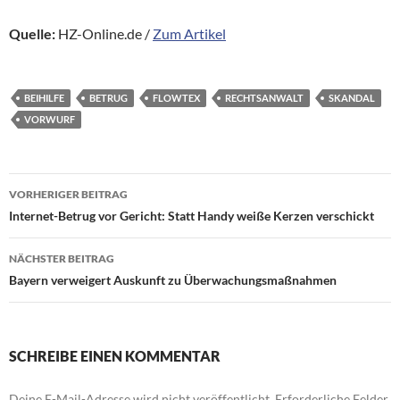
Quelle:
HZ-Online.de /
Zum Artikel
BEIHILFE
BETRUG
FLOWTEX
RECHTSANWALT
SKANDAL
VORWURF
Beitragsnavigation
VORHERIGER BEITRAG
Internet-Betrug vor Gericht: Statt Handy weiße Kerzen verschickt
NÄCHSTER BEITRAG
Bayern verweigert Auskunft zu Überwachungsmaßnahmen
SCHREIBE EINEN KOMMENTAR
Deine E-Mail-Adresse wird nicht veröffentlicht.
Erforderliche Felder