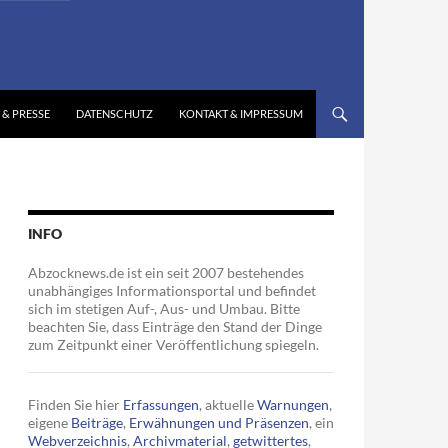
 & PRESSE
DATENSCHUTZ
KONTAKT & IMPRESSUM
INFO
Abzocknews.de ist ein seit 2007 bestehendes
unabhängiges Informationsportal und befindet
sich im stetigen Auf-, Aus- und Umbau. Bitte
beachten Sie, dass Einträge den Stand der Dinge
zum Zeitpunkt einer Veröffentlichung spiegeln.
Finden Sie hier
Erfassungen
, aktuelle
Warnungen
,
eigene
Beiträge
,
Erwähnungen und Präsenzen
, ein
Webverzeichnis
,
Archivmaterial
,
getwittertes
,