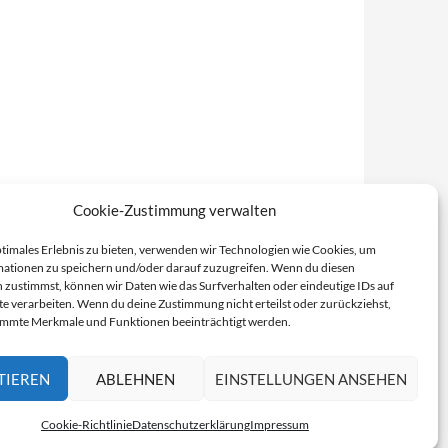
Cookie-Zustimmung verwalten
ptimales Erlebnis zu bieten, verwenden wir Technologien wie Cookies, um
ationen zu speichern und/oder darauf zuzugreifen. Wenn du diesen
 zustimmst, können wir Daten wie das Surfverhalten oder eindeutige IDs auf
te verarbeiten. Wenn du deine Zustimmung nicht erteilst oder zurückziehst,
immte Merkmale und Funktionen beeinträchtigt werden.
TIEREN
ABLEHNEN
EINSTELLUNGEN ANSEHEN
Cookie-Richtlinie
Datenschutzerklärung
Impressum