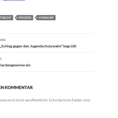
NTRECHT
PROZESS
VORWURF
avigation
RAG
s „Schlag gegen den Jugendschutzwahn“ begrüßt
G
liardengewinne ein
NEN KOMMENTAR
sse wird nicht veröffentlicht.
Erforderliche Felder sind