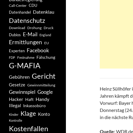
CDU
Call-Center
Datenklau
Datenhandel
Datenschutz
Drohung
Download
Druck
E-Mail
Dubios
England
Ermittlungen
EU
Facebook
Experten
Fälschung
Festnahme
FDP
G-MAFIA
Gericht
Gebühren
Gesetze
Gewinnmitteilung
Heinz Süllhöfer 
Gewinnspiel
Google
Jahren kämpft de
Handy
Hacker
Haft
Vorwurf: Bayer 
Illegal
Inkassobüro
Donnerstag (24.
Klage
Konto
Kinder
in die nächste R
Kontrolle
Kostenfallen
Quelle:
WDR.de