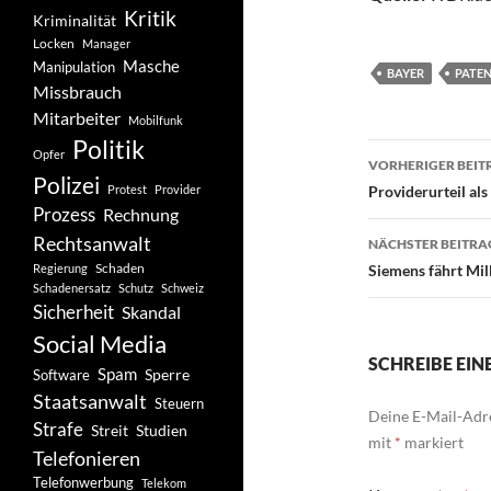
Kritik
Kriminalität
Locken
Manager
Masche
Manipulation
BAYER
PATE
Missbrauch
Mitarbeiter
Mobilfunk
Politik
Beitragsn
Opfer
VORHERIGER BEIT
Polizei
Protest
Provider
Providerurteil al
Prozess
Rechnung
Rechtsanwalt
NÄCHSTER BEITRA
Schaden
Regierung
Siemens fährt Mil
Schadenersatz
Schutz
Schweiz
Sicherheit
Skandal
Social Media
SCHREIBE EI
Spam
Software
Sperre
Staatsanwalt
Steuern
Deine E-Mail-Adre
Strafe
Studien
Streit
mit
*
markiert
Telefonieren
Telefonwerbung
Telekom