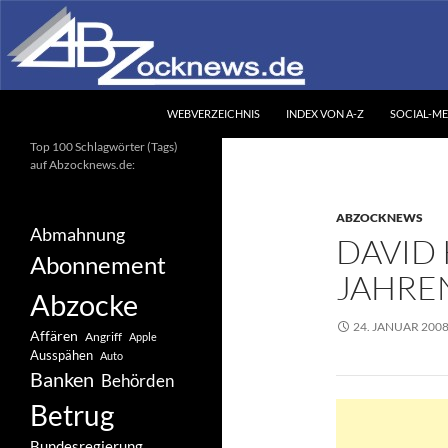
Zum
Inhalt
springen
Suchen
Abzocknews.de
WEBVERZEICHNIS
INDEX VON A-Z
SOCIAL-ME
Ihr unabhängiges
Top 100 Schlagwörter (Tags)
Informationsportal
auf Abzocknews.de:
ABZOCKNEWS
Abmahnung
DAVID 
Abonnement
JAHRE
Abzocke
24. JANUAR 200
Affären
Angriff
Apple
Ausspähen
Auto
Banken
Behörden
Betrug
Bundesregierung