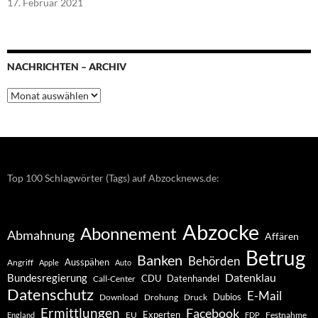
17. Februar 2021
NACHRICHTEN – ARCHIV
Nachrichten
–
Archiv
Top 100 Schlagwörter (Tags) auf Abzocknews.de:
Abzocke
Abonnement
Abmahnung
Affären
Betrug
Banken
Behörden
Ausspähen
Angriff
Apple
Auto
Datenklau
Bundesregierung
CDU
Datenhandel
Call-Center
Datenschutz
E-Mail
Dubios
Drohung
Download
Druck
Ermittlungen
Facebook
Experten
EU
Festnahme
England
FDP