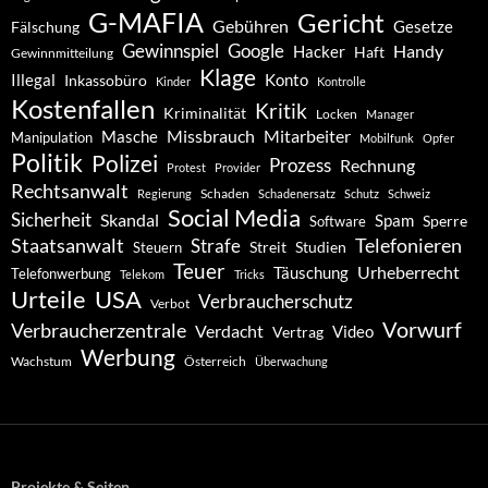
G-MAFIA
Gericht
Gebühren
Gesetze
Fälschung
Gewinnspiel
Google
Handy
Hacker
Haft
Gewinnmitteilung
Klage
Konto
Illegal
Inkassobüro
Kinder
Kontrolle
Kostenfallen
Kritik
Kriminalität
Locken
Manager
Missbrauch
Mitarbeiter
Masche
Manipulation
Mobilfunk
Opfer
Politik
Polizei
Prozess
Rechnung
Protest
Provider
Rechtsanwalt
Schaden
Regierung
Schadenersatz
Schutz
Schweiz
Social Media
Sicherheit
Skandal
Spam
Software
Sperre
Staatsanwalt
Telefonieren
Strafe
Studien
Steuern
Streit
Teuer
Urheberrecht
Täuschung
Telefonwerbung
Telekom
Tricks
Urteile
USA
Verbraucherschutz
Verbot
Vorwurf
Verbraucherzentrale
Verdacht
Video
Vertrag
Werbung
Wachstum
Österreich
Überwachung
Projekte & Seiten