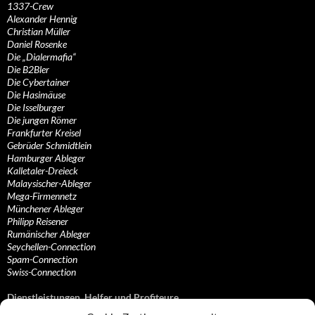
1337-Crew
Alexander Hennig
Christian Müller
Daniel Rosenke
Die „Dialermafia“
Die B2Bler
Die Cybertainer
Die Hasimäuse
Die Isselburger
Die jungen Römer
Frankfurter Kreisel
Gebrüder Schmidtlein
Hamburger Ableger
Kalletaler-Dreieck
Malaysischer-Ableger
Mega-Firmennetz
Münchener Ableger
Philipp Reisener
Rumänischer Ableger
Seychellen-Connection
Spam-Connection
Swiss-Connection
Dienstleistungen, Helfer und Profiteure