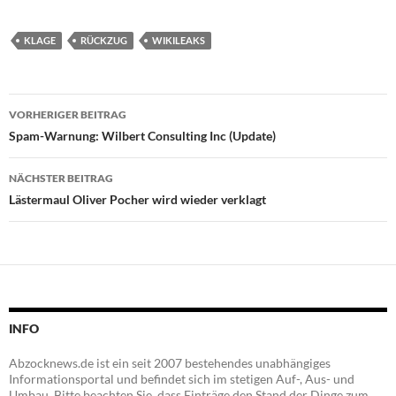
KLAGE
RÜCKZUG
WIKILEAKS
Beitragsnavigation
VORHERIGER BEITRAG
Spam-Warnung: Wilbert Consulting Inc (Update)
NÄCHSTER BEITRAG
Lästermaul Oliver Pocher wird wieder verklagt
INFO
Abzocknews.de ist ein seit 2007 bestehendes unabhängiges
Informationsportal und befindet sich im stetigen Auf-, Aus- und
Umbau. Bitte beachten Sie, dass Einträge den Stand der Dinge zum