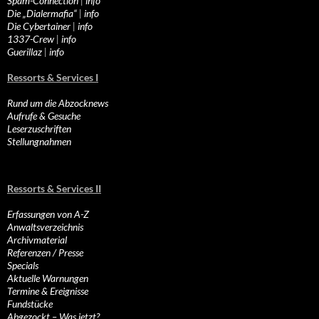
Spam-Connection
|
info
Die „Dialermafia“
|
info
Die Cybertainer
|
info
1337-Crew
|
info
Guerillaz
|
info
Ressorts & Services I
Rund um die Abzocknews
Aufrufe & Gesuche
Leserzuschriften
Stellungnahmen
Ressorts & Services II
Erfassungen von A-Z
Anwaltsverzeichnis
Archivmaterial
Referenzen / Presse
Specials
Aktuelle Warnungen
Termine & Ereignisse
Fundstücke
Abgezockt – Was jetzt?