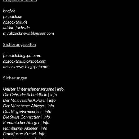
bncf.de
fuchsich.de
abzocktalk.de
adrian-fuchs.de
myabzocknews.blogspot.com
Sicherungsseiten
fuchsich.blogspot.com
abzocktalk.blogspot.com
abzocknews.blogspot.com
Sicherungen
Unister-Unternehmensgruppe
|
info
Die Gebrüder Schmidtlein
|
info
Der Malaysische Ableger
|
info
Der Münchener Ableger
|
info
Das Mega-Firmennetz
|
info
Die Swiss-Connection
|
info
Rumänischer Ableger
|
info
Hamburger Ableger
|
info
Frankfurter Kreisel
|
info