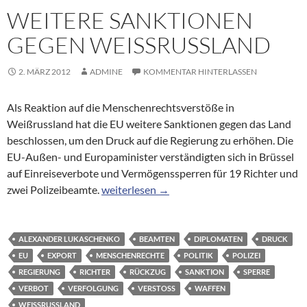
WEITERE SANKTIONEN
GEGEN WEISSRUSSLAND
2. MÄRZ 2012
ADMINE
KOMMENTAR HINTERLASSEN
Als Reaktion auf die Menschenrechtsverstöße in
Weißrussland hat die EU weitere Sanktionen gegen das Land
beschlossen, um den Druck auf die Regierung zu erhöhen. Die
EU-Außen- und Europaminister verständigten sich in Brüssel
auf Einreiseverbote und Vermögenssperren für 19 Richter und
Weitere Sanktionen gegen Weißrussland
zwei Polizeibeamte.
weiterlesen
→
ALEXANDER LUKASCHENKO
BEAMTEN
DIPLOMATEN
DRUCK
EU
EXPORT
MENSCHENRECHTE
POLITIK
POLIZEI
REGIERUNG
RICHTER
RÜCKZUG
SANKTION
SPERRE
VERBOT
VERFOLGUNG
VERSTOSS
WAFFEN
WEISSRUSSLAND