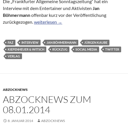
Die „Frankfurter Allgemeine Sonntagszeitung“ hat ein
Interview mit dem Entertainer und Aktivisten
Jan
Böhmermann
offenbar kurz vor der Veröffentlichung
Böhmermann veröffentlicht umstrittenes „FAZ“-
zurückgezogen.
weiterlesen
→
FAZ
INTERVIEW
JAN BÖHMERMANN
JÜRGEN KAUBE
KIEPENHEUER & WITSCH
RÜCKZUG
SOCIAL MEDIA
TWITTER
VERLAG
ABZOCKNEWS
ABZOCKNEWS ZUM
08.01.2014
8. JANUAR 2014
ABZOCKNEWS