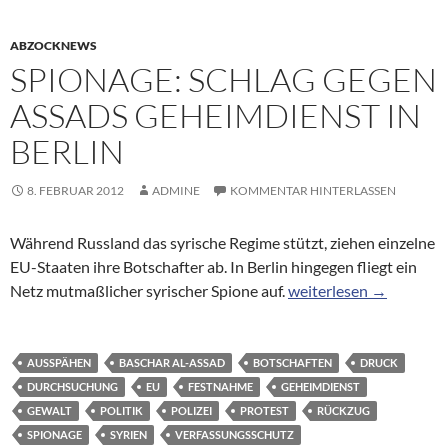
ABZOCKNEWS
SPIONAGE: SCHLAG GEGEN
ASSADS GEHEIMDIENST IN
BERLIN
8. FEBRUAR 2012
ADMINE
KOMMENTAR HINTERLASSEN
Während Russland das syrische Regime stützt, ziehen einzelne
EU-Staaten ihre Botschafter ab. In Berlin hingegen fliegt ein
Spionage: Schlag gegen
Netz mutmaßlicher syrischer Spione auf.
weiterlesen
→
AUSSPÄHEN
BASCHAR AL-ASSAD
BOTSCHAFTEN
DRUCK
DURCHSUCHUNG
EU
FESTNAHME
GEHEIMDIENST
GEWALT
POLITIK
POLIZEI
PROTEST
RÜCKZUG
SPIONAGE
SYRIEN
VERFASSUNGSSCHUTZ