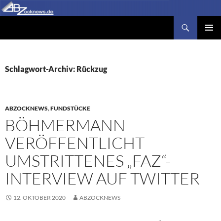
Zum
Inhalt
Suchen
Abzocknews.de
springen
PRIMÄR
MENÜ
Schlagwort-Archiv: Rückzug
ABZOCKNEWS
,
FUNDSTÜCKE
BÖHMERMANN
VERÖFFENTLICHT
UMSTRITTENES „FAZ“-
INTERVIEW AUF TWITTER
12. OKTOBER 2020
ABZOCKNEWS