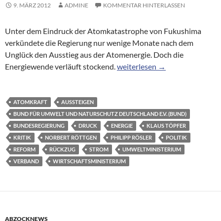
9. MÄRZ 2012
ADMINE
KOMMENTAR HINTERLASSEN
Unter dem Eindruck der Atomkatastrophe von Fukushima
verkündete die Regierung nur wenige Monate nach dem
Unglück den Ausstieg aus der Atomenergie. Doch die
Umweltverband: Rösler bremst
Energiewende verläuft stockend.
weiterlesen
→
ATOMKRAFT
AUSSTEIGEN
BUND FÜR UMWELT UND NATURSCHUTZ DEUTSCHLAND E.V. (BUND)
BUNDESREGIERUNG
DRUCK
ENERGIE
KLAUS TÖPFER
KRITIK
NORBERT RÖTTGEN
PHILIPP RÖSLER
POLITIK
REFORM
RÜCKZUG
STROM
UMWELTMINISTERIUM
VERBAND
WIRTSCHAFTSMINISTERIUM
ABZOCKNEWS