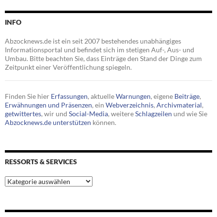
INFO
Abzocknews.de ist ein seit 2007 bestehendes unabhängiges
Informationsportal und befindet sich im stetigen Auf-, Aus- und
Umbau. Bitte beachten Sie, dass Einträge den Stand der Dinge zum
Zeitpunkt einer Veröffentlichung spiegeln.
Finden Sie hier
Erfassungen
, aktuelle
Warnungen
, eigene
Beiträge
,
Erwähnungen und Präsenzen
, ein
Webverzeichnis
,
Archivmaterial
,
getwittertes
, wir und
Social-Media
, weitere
Schlagzeilen
und wie Sie
Abzocknews.de unterstützen
können.
RESSORTS & SERVICES
Ressorts
&
Services