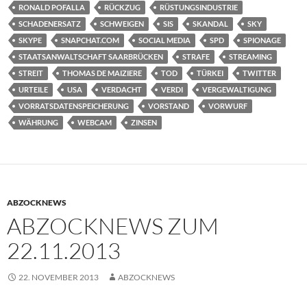
RONALD POFALLA
RÜCKZUG
RÜSTUNGSINDUSTRIE
SCHADENERSATZ
SCHWEIGEN
SIS
SKANDAL
SKY
SKYPE
SNAPCHAT.COM
SOCIAL MEDIA
SPD
SPIONAGE
STAATSANWALTSCHAFT SAARBRÜCKEN
STRAFE
STREAMING
STREIT
THOMAS DE MAIZIERE
TOD
TÜRKEI
TWITTER
URTEILE
USA
VERDACHT
VERDI
VERGEWALTIGUNG
VORRATSDATENSPEICHERUNG
VORSTAND
VORWURF
WÄHRUNG
WEBCAM
ZINSEN
ABZOCKNEWS
ABZOCKNEWS ZUM
22.11.2013
22. NOVEMBER 2013
ABZOCKNEWS