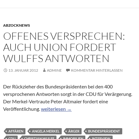
ABZOCKNEWS
OFFENES VERSPRECHEN:
AUCH UNION FORDERT
WULFFS ANTWORTEN
13. JANUAR 2012
ADMINE
KOMMENTAR HINTERLASSEN
Der Rückzieher des Bundespräsidenten bei den 400
versprochenen Antworten sorgt in der CDU für Verärgerung.
Der Merkel-Vertraute Peter Altmaier fordert eine
Offenes Versprechen: Auch Union fordert Wu
Veröffentlichung.
weiterlesen
→
AFFÄREN
ANGELA MERKEL
ÄRGER
BUNDESPRÄSIDENT
CDU
CHRISTIAN WULFF
IMMOBILIEN
INTERVIEW