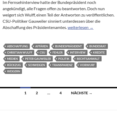
Im Fernsehinterview hatte der Bundepräsident noch
angekündigt, alle Fragen offen zu beantworten. Doch nun
weigert sich Wulff, einen Teil der Antworten zu veröffentlichen.
CSU-Politiker Gauweiler sinniert unterdessen über die
Bundespräsident macht Rück
Abschaffung des Präsidentenamtes.
weiterlesen
→
ABSCHAFFUNG
AFFÄREN
BUNDESPRÄSIDENT
BUNDESRAT
CHRISTIAN WULFF
CSU
FEHLER
INTERVIEW
KREDITE
MEDIEN
PETER GAUWEILER
POLITIK
RECHTSANWALT
RÜCKZUG
SCHWEIGEN
TRANSPARENZ
VORWURF
WEIGERN
Beitragsnavigation
1
2
…
4
NÄCHSTE →