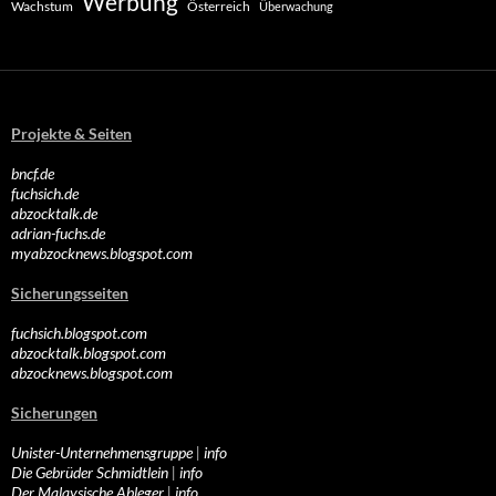
Werbung
Wachstum
Österreich
Überwachung
Projekte & Seiten
bncf.de
fuchsich.de
abzocktalk.de
adrian-fuchs.de
myabzocknews.blogspot.com
Sicherungsseiten
fuchsich.blogspot.com
abzocktalk.blogspot.com
abzocknews.blogspot.com
Sicherungen
Unister-Unternehmensgruppe
|
info
Die Gebrüder Schmidtlein
|
info
Der Malaysische Ableger
|
info