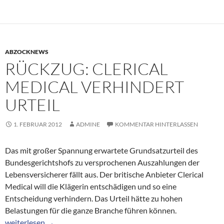
ABZOCKNEWS
RÜCKZUG: CLERICAL
MEDICAL VERHINDERT
URTEIL
1. FEBRUAR 2012
ADMINE
KOMMENTAR HINTERLASSEN
Das mit großer Spannung erwartete Grundsatzurteil des
Bundesgerichtshofs zu versprochenen Auszahlungen der
Lebensversicherer fällt aus. Der britische Anbieter Clerical
Medical will die Klägerin entschädigen und so eine
Entscheidung verhindern. Das Urteil hätte zu hohen
Belastungen für die ganze Branche führen können.
Rückzug: Clerical Medical verhindert Urteil
weiterlesen
→