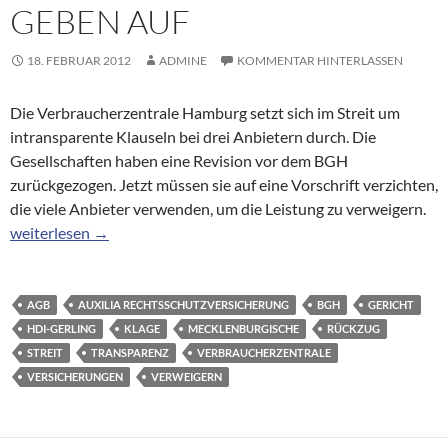
GEBEN AUF
18. FEBRUAR 2012
ADMINE
KOMMENTAR HINTERLASSEN
Die Verbraucherzentrale Hamburg setzt sich im Streit um
intransparente Klauseln bei drei Anbietern durch. Die
Gesellschaften haben eine Revision vor dem BGH
zurückgezogen. Jetzt müssen sie auf eine Vorschrift verzichten,
die viele Anbieter verwenden, um die Leistung zu verweigern.
Portfolio: Rechtsschutzversicherer geben auf
weiterlesen
→
AGB
AUXILIA RECHTSSCHUTZVERSICHERUNG
BGH
GERICHT
HDI-GERLING
KLAGE
MECKLENBURGISCHE
RÜCKZUG
STREIT
TRANSPARENZ
VERBRAUCHERZENTRALE
VERSICHERUNGEN
VERWEIGERN