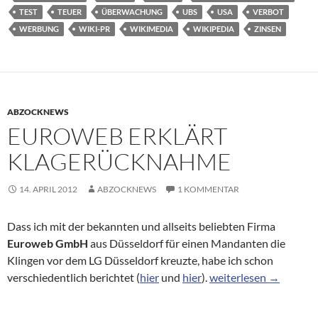
TEST
TEUER
ÜBERWACHUNG
UBS
USA
VERBOT
WERBUNG
WIKI-PR
WIKIMEDIA
WIKIPEDIA
ZINSEN
ABZOCKNEWS
EUROWEB ERKLÄRT
KLAGERÜCKNAHME
14. APRIL 2012
ABZOCKNEWS
1 KOMMENTAR
Dass ich mit der bekannten und allseits beliebten Firma
Euroweb GmbH
aus Düsseldorf für einen Mandanten die
Klingen vor dem LG Düsseldorf kreuzte, habe ich schon
Euroweb erklärt Klag
verschiedentlich berichtet (
hier
und
hier
).
weiterlesen
→