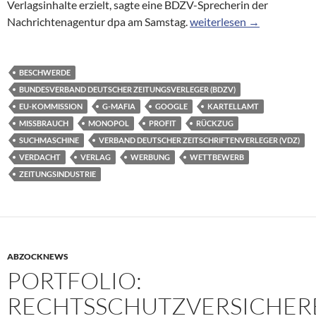
Verlagsinhalte erzielt, sagte eine BDZV-Sprecherin der
Deutsche Verleger beschwe
Nachrichtenagentur dpa am Samstag.
weiterlesen
→
BESCHWERDE
BUNDESVERBAND DEUTSCHER ZEITUNGSVERLEGER (BDZV)
EU-KOMMISSION
G-MAFIA
GOOGLE
KARTELLAMT
MISSBRAUCH
MONOPOL
PROFIT
RÜCKZUG
SUCHMASCHINE
VERBAND DEUTSCHER ZEITSCHRIFTENVERLEGER (VDZ)
VERDACHT
VERLAG
WERBUNG
WETTBEWERB
ZEITUNGSINDUSTRIE
ABZOCKNEWS
PORTFOLIO:
RECHTSSCHUTZVERSICHER