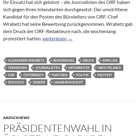
Ihr Einsatz hat sich gelohnt – die Journalisten des ORF haben
sich gegen ihren Intendanten durchgesetzt: Der umstrittene
Kandidat für den Posten des Büroleiters von ORF-Chef
Wrabetz hat seine Bewerbung zurückgenommen. Wrabetz gab
dem Druck der ORF-Redakteure nach, die wochenlang
ORF-Journalisten gewinnen Streit um Stelle
protestiert hatten.
weiterlesen
→
ALEXANDER WRABETZ
BEWERBUNG
DRUCK
EINFLUSS
FERNSEHEN
JOURNALISTEN
MITARBEITER
NIKO PELINKA
ORF
ÖSTERREICH
PARTEIEN
POLITIK
PROTEST
RÜCKZUG
SENDER
UNABHÄNGIGKEIT
ABZOCKNEWS
PRÄSIDENTENWAHL IN