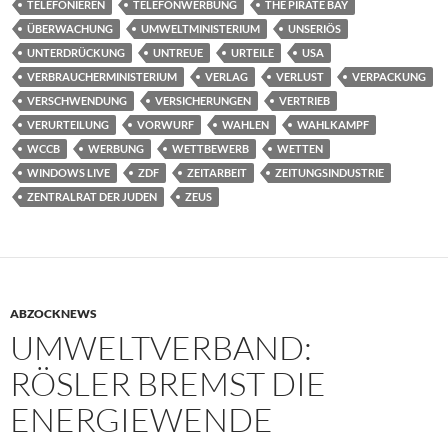
TELEFONIEREN
TELEFONWERBUNG
THE PIRATE BAY
ÜBERWACHUNG
UMWELTMINISTERIUM
UNSERIÖS
UNTERDRÜCKUNG
UNTREUE
URTEILE
USA
VERBRAUCHERMINISTERIUM
VERLAG
VERLUST
VERPACKUNG
VERSCHWENDUNG
VERSICHERUNGEN
VERTRIEB
VERURTEILUNG
VORWURF
WAHLEN
WAHLKAMPF
WCCB
WERBUNG
WETTBEWERB
WETTEN
WINDOWS LIVE
ZDF
ZEITARBEIT
ZEITUNGSINDUSTRIE
ZENTRALRAT DER JUDEN
ZEUS
ABZOCKNEWS
UMWELTVERBAND:
RÖSLER BREMST DIE
ENERGIEWENDE