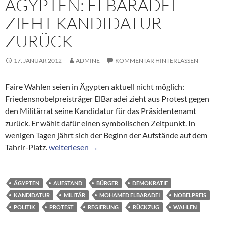
ÄGYPTEN: ELBARADEI
ZIEHT KANDIDATUR
ZURÜCK
17. JANUAR 2012
ADMINE
KOMMENTAR HINTERLASSEN
Faire Wahlen seien in Ägypten aktuell nicht möglich:
Friedensnobelpreisträger ElBaradei zieht aus Protest gegen
den Militärrat seine Kandidatur für das Präsidentenamt
zurück. Er wählt dafür einen symbolischen Zeitpunkt. In
wenigen Tagen jährt sich der Beginn der Aufstände auf dem
Präsidentenwahl in Ägypten: ElBaradei zieht Kandi
Tahrir-Platz.
weiterlesen
→
ÄGYPTEN
AUFSTAND
BÜRGER
DEMOKRATIE
KANDIDATUR
MILITÄR
MOHAMED ELBARADEI
NOBELPREIS
POLITIK
PROTEST
REGIERUNG
RÜCKZUG
WAHLEN