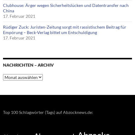
Clubhouse: Ärger wegen Sicherheitslücken und Datentransfer nach
China
17. Februar 2021
Rüdiger Zuck: Juristen-Zeitung sorgt mit rassistischem Beitrag für
Empörung – Beck-Verlag bittet um Entschuldigung
17. Februar 2021
NACHRICHTEN – ARCHIV
Nachrichten
–
Archiv
Top 100 Schlagwörter (Tags) auf Abzocknews.de: