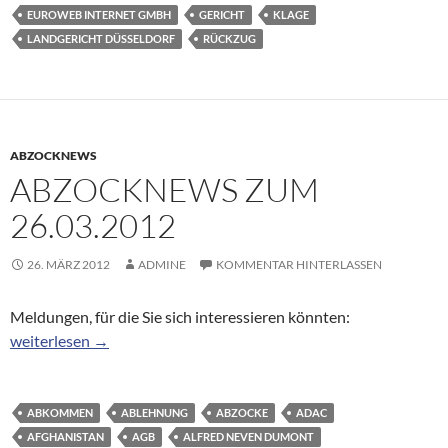
EUROWEB INTERNET GMBH
GERICHT
KLAGE
LANDGERICHT DÜSSELDORF
RÜCKZUG
ABZOCKNEWS
ABZOCKNEWS ZUM
26.03.2012
26. MÄRZ 2012
ADMINE
KOMMENTAR HINTERLASSEN
Meldungen, für die Sie sich interessieren könnten:
Abzocknews zum 26.03.2012
weiterlesen
→
ABKOMMEN
ABLEHNUNG
ABZOCKE
ADAC
AFGHANISTAN
AGB
ALFRED NEVEN DUMONT