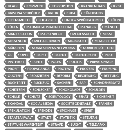
KLAGE
KOMMUNE
KORRUPTION
KRANKENHAUS
KRISE
KRISTINA SCHRÖDER
KRITIK
KUBA
KÜNDIGUNG
LEBENSMITTEL
LEIHARBEIT
LINDT & SPRÜNGLI GMBH
LÖHNE
LÜGEN
MAHMUD AHMADINEDSCHAD
MANAGER
MÄNGEL
MANIPULATION
MARKENRECHT
MEDIENSUCHT
MESSE
MESSENGER
MICHAEL BRAUN
MICROSOFT
MITARBEITER
MÜNCHEN
NOKIA SIEMENS NETWORKS
NORBERT RÖTTGEN
ÖL
OPEL
PAPST
PATENT
PATENTRECHT
PILOT
PINTEREST
PLEITE
POLEN
POLITIK
PRIVATSPHÄRE
PROFIT
PROPAGANDA
PROTEST
PROZESS
PRÜFUNG
QUOTEN
REDUZIEREN
REFORM
REGIERUNG
RETTUNG
RÜCKTRITT
RÜCKZUG
SACHSEN
SAP
SCHADENERSATZ
SCHEITERN
SCHLECKER
SCHOKOLADE
SCHULDEN
SCHULE
SCHUTZ
SCIENTOLOGY
SENAT
SICHERHEIT
SKANDAL
SOCIAL MEDIA
SOCIETE GENERALE
SPANIEN
SPEKULATION
SPENDEN
SPIONAGE
SPRIT
STAATSANWALT
STADT
STATISTIK
STEUERN
STIFTUNG WARENTEST
STRAFE
SUCHT
TELDAFAX