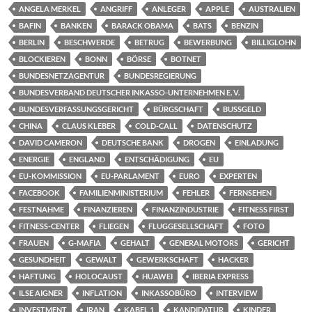
ANGELA MERKEL
ANGRIFF
ANLEGER
APPLE
AUSTRALIEN
BAFIN
BANKEN
BARACK OBAMA
BATS
BENZIN
BERLIN
BESCHWERDE
BETRUG
BEWERBUNG
BILLIGLOHN
BLOCKIEREN
BONN
BÖRSE
BOTNET
BUNDESNETZAGENTUR
BUNDESREGIERUNG
BUNDESVERBAND DEUTSCHER INKASSO-UNTERNEHMEN E. V.
BUNDESVERFASSUNGSGERICHT
BÜRGSCHAFT
BUSSGELD
CHINA
CLAUS KLEBER
COLD-CALL
DATENSCHUTZ
DAVID CAMERON
DEUTSCHE BANK
DROGEN
EINLADUNG
ENERGIE
ENGLAND
ENTSCHÄDIGUNG
EU
EU-KOMMISSION
EU-PARLAMENT
EURO
EXPERTEN
FACEBOOK
FAMILIENMINISTERIUM
FEHLER
FERNSEHEN
FESTNAHME
FINANZIEREN
FINANZINDUSTRIE
FITNESS FIRST
FITNESS-CENTER
FLIEGEN
FLUGGESELLSCHAFT
FOTO
FRAUEN
G-MAFIA
GEHALT
GENERAL MOTORS
GERICHT
GESUNDHEIT
GEWALT
GEWERKSCHAFT
HACKER
HAFTUNG
HOLOCAUST
HUAWEI
IBERIA EXPRESS
ILSE AIGNER
INFLATION
INKASSOBÜRO
INTERVIEW
INVESTMENT
IRAN
KABEL 1
KANDIDATUR
KINDER