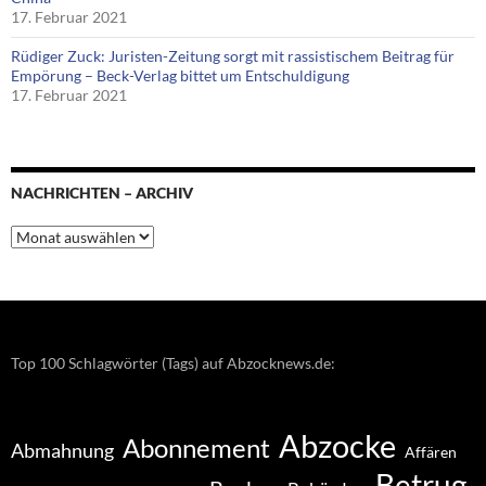
17. Februar 2021
Rüdiger Zuck: Juristen-Zeitung sorgt mit rassistischem Beitrag für
Empörung – Beck-Verlag bittet um Entschuldigung
17. Februar 2021
NACHRICHTEN – ARCHIV
Nachrichten
–
Archiv
Top 100 Schlagwörter (Tags) auf Abzocknews.de:
Abzocke
Abonnement
Abmahnung
Affären
Betrug