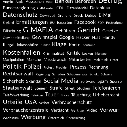
Banken
Behörden
Ausspähen
Angriff
Apple
Auto
Datenklau
Bundesregierung
CDU
Datenhandel
Call-Center
Datenschutz
E-Mail
Dubios
Drohung
Download
Druck
Ermittlungen
Facebook
Experten
EU
Festnahme
England
FDP
G-MAFIA
Gericht
Gebühren
Gesetze
Fälschung
Gewinnspiel
Google
Handy
Hacker
Haft
Gewinnmitteilung
Klage
Konto
Illegal
Inkassobüro
Kinder
Kontrolle
Kostenfallen
Kritik
Kriminalität
Locken
Manager
Missbrauch
Mitarbeiter
Masche
Manipulation
Mobilfunk
Opfer
Politik
Polizei
Prozess
Rechnung
Protest
Provider
Rechtsanwalt
Schaden
Regierung
Schadenersatz
Schutz
Schweiz
Social Media
Sicherheit
Skandal
Spam
Software
Sperre
Staatsanwalt
Telefonieren
Strafe
Studien
Steuern
Streit
Teuer
Urheberrecht
Täuschung
Telefonwerbung
Telekom
Tricks
Urteile
USA
Verbraucherschutz
Verbot
Vorwurf
Verbraucherzentrale
Verdacht
Video
Vertrag
Werbung
Wachstum
Österreich
Überwachung