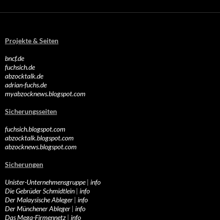
Projekte & Seiten
bncf.de
fuchsich.de
abzocktalk.de
adrian-fuchs.de
myabzocknews.blogspot.com
Sicherungsseiten
fuchsich.blogspot.com
abzocktalk.blogspot.com
abzocknews.blogspot.com
Sicherungen
Unister-Unternehmensgruppe
|
info
Die Gebrüder Schmidtlein
|
info
Der Malaysische Ableger
|
info
Der Münchener Ableger
|
info
Das Mega-Firmennetz
|
info