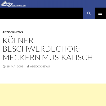
Zum
Inhalt
Suchen
Abzocknews.de
springen
PRIMÄR
MENÜ
ABZOCKNEWS
KÖLNER
BESCHWERDECHOR:
MECKERN MUSIKALISCH
18. MAI 2008
ABZOCKNEWS