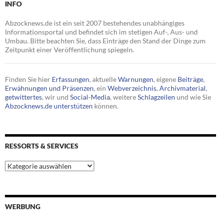
INFO
Abzocknews.de ist ein seit 2007 bestehendes unabhängiges
Informationsportal und befindet sich im stetigen Auf-, Aus- und
Umbau. Bitte beachten Sie, dass Einträge den Stand der Dinge zum
Zeitpunkt einer Veröffentlichung spiegeln.
Finden Sie hier
Erfassungen
, aktuelle
Warnungen
, eigene
Beiträge
,
Erwähnungen und Präsenzen
, ein
Webverzeichnis
,
Archivmaterial
,
getwittertes
, wir und
Social-Media
, weitere
Schlagzeilen
und wie Sie
Abzocknews.de unterstützen
können.
RESSORTS & SERVICES
Ressorts
&
Services
WERBUNG