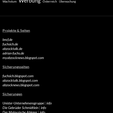
Werbung
Wachstum
Österreich
Überwachung
Projekte & Seiten
bncf.de
fuchsich.de
abzocktalk.de
adrian-fuchs.de
myabzocknews.blogspot.com
Sicherungsseiten
fuchsich.blogspot.com
abzocktalk.blogspot.com
abzocknews.blogspot.com
Sicherungen
Unister-Unternehmensgruppe
|
info
Die Gebrüder Schmidtlein
|
info
Der Malaysische Ableger
|
info