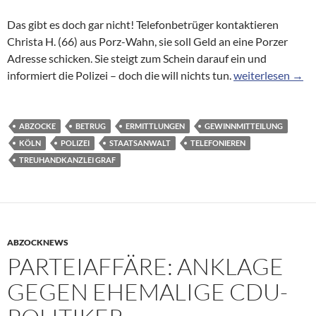
Das gibt es doch gar nicht! Telefonbetrüger kontaktieren
Christa H. (66) aus Porz-Wahn, sie soll Geld an eine Porzer
Adresse schicken. Sie steigt zum Schein darauf ein und
Aufmerksame Kölne
informiert die Polizei – doch die will nichts tun.
weiterlesen
→
ABZOCKE
BETRUG
ERMITTLUNGEN
GEWINNMITTEILUNG
KÖLN
POLIZEI
STAATSANWALT
TELEFONIEREN
TREUHANDKANZLEI GRAF
ABZOCKNEWS
PARTEIAFFÄRE: ANKLAGE
GEGEN EHEMALIGE CDU-