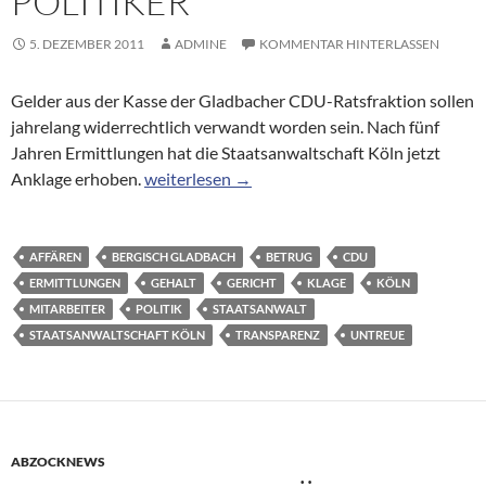
POLITIKER
5. DEZEMBER 2011
ADMINE
KOMMENTAR HINTERLASSEN
Gelder aus der Kasse der Gladbacher CDU-Ratsfraktion sollen
jahrelang widerrechtlich verwandt worden sein. Nach fünf
Jahren Ermittlungen hat die Staatsanwaltschaft Köln jetzt
Parteiaffäre: Anklage gegen ehemalige CDU-Po
Anklage erhoben.
weiterlesen
→
AFFÄREN
BERGISCH GLADBACH
BETRUG
CDU
ERMITTLUNGEN
GEHALT
GERICHT
KLAGE
KÖLN
MITARBEITER
POLITIK
STAATSANWALT
STAATSANWALTSCHAFT KÖLN
TRANSPARENZ
UNTREUE
ABZOCKNEWS