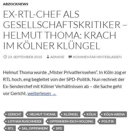
ABZOCKNEWS
EX-RTL-CHEF ALS
GESELLSCHAFTSKRITIKER –
HELMUT THOMA: KRACH
IM KÖLNER KLÜNGEL
23. SEPTEMBER 2010
ADMINE
KOMMENTAR HINTERLASSEN
Helmut Thoma wurde „Mister Privatfernsehen“. In Köln zog er
RTL hoch, eng begleitet von der SPD-Politik. Nun rechnet der
Ex-Senderchef mit Kölner Verhältnissen ab – die Sache geht
Ex-RTL-Chef als Gesellschaftskritiker – Helmut Tho
vor Gericht.
weiterlesen
→
GERICHT
HELMUT THOMA
KLÜNGEL
KÖLN
KÖLN-ARENA
LOTHAR RUSCHMEIER
OPPENHEIM-ESCH-HOLDING
POLITIK
RTL
SAL. OPPENHEIM
SPD