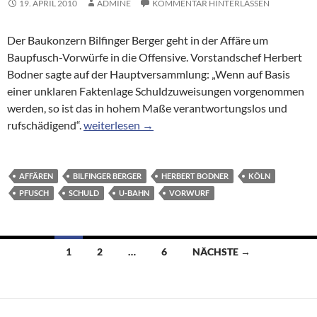
19. APRIL 2010
ADMINE
KOMMENTAR HINTERLASSEN
Der Baukonzern Bilfinger Berger geht in der Affäre um
Baupfusch-Vorwürfe in die Offensive. Vorstandschef Herbert
Bodner sagte auf der Hauptversammlung: „Wenn auf Basis
einer unklaren Faktenlage Schuldzuweisungen vorgenommen
werden, so ist das in hohem Maße verantwortungslos und
Bauriese Bilfinger Berger wehrt sich gegen Vorw
rufschädigend“.
weiterlesen
→
AFFÄREN
BILFINGER BERGER
HERBERT BODNER
KÖLN
PFUSCH
SCHULD
U-BAHN
VORWURF
Beitragsnavigation
1
2
…
6
NÄCHSTE →