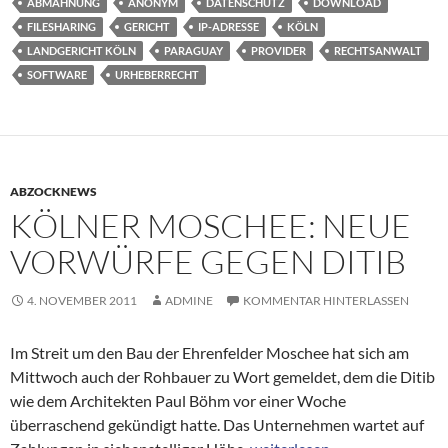
ABMAHNUNG
ANONYM
DATENSCHUTZ
DOWNLOAD
FILESHARING
GERICHT
IP-ADRESSE
KÖLN
LANDGERICHT KÖLN
PARAGUAY
PROVIDER
RECHTSANWALT
SOFTWARE
URHEBERRECHT
ABZOCKNEWS
KÖLNER MOSCHEE: NEUE
VORWÜRFE GEGEN DITIB
4. NOVEMBER 2011
ADMINE
KOMMENTAR HINTERLASSEN
Im Streit um den Bau der Ehrenfelder Moschee hat sich am
Mittwoch auch der Rohbauer zu Wort gemeldet, dem die Ditib
wie dem Architekten Paul Böhm vor einer Woche
überraschend gekündigt hatte. Das Unternehmen wartet auf
Kölner Moschee: Neue Vorwü