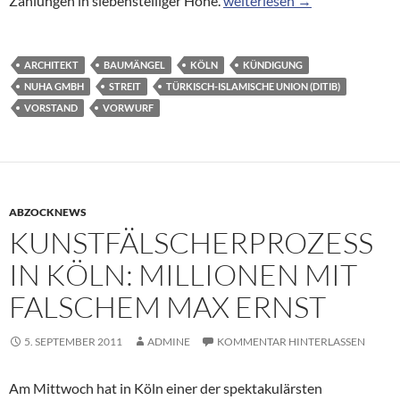
Zahlungen in siebenstelliger Höhe.
weiterlesen
→
ARCHITEKT
BAUMÄNGEL
KÖLN
KÜNDIGUNG
NUHA GMBH
STREIT
TÜRKISCH-ISLAMISCHE UNION (DITIB)
VORSTAND
VORWURF
ABZOCKNEWS
KUNSTFÄLSCHERPROZESS
IN KÖLN: MILLIONEN MIT
FALSCHEM MAX ERNST
5. SEPTEMBER 2011
ADMINE
KOMMENTAR HINTERLASSEN
Am Mittwoch hat in Köln einer der spektakulärsten