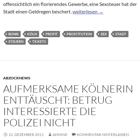
offensichtlich ein florierendes Gewerbe, eine Sexsteuer hat der
250 000 Euro durch Prostitutio
Stadt einen Geldregen beschert.
weiterlesen
→
BONN
KÖLN
PROFIT
PROSTITUTION
SEX
STADT
STEUERN
TICKETS
ABZOCKNEWS
AUFMERKSAME KÖLNERIN
ENTTÄUSCHT: BETRUG
INTERESSIERTE DIE
POLIZEI NICHT
12. DEZEMBER 2011
ADMINE
KOMMENTAR HINTERLASSEN