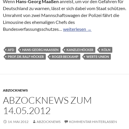
Wenn
Hans-Georg Maaßen
anreist, um vor den Gefahren für
Deutschland zu warnen, lässt er sich dabei vom Staat schützen.
Umrahmt von zwei Mannschaftswagen der Polizei fährt die
Limousine des ehemaligen Chefs des
Alles, was rechts ist: Wie nah s
Bundesverfassungsschutzes…
weiterlesen
→
AFD
HANS-GEORG MAASSEN
KANZLEI HÖCKER
KÖLN
PROF. DR. RALF HÖCKER
ROGER BECKAMP
WERTE-UNION
ABZOCKNEWS
ABZOCKNEWS ZUM
14.05.2012
14. MAI 2012
ABZOCKNEWS
KOMMENTAR HINTERLASSEN