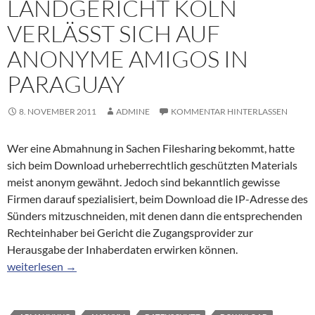
LANDGERICHT KÖLN
VERLÄSST SICH AUF
ANONYME AMIGOS IN
PARAGUAY
8. NOVEMBER 2011
ADMINE
KOMMENTAR HINTERLASSEN
Wer eine Abmahnung in Sachen Filesharing bekommt, hatte
sich beim Download urheberrechtlich geschützten Materials
meist anonym gewähnt. Jedoch sind bekanntlich gewisse
Firmen darauf spezialisiert, beim Download die IP-Adresse des
Sünders mitzuschneiden, mit denen dann die entsprechenden
Rechteinhaber bei Gericht die Zugangsprovider zur
Herausgabe der Inhaberdaten erwirken können.
Landgericht Köln verlässt sich auf anonyme Amigos in Paraguay
weiterlesen
→