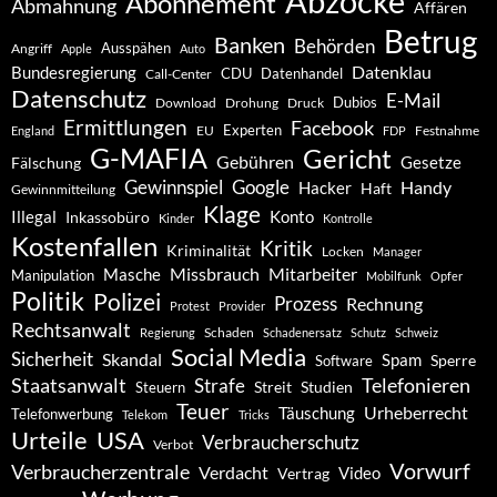
Abzocke
Abonnement
Abmahnung
Affären
Betrug
Banken
Behörden
Ausspähen
Angriff
Apple
Auto
Datenklau
Bundesregierung
CDU
Datenhandel
Call-Center
Datenschutz
E-Mail
Dubios
Drohung
Download
Druck
Ermittlungen
Facebook
Experten
EU
Festnahme
England
FDP
G-MAFIA
Gericht
Gebühren
Gesetze
Fälschung
Gewinnspiel
Google
Handy
Hacker
Haft
Gewinnmitteilung
Klage
Konto
Illegal
Inkassobüro
Kinder
Kontrolle
Kostenfallen
Kritik
Kriminalität
Locken
Manager
Missbrauch
Mitarbeiter
Masche
Manipulation
Mobilfunk
Opfer
Politik
Polizei
Prozess
Rechnung
Protest
Provider
Rechtsanwalt
Schaden
Regierung
Schadenersatz
Schutz
Schweiz
Social Media
Sicherheit
Skandal
Spam
Software
Sperre
Staatsanwalt
Telefonieren
Strafe
Studien
Steuern
Streit
Teuer
Urheberrecht
Täuschung
Telefonwerbung
Telekom
Tricks
Urteile
USA
Verbraucherschutz
Verbot
Vorwurf
Verbraucherzentrale
Verdacht
Video
Vertrag