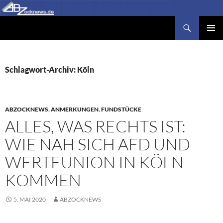
Zum
Inhalt
Suchen
Abzocknews.de
springen
PRIMÄR
MENÜ
Schlagwort-Archiv: Köln
ABZOCKNEWS
,
ANMERKUNGEN
,
FUNDSTÜCKE
ALLES, WAS RECHTS IST:
WIE NAH SICH AFD UND
WERTEUNION IN KÖLN
KOMMEN
5. MAI 2020
ABZOCKNEWS