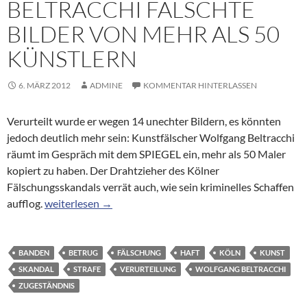
BELTRACCHI FÄLSCHTE
BILDER VON MEHR ALS 50
KÜNSTLERN
6. MÄRZ 2012
ADMINE
KOMMENTAR HINTERLASSEN
Verurteilt wurde er wegen 14 unechter Bildern, es könnten
jedoch deutlich mehr sein: Kunstfälscher Wolfgang Beltracchi
räumt im Gespräch mit dem SPIEGEL ein, mehr als 50 Maler
kopiert zu haben. Der Drahtzieher des Kölner
Fälschungsskandals verrät auch, wie sein kriminelles Schaffen
Kölner Kunstskandal: Beltracchi fälschte Bilder von meh
aufflog.
weiterlesen
→
BANDEN
BETRUG
FÄLSCHUNG
HAFT
KÖLN
KUNST
SKANDAL
STRAFE
VERURTEILUNG
WOLFGANG BELTRACCHI
ZUGESTÄNDNIS