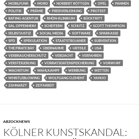
MOBILFUNK
MORD
NORBERT RÖTTGEN
OPEL
PANNEN
POLITIK
PRÄMIE
PREISVERLEIHUNG
PROTEST
RATING-AGENTUR
RHÖN-KLINIKUM
RÜCKTRITT
SAL. OPPENHEIM
SCHEITERN
SCHUTZ
SCOTT THOMPSON
SELBSTJUSTIZ
SOCIAL MEDIA
SOFTWARE
SPARKASSE
SPD
SPEKULATION
STAATSTROJANER
SUBVENTION
THE PIRATE BAY
ÜBERNAHME
URTEILE
USA
VERBRAUCHERSCHUTZ
VERDACHT
VERFAHREN
VERSTEIGERUNG
VORRATSDATENSPEICHERUNG
VORWURF
WACHSTUM
WAHLKAMPF
WERBUNG
WETTEN
WHISTLEBLOWING
WOLFGANG CLEMENT
YAHOO
ZAHNARZT
ZEITARBEIT
ABZOCKNEWS
KÖLNER KUNSTSKANDAL: