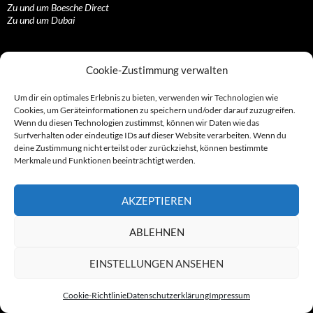
Zu und um Boesche Direct
Zu und um Dubai
Konstrukte rund um die Nutzlosbranche
Cookie-Zustimmung verwalten
1337-Crew
Um dir ein optimales Erlebnis zu bieten, verwenden wir Technologien wie
Alexander Hennig
Cookies, um Geräteinformationen zu speichern und/oder darauf zuzugreifen.
Christian Müller
Wenn du diesen Technologien zustimmst, können wir Daten wie das
Daniel Rosenke
Surfverhalten oder eindeutige IDs auf dieser Website verarbeiten. Wenn du
Die „Dialermafia“
deine Zustimmung nicht erteilst oder zurückziehst, können bestimmte
Die B2Bler
Merkmale und Funktionen beeinträchtigt werden.
Die Cybertainer
Die Hasimäuse
Die Isselburger
AKZEPTIEREN
Die jungen Römer
Frankfurter Kreisel
Gebrüder Schmidtlein
ABLEHNEN
Hamburger Ableger
Kalletaler-Dreieck
EINSTELLUNGEN ANSEHEN
Malaysischer-Ableger
Mega-Firmennetz
Münchener Ableger
Cookie-Richtlinie
Datenschutzerklärung
Impressum
Philipp Reisener