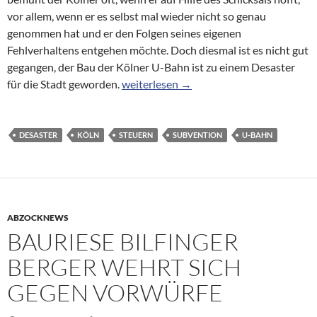
vor allem, wenn er es selbst mal wieder nicht so genau
genommen hat und er den Folgen seines eigenen
Fehlverhaltens entgehen möchte. Doch diesmal ist es nicht gut
gegangen, der Bau der Kölner U-Bahn ist zu einem Desaster
„Unterirdisch – Der Kölner U-Bahnbau“
für die Stadt geworden.
weiterlesen
→
DESASTER
KÖLN
STEUERN
SUBVENTION
U-BAHN
ABZOCKNEWS
BAURIESE BILFINGER
BERGER WEHRT SICH
GEGEN VORWÜRFE