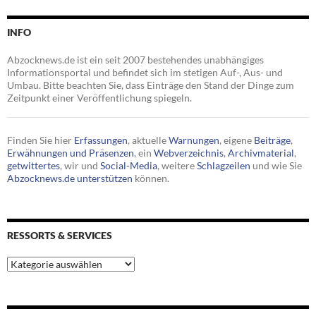
INFO
Abzocknews.de ist ein seit 2007 bestehendes unabhängiges
Informationsportal und befindet sich im stetigen Auf-, Aus- und
Umbau. Bitte beachten Sie, dass Einträge den Stand der Dinge zum
Zeitpunkt einer Veröffentlichung spiegeln.
Finden Sie hier
Erfassungen
, aktuelle
Warnungen
, eigene
Beiträge
,
Erwähnungen und Präsenzen
, ein
Webverzeichnis
,
Archivmaterial
,
getwittertes
, wir und
Social-Media
, weitere
Schlagzeilen
und wie Sie
Abzocknews.de unterstützen
können.
RESSORTS & SERVICES
Ressorts
&
Services