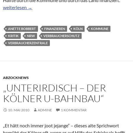
Hälfte durch die Kommune und durch das Land finanziert.
Köln ist Schlusslicht in Sachen Verbraucherschutz
weiterlesen
→
ANETTE BOBBERT
FINANZIEREN
KÖLN
KOMMUNE
KRITIK
NRW
VERBRAUCHERSCHUTZ
VERBRAUCHERZENTRALE
ABZOCKNEWS
„UNTERIRDISCH – DER
KÖLNER U-BAHNBAU“
10. MAI 2010
ADMINE
1 KOMMENTAR
„Et hätt noch immer joot jejange“ – dieses alte Sprichwort
bemüht der Kölner oft, wenn er auf Hilfe des Schicksals hofft,