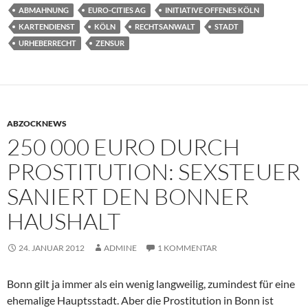
ABMAHNUNG
EURO-CITIES AG
INITIATIVE OFFENES KÖLN
KARTENDIENST
KÖLN
RECHTSANWALT
STADT
URHEBERRECHT
ZENSUR
ABZOCKNEWS
250 000 EURO DURCH
PROSTITUTION: SEXSTEUER
SANIERT DEN BONNER
HAUSHALT
24. JANUAR 2012
ADMINE
1 KOMMENTAR
Bonn gilt ja immer als ein wenig langweilig, zumindest für eine
ehemalige Hauptsstadt. Aber die Prostitution in Bonn ist