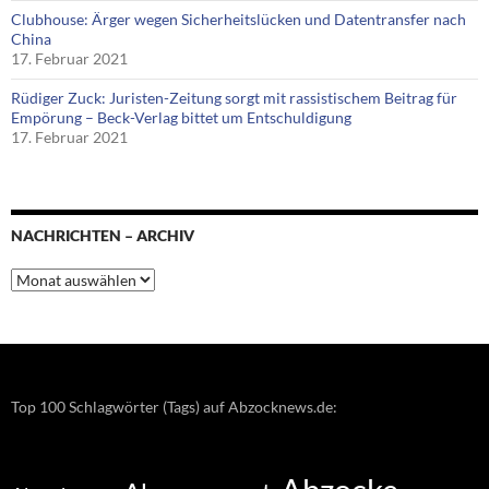
Clubhouse: Ärger wegen Sicherheitslücken und Datentransfer nach
China
17. Februar 2021
Rüdiger Zuck: Juristen-Zeitung sorgt mit rassistischem Beitrag für
Empörung – Beck-Verlag bittet um Entschuldigung
17. Februar 2021
NACHRICHTEN – ARCHIV
Nachrichten
–
Archiv
Top 100 Schlagwörter (Tags) auf Abzocknews.de: