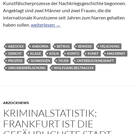
Kunstfälscherprozesse der Nachkriegsgeschichte begonnen.
Angeklagt sind zwei Männer und zwei Frauen, die die
internationale Kunstszene seit Jahren zum Narren gehalten
Kunstfälscherprozess in Köln: Millionen mit fals
haben sollen.
weiterlesen
→
ABZOCKE
ANDORRA
BETRUG
BEWEISE
FÄLSCHUNG
GERICHT
KLAGE
KÖLN
KONTO
KUNST
MAX ERNST
PROZESS
SCHWEIGEN
TEUER
UNTERSUCHUNGSHAFT
URKUNDENFÄLSCHUNG
WOLFGANG BELTRACCHI
ABZOCKNEWS
KRIMINALSTATISTIK:
FRANKFURT IST DIE