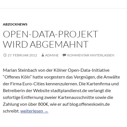
ABZOCKNEWS
OPEN-DATA-PROJEKT
WIRD ABGEMAHNT
27. FEBRUAR 2012
ADMINE
KOMMENTAR HINTERLASSEN
Marian Steinbach von der Kölner Open-Data-Initiative
“Offenes Köln” hatte vorgestern das Vergnügen, die Anwälte
der Firma Euro-Cities kennenzulernen. Die Kartenfirma und
Betreiberin der Website stadtplandienst.de verlangt die
sofortige Entfernung zweier Kartenausschnitte sowie die
Zahlung von über 800€, wie er auf blog.offeneskoeln.de
Open-Data-Projekt wird abgemahnt
schreibt.
weiterlesen
→