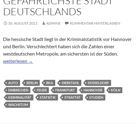
GEFÄHRLICHSTE STADT
DEUTSCHLANDS
30. AUGUST 2011
ADMINE
KOMMENTAR HINTERLASSEN
Die hessische Stadt liegt in der Kriminalstatistik vor Hannover
und Berlin. Verschlechtert haben sich die Zahlen einer
westdeutschen Metropole, am sichersten ist der Süden.
Kriminalstatistik: Frankfurt ist die gefährlichste Stadt Deutschl
weiterlesen
→
AUTO
BERLIN
BKA
DIEBSTAHL
DÜSSELDORF
EINBRECHEN
FEUER
FRANKFURT
HANNOVER
KÖLN
KRIMINALITÄT
STATISTIK
STRAFTAT
STUDIEN
WACHSTUM