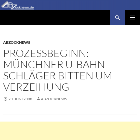
Zum
Inhalt
Suchen
Abzocknews.de
springen
PRIMÄR
MENÜ
ABZOCKNEWS
PROZESSBEGINN:
MÜNCHNER U-BAHN-
SCHLÄGER BITTEN UM
VERZEIHUNG
23. JUNI 2008
ABZOCKNEWS