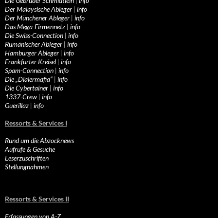
Die Gebrüder Schmidtlein
|
info
Der Malaysische Ableger
|
info
Der Münchener Ableger
|
info
Das Mega-Firmennetz
|
info
Die Swiss-Connection
|
info
Rumänischer Ableger
|
info
Hamburger Ableger
|
info
Frankfurter Kreisel
|
info
Spam-Connection
|
info
Die „Dialermafia“
|
info
Die Cybertainer
|
info
1337-Crew
|
info
Guerillaz
|
info
Ressorts & Services I
Rund um die Abzocknews
Aufrufe & Gesuche
Leserzuschriften
Stellungnahmen
Ressorts & Services II
Erfassungen von A-Z