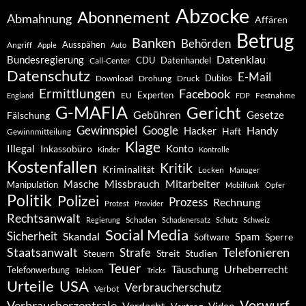
Abzocke
Abonnement
Abmahnung
Affären
Betrug
Banken
Behörden
Ausspähen
Angriff
Apple
Auto
Datenklau
Bundesregierung
CDU
Datenhandel
Call-Center
Datenschutz
E-Mail
Dubios
Drohung
Download
Druck
Ermittlungen
Facebook
Experten
EU
Festnahme
England
FDP
G-MAFIA
Gericht
Gebühren
Gesetze
Fälschung
Gewinnspiel
Google
Handy
Hacker
Haft
Gewinnmitteilung
Klage
Konto
Illegal
Inkassobüro
Kinder
Kontrolle
Kostenfallen
Kritik
Kriminalität
Locken
Manager
Missbrauch
Mitarbeiter
Masche
Manipulation
Mobilfunk
Opfer
Politik
Polizei
Prozess
Rechnung
Protest
Provider
Rechtsanwalt
Schaden
Regierung
Schadenersatz
Schutz
Schweiz
Social Media
Sicherheit
Skandal
Spam
Software
Sperre
Staatsanwalt
Telefonieren
Strafe
Studien
Steuern
Streit
Teuer
Urheberrecht
Täuschung
Telefonwerbung
Telekom
Tricks
Urteile
USA
Verbraucherschutz
Verbot
Vorwurf
Verbraucherzentrale
Verdacht