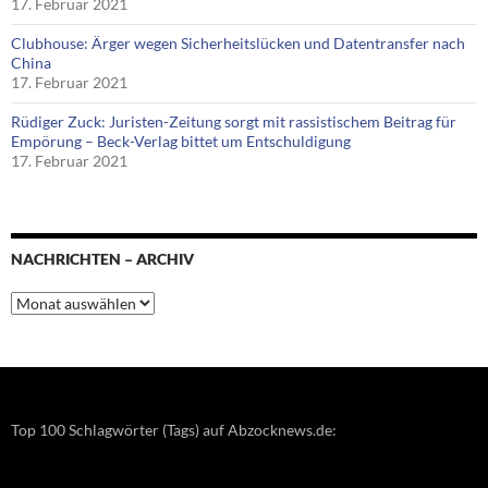
17. Februar 2021
Clubhouse: Ärger wegen Sicherheitslücken und Datentransfer nach
China
17. Februar 2021
Rüdiger Zuck: Juristen-Zeitung sorgt mit rassistischem Beitrag für
Empörung – Beck-Verlag bittet um Entschuldigung
17. Februar 2021
NACHRICHTEN – ARCHIV
Nachrichten
–
Archiv
Top 100 Schlagwörter (Tags) auf Abzocknews.de: