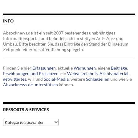
INFO
Abzocknews.de ist ein seit 2007 bestehendes unabhängiges
Informationsportal und befindet sich im stetigen Auf-, Aus- und
Umbau. Bitte beachten Sie, dass Einträge den Stand der Dinge zum
Zeitpunkt einer Veröffentlichung spiegeln.
Finden Sie hier
Erfassungen
, aktuelle
Warnungen
, eigene
Beiträge
,
Erwähnungen und Präsenzen
, ein
Webverzeichnis
,
Archivmaterial
,
getwittertes
, wir und
Social-Media
, weitere
Schlagzeilen
und wie Sie
Abzocknews.de unterstützen
können.
RESSORTS & SERVICES
Ressorts
&
Services