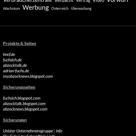
Video
Vertrag
Werbung
Wachstum
Österreich
Überwachung
Projekte & Seiten
bncf.de
fuchsich.de
abzocktalk.de
adrian-fuchs.de
myabzocknews.blogspot.com
Sicherungsseiten
fuchsich.blogspot.com
abzocktalk.blogspot.com
abzocknews.blogspot.com
Sicherungen
Unister-Unternehmensgruppe
|
info