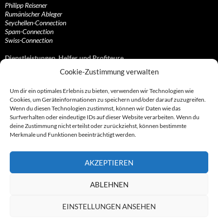
Philipp Reisener
Rumänischer Ableger
Seychellen-Connection
Spam-Connection
Swiss-Connection
Dienstleistungen, Helfer und Profiteure
Cookie-Zustimmung verwalten
Anonymisierungsdienste, VPN- und Web-Proxy…
Anwaltliche Vertretungen, Kanzleien und Juristen
Um dir ein optimales Erlebnis zu bieten, verwenden wir Technologien wie
Bezahlsysteme, Finanzdienstleister und…
Cookies, um Geräteinformationen zu speichern und/oder darauf zuzugreifen.
Bürodienstleister, Firmengründer- und/oder…
Wenn du diesen Technologien zustimmst, können wir Daten wie das
Datenhändler, Adressbroker und zielgerichtetes…
Surfverhalten oder eindeutige IDs auf dieser Website verarbeiten. Wenn du
Hosting, Routing, Provider, Domain-, Web- und…
deine Zustimmung nicht erteilst oder zurückziehst, können bestimmte
Inkasso, Forderungsmanagement und eintreibende…
Merkmale und Funktionen beeinträchtigt werden.
Spieleanbieter, Online- und Browsergames
Onlinecasinos, Glücksspiele, Poker, Roulette & Co.
Partnerprogramme, Vertriebskanäle- und…
AKZEPTIEREN
Telekommunikationsdienstleister, Internet…
Vereine, Verbände, Vereinigungen und Lobbyisten
Web-Rotlichtbezirk, Erotik- und XXX-Anbieter
ABLEHNEN
Sonstige Dienstleister, Profiteure und Kooperationen
EINSTELLUNGEN ANSEHEN