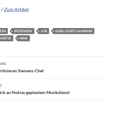
 /
Zum Artikel
TEN
INTERVIEW
JOB
KARL-JOSEF LAUMANN
KRITIK
NRW
avigation
RAG
ritisieren Siemens-Chef
G
sich an Nokias geplantem Musikdienst