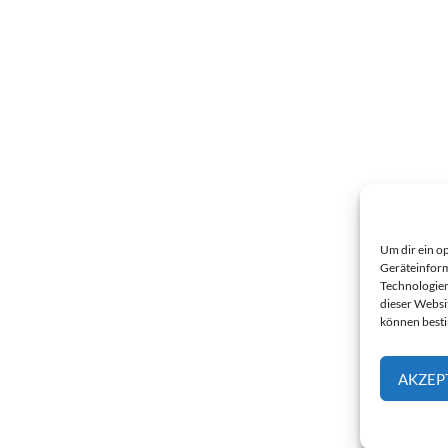
Um dir ein o
Geräteinform
Technologien
dieser Websi
können best
AKZEP