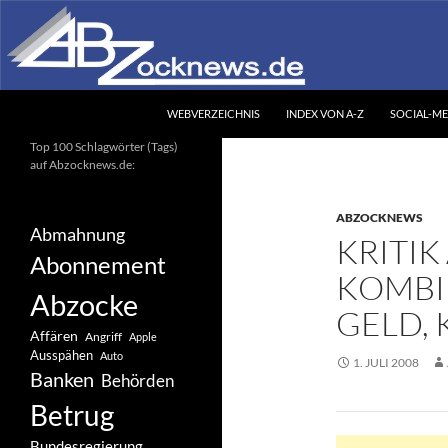
Zum
Inhalt
springen
Suchen
Abzocknews.de
WEBVERZEICHNIS
INDEX VON A-Z
SOCIAL-ME
Ihr unabhängiges
Top 100 Schlagwörter (Tags)
Informationsportal
auf Abzocknews.de:
ABZOCKNEWS
Abmahnung
KRITIK
Abonnement
KOMBI
Abzocke
GELD, 
Affären
Angriff
Apple
Ausspähen
Auto
1. JULI 2008
Banken
Behörden
Betrug
Bundesregierung