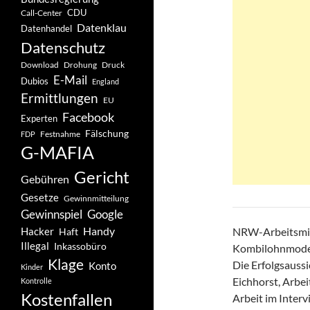
CDU
Call-Center
Datenklau
Datenhandel
Datenschutz
Drohung
Download
Druck
E-Mail
Dubios
England
Ermittlungen
EU
Facebook
Experten
Fälschung
Festnahme
FDP
G-MAFIA
Gericht
Gebühren
Gesetze
Gewinnmitteilung
Gewinnspiel
Google
Handy
Hacker
NRW-Arbeitsmini
Haft
Illegal
Inkassobüro
Kombilohnmodell
Klage
Die Erfolgsaussi
Konto
Kinder
Eichhorst, Arbe
Kontrolle
Kostenfallen
Arbeit im Interv