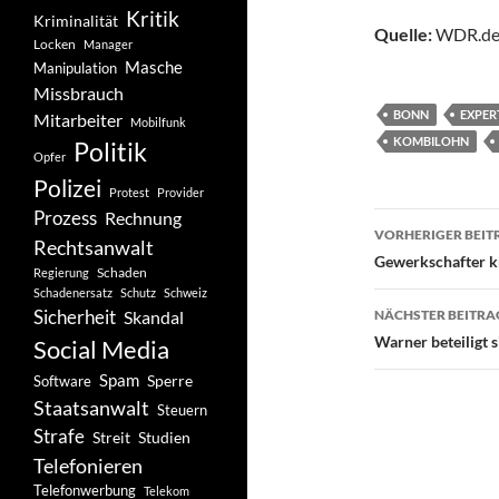
Kritik
Kriminalität
Quelle:
WDR.de
Locken
Manager
Masche
Manipulation
Missbrauch
BONN
EXPER
Mitarbeiter
Mobilfunk
KOMBILOHN
Politik
Opfer
Polizei
Protest
Provider
Prozess
Rechnung
Beitragsn
VORHERIGER BEIT
Rechtsanwalt
Gewerkschafter k
Schaden
Regierung
Schadenersatz
Schutz
Schweiz
Sicherheit
Skandal
NÄCHSTER BEITRA
Warner beteiligt 
Social Media
Spam
Software
Sperre
Staatsanwalt
Steuern
Strafe
Studien
Streit
Telefonieren
Telefonwerbung
Telekom