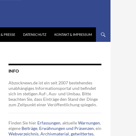
 & PRESSE
DATENSCHUTZ
KONTAKT & IMPRESSUM
INFO
Abzocknews.de ist ein seit 2007 bestehendes
unabhängiges Informationsportal und befindet
sich im stetigen Auf-, Aus- und Umbau. Bitte
beachten Sie, dass Einträge den Stand der Dinge
zum Zeitpunkt einer Veröffentlichung spiegeln.
Finden Sie hier
Erfassungen
, aktuelle
Warnungen
,
eigene
Beiträge
,
Erwähnungen und Präsenzen
, ein
Webverzeichnis
,
Archivmaterial
,
getwittertes
,