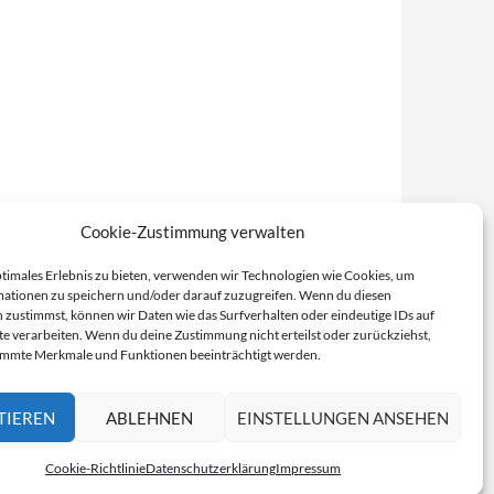
Cookie-Zustimmung verwalten
ptimales Erlebnis zu bieten, verwenden wir Technologien wie Cookies, um
ationen zu speichern und/oder darauf zuzugreifen. Wenn du diesen
 zustimmst, können wir Daten wie das Surfverhalten oder eindeutige IDs auf
te verarbeiten. Wenn du deine Zustimmung nicht erteilst oder zurückziehst,
immte Merkmale und Funktionen beeinträchtigt werden.
TIEREN
ABLEHNEN
EINSTELLUNGEN ANSEHEN
Cookie-Richtlinie
Datenschutzerklärung
Impressum