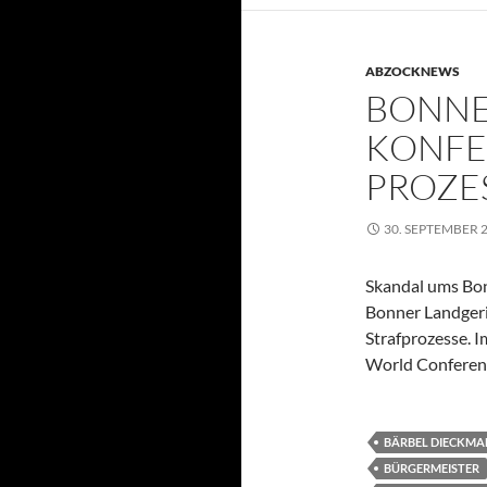
ABZOCKNEWS
BONN
KONFE
PROZE
30. SEPTEMBER 
Skandal ums Bo
Bonner Landgeri
Strafprozesse. I
World Conferen
BÄRBEL DIECKM
BÜRGERMEISTER