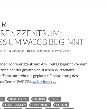
ER
RENZZENTRUM:
SS UM WCCB BEGINNT
2011
ADMINE
KOMMENTAR HINTERLASSEN
nner Konferenzzentrum: Am Freitag beginnt vor dem
cht einer der größten deutschen Wirtschafts-
m Zentrum steht die geplatzte Finanzierung des
Bonner Konferenzzentrum: Prozess um WCCB
ce Center (WCCB).
weiterlesen
→
ANN
BESTECHUNG
BETRUG
BONN
ERMITTLUNGEN
FINANZIEREN
GERICHT