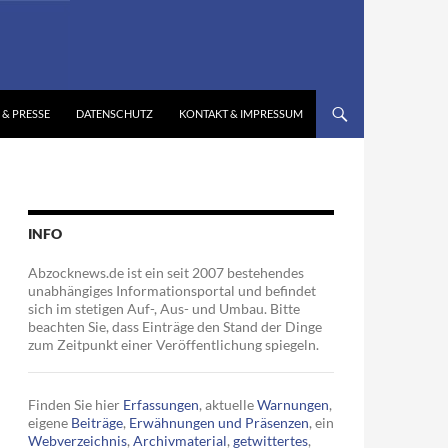
 & PRESSE
DATENSCHUTZ
KONTAKT & IMPRESSUM
INFO
Abzocknews.de ist ein seit 2007 bestehendes
unabhängiges Informationsportal und befindet
sich im stetigen Auf-, Aus- und Umbau. Bitte
beachten Sie, dass Einträge den Stand der Dinge
zum Zeitpunkt einer Veröffentlichung spiegeln.
Finden Sie hier
Erfassungen
, aktuelle
Warnungen
,
eigene
Beiträge
,
Erwähnungen und Präsenzen
, ein
Webverzeichnis
,
Archivmaterial
,
getwittertes
,