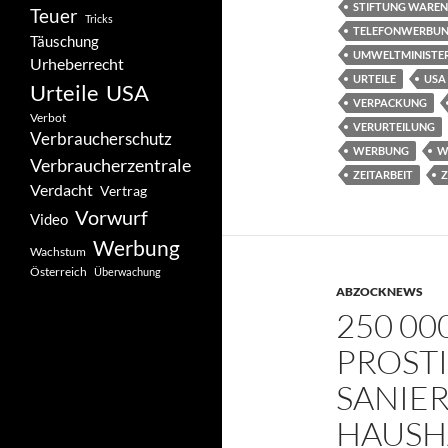
STIFTUNG WAREN
Teuer
Tricks
TELEFONWERBU
Täuschung
UMWELTMINISTE
Urheberrecht
URTEILE
USA
Urteile
USA
VERPACKUNG
Verbot
VERURTEILUNG
Verbraucherschutz
WERBUNG
W
Verbraucherzentrale
ZEITARBEIT
Z
Verdacht
Vertrag
Vorwurf
Video
Werbung
Wachstum
Österreich
Überwachung
ABZOCKNEWS
250 0
PROSTI
SANIE
HAUSH