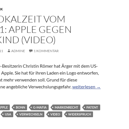
EK
OKALZEIT VOM
11: APPLE GEGEN
IND (VIDEO)
11
ADMINE
1 KOMMENTAR
-Besitzerin Christin Römer hat Ärger mit dem US-
pple. Sie hat für ihren Laden ein Logo entworfen,
ht mehr verwenden soll. Grund für diese
WDR Lokalzeit vom 21.10.11:
ine angebliche Verwechslungsgefahr.
weiterlesen
→
PPLE
BONN
G-MAFIA
MARKENRECHT
PATENT
USA
VERWECHSELN
VIDEO
WIDERSPRUCH