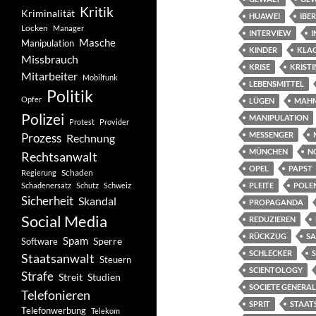
Kritik
Kriminalität
HUAWEI
IBE
Locken
Manager
INTERVIEW
I
Masche
Manipulation
KINDER
KLA
Missbrauch
KRISE
KRIST
Mitarbeiter
Mobilfunk
LEBENSMITTEL
Politik
Opfer
LÜGEN
MAHM
Polizei
MANIPULATION
Protest
Provider
MESSENGER
Prozess
Rechnung
MÜNCHEN
N
Rechtsanwalt
OPEL
PAPST
Schaden
Regierung
Schadenersatz
Schutz
Schweiz
PLEITE
POLE
Sicherheit
Skandal
PROPAGANDA
Social Media
REDUZIEREN
RÜCKZUG
SA
Spam
Software
Sperre
SCHLECKER
Staatsanwalt
Steuern
SCIENTOLOGY
Strafe
Studien
Streit
SOCIETE GENERAL
Telefonieren
SPRIT
STAAT
Telefonwerbung
Telekom