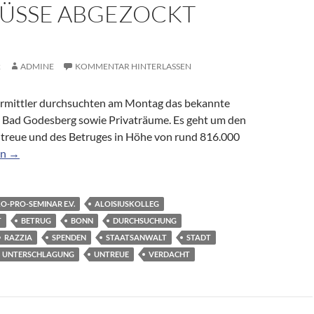
ÜSSE ABGEZOCKT
2
ADMINE
KOMMENTAR HINTERLASSEN
Ermittler durchsuchten am Montag das bekannte
in Bad Godesberg sowie Privaträume. Es geht um den
treue und des Betruges in Höhe von rund 816.000
Ako: Ex-Chef des „Pro-Seminars“ soll Stadt-Zuschüsse abgezockt
en
→
O-PRO-SEMINAR E.V.
ALOISIUSKOLLEG
T
BETRUG
BONN
DURCHSUCHUNG
RAZZIA
SPENDEN
STAATSANWALT
STADT
UNTERSCHLAGUNG
UNTREUE
VERDACHT