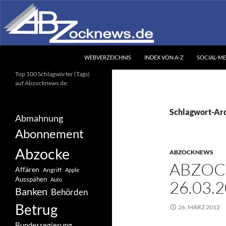
Zum
Inhalt
springen
Suchen
Abzocknews.de
WEBVERZEICHNIS
INDEX VON A-Z
SOCIAL-ME
Ihr unabhängiges
Top 100 Schlagwörter (Tags)
Informationsportal
auf Abzocknews.de:
Schlagwort-Arc
Abmahnung
Abonnement
Abzocke
ABZOCKNEWS
ABZOC
Affären
Angriff
Apple
Ausspähen
Auto
26.03.
Banken
Behörden
Betrug
26. MÄRZ 2012
Bundesregierung