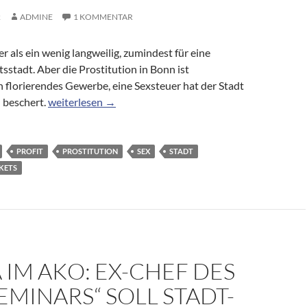
2
ADMINE
1 KOMMENTAR
er als ein wenig langweilig, zumindest für eine
stadt. Aber die Prostitution in Bonn ist
in florierendes Gewerbe, eine Sexsteuer hat der Stadt
250 000 Euro durch Prostitution: Sexsteuer saniert de
 beschert.
weiterlesen
→
PROFIT
PROSTITUTION
SEX
STADT
KETS
 IM AKO: EX-CHEF DES
EMINARS“ SOLL STADT-