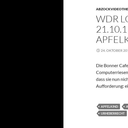
ABZOCKVIDEOTH
WDR L
21.10.
APFELK
24. OKTOBER 20
Die Bonner Cafe
Computerriesen A
dass sie nun nic
Aufforderung: e
APFELKIND
A
URHEBERRECHT