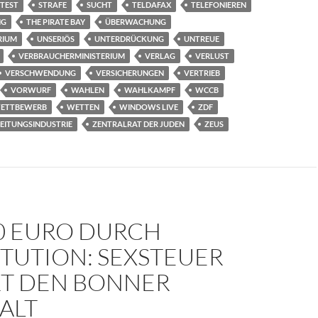
TEST
STRAFE
SUCHT
TELDAFAX
TELEFONIEREN
NG
THE PIRATE BAY
ÜBERWACHUNG
RIUM
UNSERIÖS
UNTERDRÜCKUNG
UNTREUE
VERBRAUCHERMINISTERIUM
VERLAG
VERLUST
VERSCHWENDUNG
VERSICHERUNGEN
VERTRIEB
VORWURF
WAHLEN
WAHLKAMPF
WCCB
ETTBEWERB
WETTEN
WINDOWS LIVE
ZDF
EITUNGSINDUSTRIE
ZENTRALRAT DER JUDEN
ZEUS
00 EURO DURCH
TUTION: SEXSTEUER
RT DEN BONNER
ALT