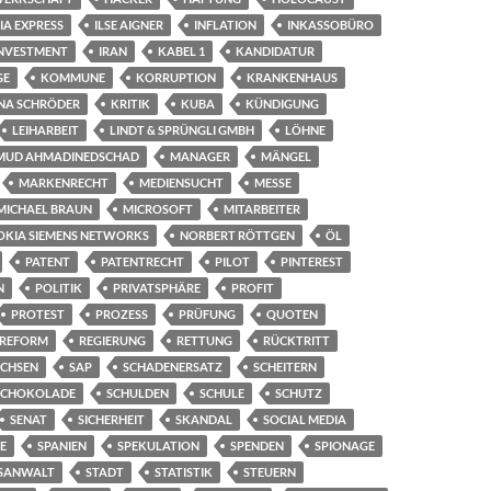
RIA EXPRESS
ILSE AIGNER
INFLATION
INKASSOBÜRO
NVESTMENT
IRAN
KABEL 1
KANDIDATUR
GE
KOMMUNE
KORRUPTION
KRANKENHAUS
INA SCHRÖDER
KRITIK
KUBA
KÜNDIGUNG
LEIHARBEIT
LINDT & SPRÜNGLI GMBH
LÖHNE
UD AHMADINEDSCHAD
MANAGER
MÄNGEL
MARKENRECHT
MEDIENSUCHT
MESSE
MICHAEL BRAUN
MICROSOFT
MITARBEITER
OKIA SIEMENS NETWORKS
NORBERT RÖTTGEN
ÖL
PATENT
PATENTRECHT
PILOT
PINTEREST
N
POLITIK
PRIVATSPHÄRE
PROFIT
PROTEST
PROZESS
PRÜFUNG
QUOTEN
REFORM
REGIERUNG
RETTUNG
RÜCKTRITT
CHSEN
SAP
SCHADENERSATZ
SCHEITERN
SCHOKOLADE
SCHULDEN
SCHULE
SCHUTZ
SENAT
SICHERHEIT
SKANDAL
SOCIAL MEDIA
E
SPANIEN
SPEKULATION
SPENDEN
SPIONAGE
SANWALT
STADT
STATISTIK
STEUERN