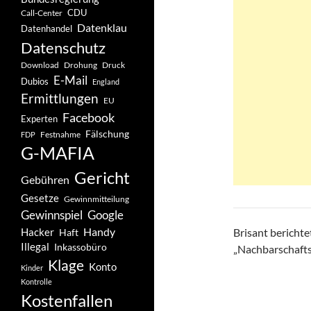
CDU
Call-Center
Datenklau
Datenhandel
Datenschutz
Drohung
Download
Druck
E-Mail
Dubios
England
Ermittlungen
EU
Facebook
Experten
Fälschung
Festnahme
FDP
G-MAFIA
Gericht
Gebühren
Gesetze
Gewinnmitteilung
Gewinnspiel
Google
Handy
Hacker
Brisant berichte
Haft
Illegal
Inkassobüro
„Nachbarschafts
Klage
Konto
Kinder
Kontrolle
Kostenfallen