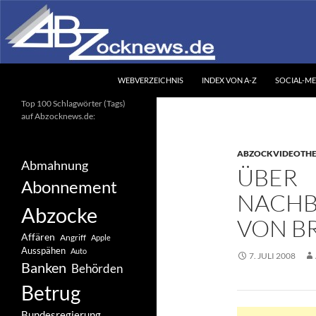
Zum
Inhalt
springen
Suchen
Abzocknews.de
WEBVERZEICHNIS
INDEX VON A-Z
SOCIAL-ME
Ihr unabhängiges
Top 100 Schlagwörter (Tags)
Informationsportal
auf Abzocknews.de:
ABZOCKVIDEOTH
Abmahnung
ÜBER
Abonnement
NACHB
Abzocke
VON BR
Affären
Angriff
Apple
Ausspähen
Auto
7. JULI 2008
Banken
Behörden
Betrug
Bundesregierung