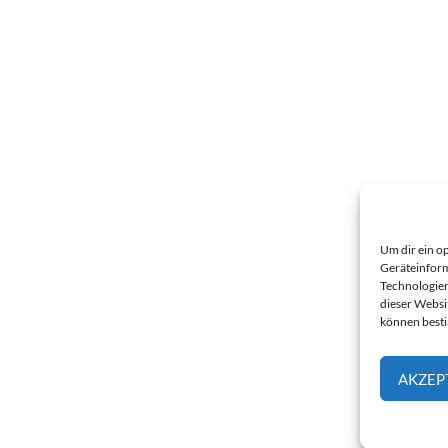
Um dir ein o
Geräteinform
Technologien
dieser Websi
können best
AKZEP