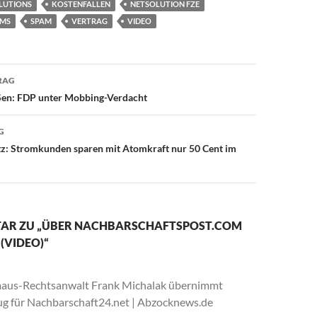
OLUTIONS
KOSTENFALLEN
NETSOLUTION FZE
SMS
SPAM
VERTRAG
VIDEO
avigation
RAG
Sen: FDP unter Mobbing-Verdacht
G
z: Stromkunden sparen mit Atomkraft nur 50 Cent im
AR ZU „ÜBER NACHBARSCHAFTSPOST.COM
(VIDEO)“
aus-Rechtsanwalt Frank Michalak übernimmt
g für Nachbarschaft24.net | Abzocknews.de