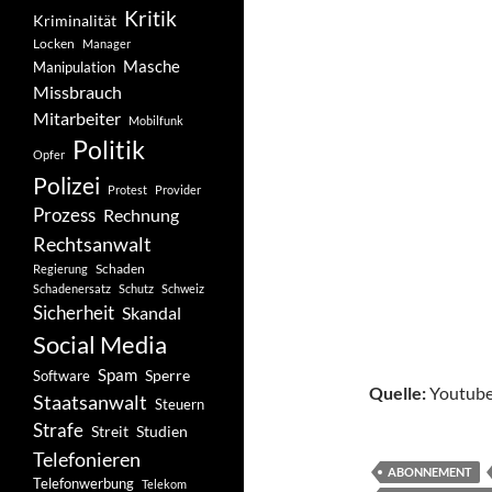
Kritik
Kriminalität
Locken
Manager
Masche
Manipulation
Missbrauch
Mitarbeiter
Mobilfunk
Politik
Opfer
Polizei
Protest
Provider
Prozess
Rechnung
Rechtsanwalt
Schaden
Regierung
Schadenersatz
Schutz
Schweiz
Sicherheit
Skandal
Social Media
Spam
Software
Sperre
Quelle:
Youtube
Staatsanwalt
Steuern
Strafe
Studien
Streit
Telefonieren
ABONNEMENT
Telefonwerbung
Telekom