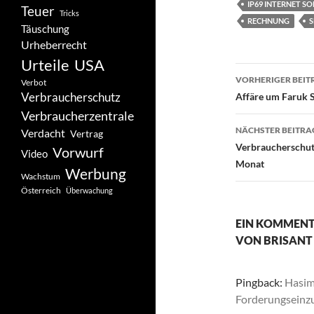
IP69 INTERNET S
Teuer
Tricks
RECHNUNG
Täuschung
Urheberrecht
Urteile
USA
Beitragsn
VORHERIGER BEIT
Verbot
Verbraucherschutz
Affäre um Faruk 
Verbraucherzentrale
NÄCHSTER BEITRA
Verdacht
Vertrag
Verbraucherschut
Vorwurf
Video
Monat
Werbung
Wachstum
Österreich
Überwachung
EIN KOMMENT
VON BRISANT 
Pingback:
Hasim
Forderungseinzu