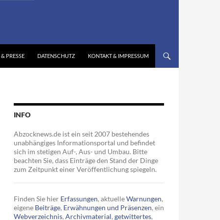
 & PRESSE
DATENSCHUTZ
KONTAKT & IMPRESSUM
INFO
Abzocknews.de ist ein seit 2007 bestehendes
unabhängiges Informationsportal und befindet
sich im stetigen Auf-, Aus- und Umbau. Bitte
beachten Sie, dass Einträge den Stand der Dinge
zum Zeitpunkt einer Veröffentlichung spiegeln.
Finden Sie hier
Erfassungen
, aktuelle
Warnungen
,
eigene
Beiträge
,
Erwähnungen und Präsenzen
, ein
Webverzeichnis
,
Archivmaterial
,
getwittertes
,