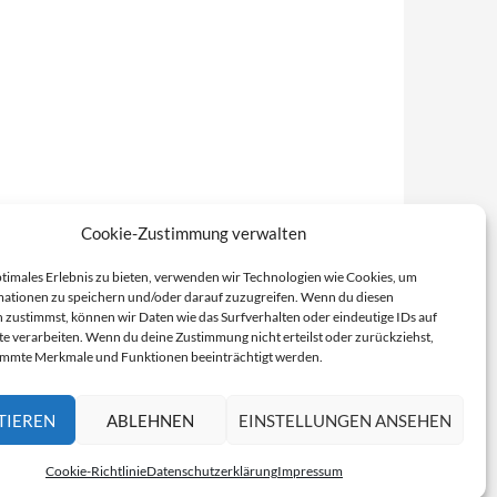
Cookie-Zustimmung verwalten
ptimales Erlebnis zu bieten, verwenden wir Technologien wie Cookies, um
ationen zu speichern und/oder darauf zuzugreifen. Wenn du diesen
 zustimmst, können wir Daten wie das Surfverhalten oder eindeutige IDs auf
te verarbeiten. Wenn du deine Zustimmung nicht erteilst oder zurückziehst,
immte Merkmale und Funktionen beeinträchtigt werden.
TIEREN
ABLEHNEN
EINSTELLUNGEN ANSEHEN
Cookie-Richtlinie
Datenschutzerklärung
Impressum