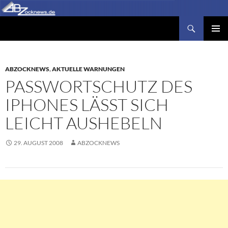
Zum
Inhalt
Suchen
Abzocknews.de
springen
PRIMÄR
MENÜ
ABZOCKNEWS
,
AKTUELLE WARNUNGEN
PASSWORTSCHUTZ DES
IPHONES LÄSST SICH
LEICHT AUSHEBELN
29. AUGUST 2008
ABZOCKNEWS