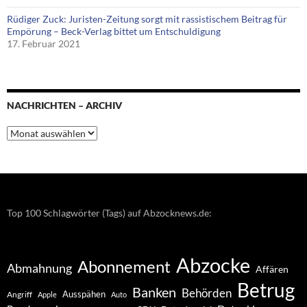
Rüdiger Zuck: Juristen-Zeitung sorgt mit rassistischem Beitrag für
Empörung – Beck-Verlag bittet um Entschuldigung
17. Februar 2021
NACHRICHTEN – ARCHIV
Nachrichten
–
Archiv
Top 100 Schlagwörter (Tags) auf Abzocknews.de:
Abzocke
Abonnement
Abmahnung
Affären
Betrug
Banken
Behörden
Ausspähen
Angriff
Apple
Auto