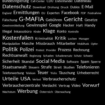
Datenklau
Bundesregierung
CDU
Datenhandel
Call-Center
Datenschutz
E-Mail
Dubios
Drohung
Download
Druck
Ermittlungen
Facebook
Experten
EU
Festnahme
England
FDP
G-MAFIA
Gericht
Gebühren
Gesetze
Fälschung
Gewinnspiel
Google
Handy
Hacker
Haft
Gewinnmitteilung
Klage
Konto
Illegal
Inkassobüro
Kinder
Kontrolle
Kostenfallen
Kritik
Kriminalität
Locken
Manager
Missbrauch
Mitarbeiter
Masche
Manipulation
Mobilfunk
Opfer
Politik
Polizei
Prozess
Rechnung
Protest
Provider
Rechtsanwalt
Schaden
Regierung
Schadenersatz
Schutz
Schweiz
Social Media
Sicherheit
Skandal
Spam
Software
Sperre
Staatsanwalt
Telefonieren
Strafe
Studien
Steuern
Streit
Teuer
Urheberrecht
Täuschung
Telefonwerbung
Telekom
Tricks
Urteile
USA
Verbraucherschutz
Verbot
Vorwurf
Verbraucherzentrale
Verdacht
Video
Vertrag
Werbung
Wachstum
Österreich
Überwachung