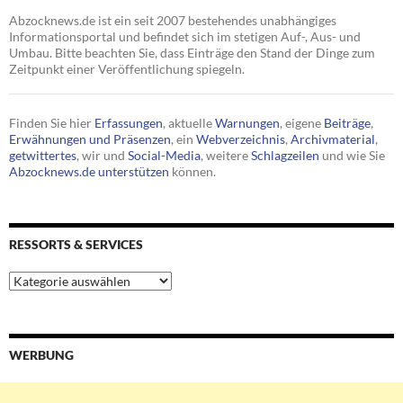
Abzocknews.de ist ein seit 2007 bestehendes unabhängiges
Informationsportal und befindet sich im stetigen Auf-, Aus- und
Umbau. Bitte beachten Sie, dass Einträge den Stand der Dinge zum
Zeitpunkt einer Veröffentlichung spiegeln.
Finden Sie hier
Erfassungen
, aktuelle
Warnungen
, eigene
Beiträge
,
Erwähnungen und Präsenzen
, ein
Webverzeichnis
,
Archivmaterial
,
getwittertes
, wir und
Social-Media
, weitere
Schlagzeilen
und wie Sie
Abzocknews.de unterstützen
können.
RESSORTS & SERVICES
Ressorts
&
Services
WERBUNG