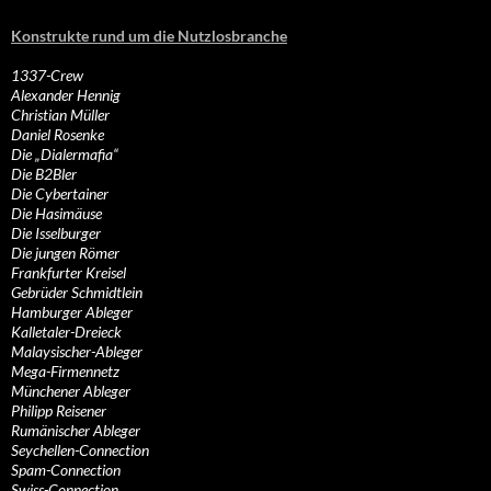
Konstrukte rund um die Nutzlosbranche
1337-Crew
Alexander Hennig
Christian Müller
Daniel Rosenke
Die „Dialermafia“
Die B2Bler
Die Cybertainer
Die Hasimäuse
Die Isselburger
Die jungen Römer
Frankfurter Kreisel
Gebrüder Schmidtlein
Hamburger Ableger
Kalletaler-Dreieck
Malaysischer-Ableger
Mega-Firmennetz
Münchener Ableger
Philipp Reisener
Rumänischer Ableger
Seychellen-Connection
Spam-Connection
Swiss-Connection