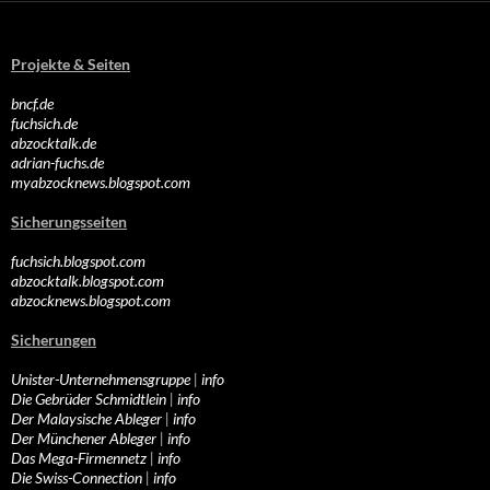
Projekte & Seiten
bncf.de
fuchsich.de
abzocktalk.de
adrian-fuchs.de
myabzocknews.blogspot.com
Sicherungsseiten
fuchsich.blogspot.com
abzocktalk.blogspot.com
abzocknews.blogspot.com
Sicherungen
Unister-Unternehmensgruppe
|
info
Die Gebrüder Schmidtlein
|
info
Der Malaysische Ableger
|
info
Der Münchener Ableger
|
info
Das Mega-Firmennetz
|
info
Die Swiss-Connection
|
info