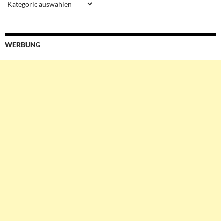
Ressorts
&
Services
WERBUNG