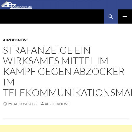
Zum
Inhalt
Suchen
Abzocknews.de
springen
PRIMÄR
MENÜ
ABZOCKNEWS
STRAFANZEIGE EIN
WIRKSAMES MITTEL IM
KAMPF GEGEN ABZOCKER
IM
TELEKOMMUNIKATIONSMA
29. AUGUST 2008
ABZOCKNEWS