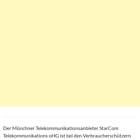
Der Münchner Telekommunikationsanbieter StarCom
Telekommunikations oHG ist bei den Verbraucherschützern