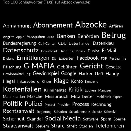
Top 100 Schlagwörter (Tags) auf Abzocknews.de:
Abzocke
Abonnement
Abmahnung
Affären
Betrug
Banken
Behörden
Ausspähen
Angriff
Apple
Auto
Datenklau
Bundesregierung
CDU
Datenhandel
Call-Center
Datenschutz
E-Mail
Dubios
Drohung
Download
Druck
Ermittlungen
Facebook
Experten
EU
Festnahme
England
FDP
G-MAFIA
Gericht
Gebühren
Gesetze
Fälschung
Gewinnspiel
Google
Handy
Hacker
Haft
Gewinnmitteilung
Klage
Konto
Illegal
Inkassobüro
Kinder
Kontrolle
Kostenfallen
Kritik
Kriminalität
Locken
Manager
Missbrauch
Mitarbeiter
Masche
Manipulation
Mobilfunk
Opfer
Politik
Polizei
Prozess
Rechnung
Protest
Provider
Rechtsanwalt
Schaden
Regierung
Schadenersatz
Schutz
Schweiz
Social Media
Sicherheit
Skandal
Spam
Software
Sperre
Staatsanwalt
Telefonieren
Strafe
Studien
Steuern
Streit