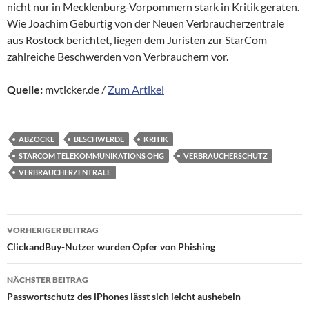
nicht nur in Mecklenburg-Vorpommern stark in Kritik geraten.
Wie Joachim Geburtig von der Neuen Verbraucherzentrale
aus Rostock berichtet, liegen dem Juristen zur StarCom
zahlreiche Beschwerden von Verbrauchern vor.
Quelle:
mvticker.de /
Zum Artikel
ABZOCKE
BESCHWERDE
KRITIK
STARCOM TELEKOMMUNIKATIONS OHG
VERBRAUCHERSCHUTZ
VERBRAUCHERZENTRALE
Beitragsnavigation
VORHERIGER BEITRAG
ClickandBuy-Nutzer wurden Opfer von Phishing
NÄCHSTER BEITRAG
Passwortschutz des iPhones lässt sich leicht aushebeln