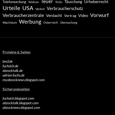
Teuer
Urheberrecht
Täuschung
Telefonwerbung
Telekom
Tricks
Urteile
USA
Verbraucherschutz
Verbot
Vorwurf
Verbraucherzentrale
Verdacht
Video
Vertrag
Werbung
Wachstum
Österreich
Überwachung
Projekte & Seiten
bncf.de
fuchsich.de
abzocktalk.de
adrian-fuchs.de
myabzocknews.blogspot.com
Sicherungsseiten
fuchsich.blogspot.com
abzocktalk.blogspot.com
abzocknews.blogspot.com