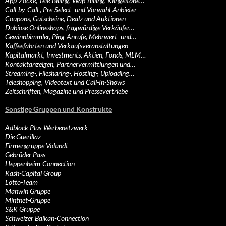
App-Zocke, Tele-Billing, Wap-Billing, Klingeltöne…
Call-by-Call-, Pre-Select- und Vorwahl-Anbieter
Coupons, Gutscheine, Dealz und Auktionen
Dubiose Onlineshops, fragwürdige Verkäufer…
Gewinnbimmler, Ping-Anrufe, Mehrwert- und…
Kaffeefahrten und Verkaufsveranstaltungen
Kapitalmarkt, Investments, Aktien, Fonds, MLM…
Kontaktanzeigen, Partnervermittlungen und…
Streaming-, Filesharing-, Hosting-, Uploading…
Teleshopping, Videotext und Call-In-Shows
Zeitschriften, Magazine und Pressevertriebe
Sonstige Gruppen und Konstrukte
Adblock Plus-Werbenetzwerk
Die Guerillaz
Firmengruppe Volandt
Gebrüder Pass
Heppenheim-Connection
Kash-Capital Group
Lotto-Team
Manwin Gruppe
Mintnet-Gruppe
S&K Gruppe
Schweizer Balkan-Connection