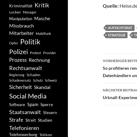
Kritik
Quelle:
Heise.de
Kriminalität
Locken
Manager
Masche
Manipulation
Missbrauch
AUFSICHTSRAT
Mitarbeiter
Mobilfunk
STRATEGIE
T
Politik
Opfer
Polizei
Protest
Provider
Beitragsn
Prozess
Rechnung
VORHERIGER BEIT
Rechtsanwalt
So profitieren r
Schaden
Regierung
Datenhändlern u
Schadenersatz
Schutz
Schweiz
Sicherheit
Skandal
NÄCHSTER BEITRA
Social Media
Urknall-Experimen
Spam
Software
Sperre
Staatsanwalt
Steuern
Strafe
Studien
Streit
Telefonieren
Telefonwerbung
Telekom