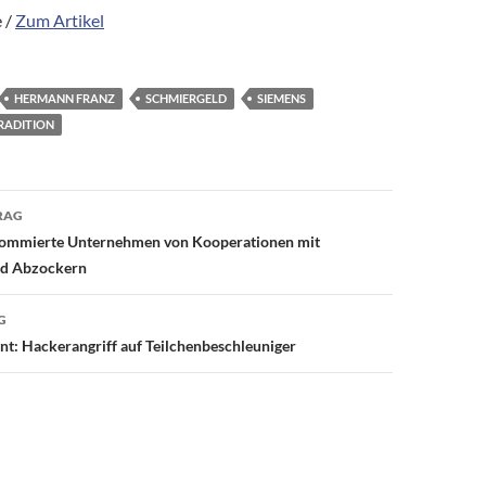
 /
Zum Artikel
HERMANN FRANZ
SCHMIERGELD
SIEMENS
RADITION
avigation
RAG
enommierte Unternehmen von Kooperationen mit
nd Abzockern
G
t: Hackerangriff auf Teilchenbeschleuniger