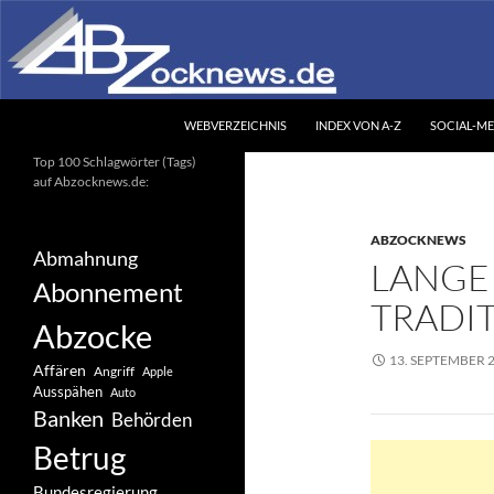
Zum
Inhalt
springen
Suchen
Abzocknews.de
WEBVERZEICHNIS
INDEX VON A-Z
SOCIAL-ME
Ihr unabhängiges
Top 100 Schlagwörter (Tags)
Informationsportal
auf Abzocknews.de:
ABZOCKNEWS
Abmahnung
LANGE
Abonnement
TRADIT
Abzocke
13. SEPTEMBER 
Affären
Angriff
Apple
Ausspähen
Auto
Banken
Behörden
Betrug
Bundesregierung