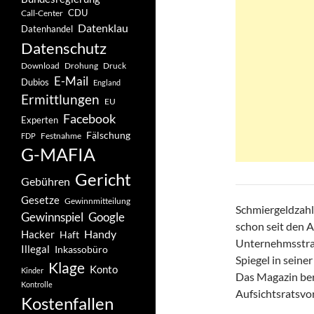
CDU
Call-Center
Datenklau
Datenhandel
Datenschutz
Drohung
Download
Druck
E-Mail
Dubios
England
Ermittlungen
EU
Facebook
Experten
Fälschung
Festnahme
FDP
G-MAFIA
Gericht
Gebühren
Gesetze
Gewinnmitteilung
Schmiergeldzah
Gewinnspiel
Google
schon seit den 
Handy
Hacker
Haft
Unternehmsstrat
Illegal
Inkassobüro
Spiegel in sei
Klage
Konto
Kinder
Das Magazin ber
Kontrolle
Aufsichtsratsvo
Kostenfallen