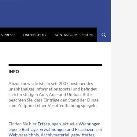
 & PRESSE
DATENSCHUTZ
KONTAKT & IMPRESSUM
INFO
Abzocknews.de ist ein seit 2007 bestehendes
unabhängiges Informationsportal und befindet
sich im stetigen Auf-, Aus- und Umbau. Bitte
beachten Sie, dass Einträge den Stand der Dinge
zum Zeitpunkt einer Veröffentlichung spiegeln.
Finden Sie hier
Erfassungen
, aktuelle
Warnungen
,
eigene
Beiträge
,
Erwähnungen und Präsenzen
, ein
Webverzeichnis
,
Archivmaterial
,
getwittertes
,