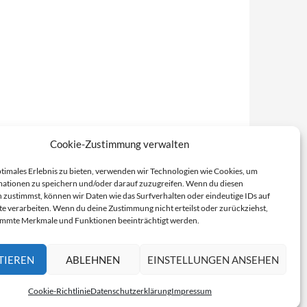
Cookie-Zustimmung verwalten
ptimales Erlebnis zu bieten, verwenden wir Technologien wie Cookies, um
ationen zu speichern und/oder darauf zuzugreifen. Wenn du diesen
 zustimmst, können wir Daten wie das Surfverhalten oder eindeutige IDs auf
te verarbeiten. Wenn du deine Zustimmung nicht erteilst oder zurückziehst,
immte Merkmale und Funktionen beeinträchtigt werden.
TIEREN
ABLEHNEN
EINSTELLUNGEN ANSEHEN
Cookie-Richtlinie
Datenschutzerklärung
Impressum