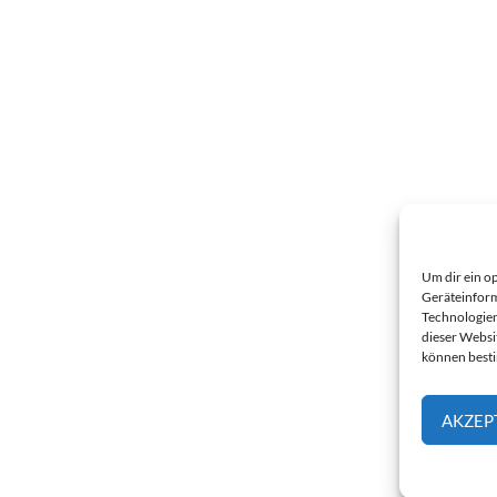
Um dir ein o
Geräteinform
Technologien
dieser Websi
können best
AKZEP