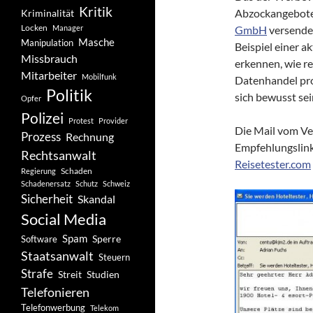
Kritik
Abzockangebote 
Kriminalität
Locken
Manager
GmbH
versendet
Masche
Manipulation
Beispiel einer 
Missbrauch
erkennen, wie r
Mitarbeiter
Mobilfunk
Datenhandel pro
Politik
sich bewusst se
Opfer
Polizei
Protest
Provider
Die Mail vom Ve
Prozess
Rechnung
Empfehlungslin
Rechtsanwalt
Reisetester.com
Schaden
Regierung
Schadenersatz
Schutz
Schweiz
Sicherheit
Skandal
Social Media
Spam
Software
Sperre
Staatsanwalt
Steuern
Strafe
Studien
Streit
Telefonieren
Telefonwerbung
Telekom