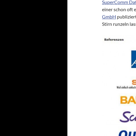
SuperComm Dat
einer schon oft
GmbH
publizier
Stirn runzeln las