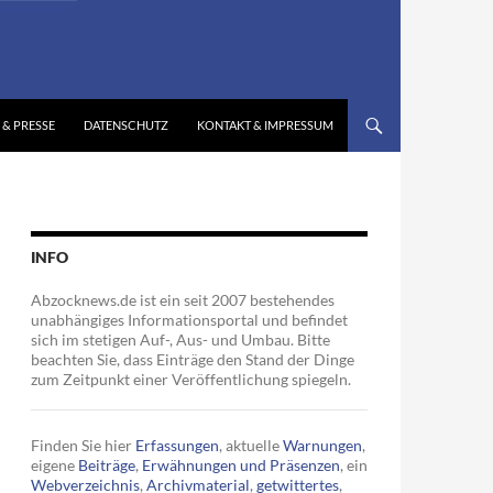
 & PRESSE
DATENSCHUTZ
KONTAKT & IMPRESSUM
INFO
Abzocknews.de ist ein seit 2007 bestehendes
unabhängiges Informationsportal und befindet
sich im stetigen Auf-, Aus- und Umbau. Bitte
beachten Sie, dass Einträge den Stand der Dinge
zum Zeitpunkt einer Veröffentlichung spiegeln.
Finden Sie hier
Erfassungen
, aktuelle
Warnungen
,
eigene
Beiträge
,
Erwähnungen und Präsenzen
, ein
Webverzeichnis
,
Archivmaterial
,
getwittertes
,