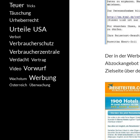
Teuer
Tricks
Täuschung
Urheberrecht
Urteile
USA
Verbot
Verbraucherschutz
Verbraucherzentrale
Der in der Werbe
Verdacht
Vertrag
Abzockangebot 
Vorwurf
Video
Zielseite über 
Werbung
Wachstum
Österreich
Überwachung