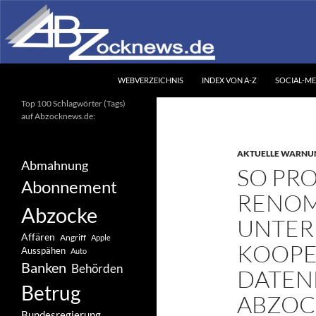
Zum
Inhalt
springen
Suchen
Abzocknews.de
WEBVERZEICHNIS
INDEX VON A-Z
SOCIAL-ME
Ihr unabhängiges
Top 100 Schlagwörter (Tags)
Informationsportal
auf Abzocknews.de:
AKTUELLE WARNU
Abmahnung
SO PRO
Abonnement
RENOM
Abzocke
UNTER
Affären
Angriff
Apple
KOOPE
Ausspähen
Auto
Banken
Behörden
DATEN
Betrug
ABZOC
Bundesregierung