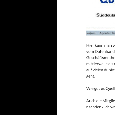
Hier kann man 
vom Datenhandel
Geschäftsmetho
mittlerweile als
auf vielen dubio
geht.
Wie gut es Quell
Auch die Mitgli
nachdenklich w