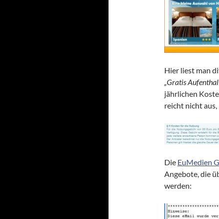
Hier liest man d
„Gratis Aufenthalt
jährlichen Kosten
reicht nicht aus
Die
EuMedien 
Angebote, die ü
werden: