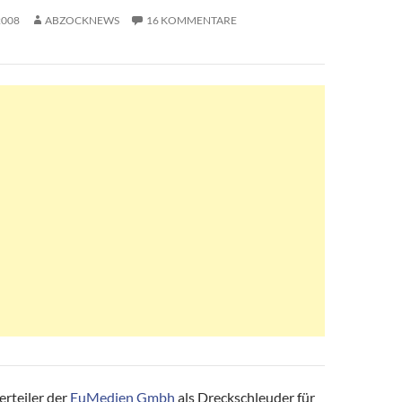
2008
ABZOCKNEWS
16 KOMMENTARE
rteiler der
EuMedien Gmbh
als Dreckschleuder für