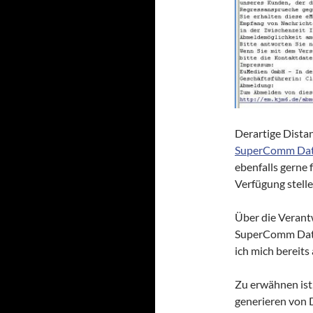
Derartige Dista
SuperComm Dat
ebenfalls gerne 
Verfügung stelle
Über die Veran
SuperComm Data
ich mich bereits
Zu erwähnen ist
generieren von 