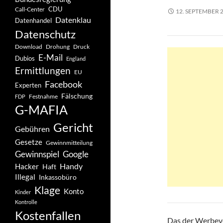
CDU
Call-Center
12. SEPTEMBER 
Datenklau
Datenhandel
Datenschutz
Drohung
Download
Druck
E-Mail
Dubios
England
Ermittlungen
EU
Facebook
Experten
Fälschung
Festnahme
FDP
G-MAFIA
Gericht
Gebühren
Gesetze
Gewinnmitteilung
Gewinnspiel
Google
Handy
Hacker
Haft
Illegal
Inkassobüro
Klage
Konto
Kinder
Kontrolle
Kostenfallen
Das der Werbeve