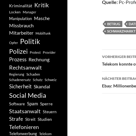
Quelle:
Pc-Profe
Kritik
Kriminalität
Locken
Manager
Masche
Manipulation
BETRUG
DAT
Missbrauch
SCHWARZMARKT
Mitarbeiter
Mobilfunk
Politik
Opfer
Polizei
Beitragsn
Protest
Provider
VORHERIGER BEIT
Prozess
Rechnung
Telekom konnte of
Rechtsanwalt
Schaden
Regierung
NÄCHSTER BEITRA
Schadenersatz
Schutz
Schweiz
Sicherheit
Ebay: Millionenb
Skandal
Social Media
Spam
Software
Sperre
Staatsanwalt
Steuern
Strafe
Studien
Streit
Telefonieren
Telefonwerbung
Telekom