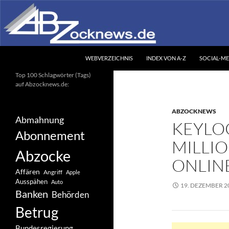
Zum
Inhalt
springen
Suchen
Abzocknews.de
WEBVERZEICHNIS
INDEX VON A-Z
SOCIAL-ME
Ihr unabhängiges
Top 100 Schlagwörter (Tags)
Informationsportal
auf Abzocknews.de:
ABZOCKNEWS
Abmahnung
KEYLO
Abonnement
MILLI
Abzocke
ONLIN
Affären
Angriff
Apple
Ausspähen
Auto
19. DEZEMBER 2
Banken
Behörden
Betrug
Bundesregierung