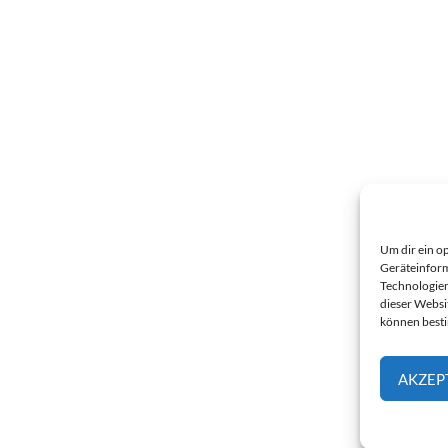
Um dir ein o
Geräteinform
Technologien
dieser Websi
können best
AKZEP