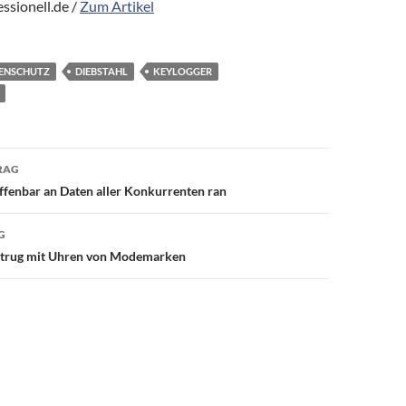
ssionell.de /
Zum Artikel
ENSCHUTZ
DIEBSTAHL
KEYLOGGER
avigation
RAG
fenbar an Daten aller Konkurrenten ran
G
etrug mit Uhren von Modemarken