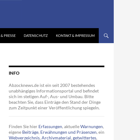
 & PRESSE
DATENSCHUTZ
KONTAKT & IMPRESSUM
INFO
Abzocknews.de ist ein seit 2007 bestehendes
unabhängiges Informationsportal und befindet
sich im stetigen Auf-, Aus- und Umbau. Bitte
beachten Sie, dass Einträge den Stand der Dinge
zum Zeitpunkt einer Veröffentlichung spiegeln.
Finden Sie hier
Erfassungen
, aktuelle
Warnungen
,
eigene
Beiträge
,
Erwähnungen und Präsenzen
, ein
Webverzeichnis
,
Archivmaterial
,
getwittertes
,