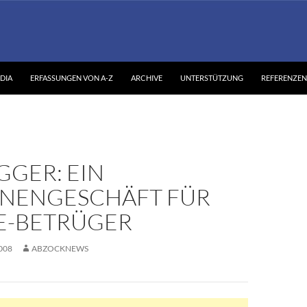
DIA
ERFASSUNGEN VON A-Z
ARCHIVE
UNTERSTÜTZUNG
REFERENZEN
GGER: EIN
ONENGESCHÄFT FÜR
E-BETRÜGER
008
ABZOCKNEWS