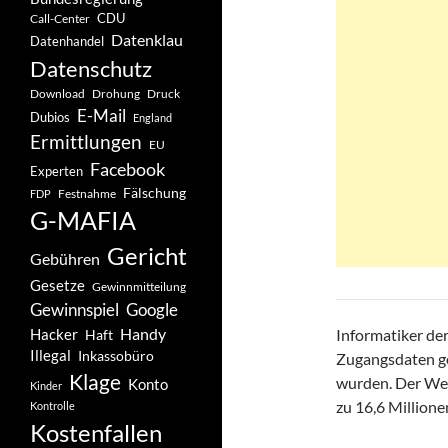
CDU
Call-Center
Datenklau
Datenhandel
Datenschutz
Drohung
Download
Druck
E-Mail
Dubios
England
Ermittlungen
EU
Facebook
Experten
Fälschung
Festnahme
FDP
G-MAFIA
Gericht
Gebühren
Gesetze
Gewinnmitteilung
Gewinnspiel
Google
Handy
Hacker
Informatiker de
Haft
Illegal
Inkassobüro
Zugangsdaten ge
Klage
wurden. Der Wer
Konto
Kinder
zu 16,6 Millione
Kontrolle
Kostenfallen