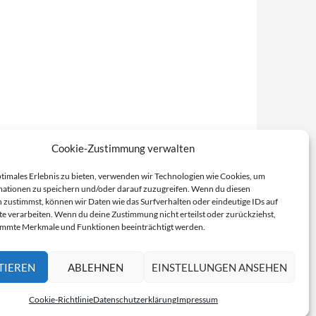
Cookie-Zustimmung verwalten
ptimales Erlebnis zu bieten, verwenden wir Technologien wie Cookies, um
ationen zu speichern und/oder darauf zuzugreifen. Wenn du diesen
 zustimmst, können wir Daten wie das Surfverhalten oder eindeutige IDs auf
te verarbeiten. Wenn du deine Zustimmung nicht erteilst oder zurückziehst,
immte Merkmale und Funktionen beeinträchtigt werden.
TIEREN
ABLEHNEN
EINSTELLUNGEN ANSEHEN
Cookie-Richtlinie
Datenschutzerklärung
Impressum