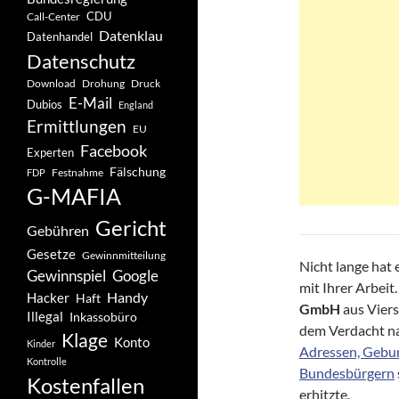
CDU
Call-Center
Datenklau
Datenhandel
Datenschutz
Drohung
Download
Druck
E-Mail
Dubios
England
Ermittlungen
EU
Facebook
Experten
Fälschung
Festnahme
FDP
G-MAFIA
Gericht
Gebühren
Gesetze
Gewinnmitteilung
Nicht lange hat 
Gewinnspiel
Google
mit Ihrer Arbei
Handy
Hacker
Haft
GmbH
aus Vier
Illegal
Inkassobüro
dem Verdacht na
Klage
Konto
Kinder
Adressen, Gebu
Kontrolle
Bundesbürgern
Kostenfallen
erhitzte.