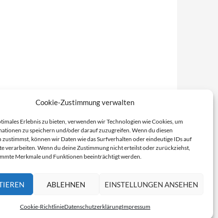
Cookie-Zustimmung verwalten
ptimales Erlebnis zu bieten, verwenden wir Technologien wie Cookies, um
ationen zu speichern und/oder darauf zuzugreifen. Wenn du diesen
 zustimmst, können wir Daten wie das Surfverhalten oder eindeutige IDs auf
te verarbeiten. Wenn du deine Zustimmung nicht erteilst oder zurückziehst,
immte Merkmale und Funktionen beeinträchtigt werden.
TIEREN
ABLEHNEN
EINSTELLUNGEN ANSEHEN
Cookie-Richtlinie
Datenschutzerklärung
Impressum