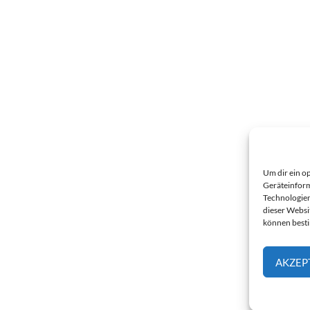
Um dir ein o
Geräteinform
Technologien
dieser Websi
können best
AKZEP