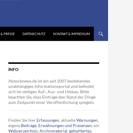
 & PRESSE
DATENSCHUTZ
KONTAKT & IMPRESSUM
INFO
Abzocknews.de ist ein seit 2007 bestehendes
unabhängiges Informationsportal und befindet
sich im stetigen Auf-, Aus- und Umbau. Bitte
beachten Sie, dass Einträge den Stand der Dinge
zum Zeitpunkt einer Veröffentlichung spiegeln.
Finden Sie hier
Erfassungen
, aktuelle
Warnungen
,
eigene
Beiträge
,
Erwähnungen und Präsenzen
, ein
Webverzeichnis
,
Archivmaterial
,
getwittertes
,