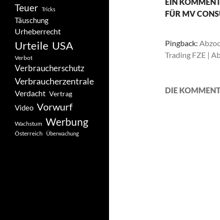
EIN KOMMENT
Teuer
Tricks
FÜR MV CONS
Täuschung
Urheberrecht
Pingback:
Abzoc
Urteile
USA
Trading FZE | A
Verbot
Verbraucherschutz
Verbraucherzentrale
DIE KOMMENT
Verdacht
Vertrag
Vorwurf
Video
Werbung
Wachstum
Österreich
Überwachung