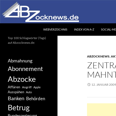
Zum
Inhalt
springen
Suchen
Abzocknews.de
WEBVERZEICHNIS
INDEX VON A-Z
SOCIAL-ME
Ihr unabhängiges
Top 100 Schlagwörter (Tags)
Informationsportal
auf Abzocknews.de:
ABZOCKNEWS
,
AK
Abmahnung
ZENTR
Abonnement
MAHNT
Abzocke
12. JANUAR 200
Affären
Angriff
Apple
Ausspähen
Auto
Banken
Behörden
Betrug
Bundesregierung