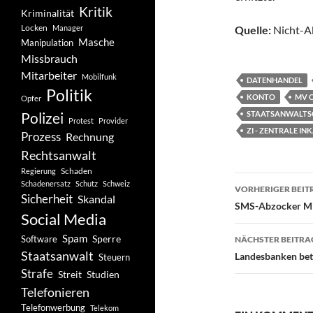
Kritik
Kriminalität
Locken
Manager
Quelle:
Nicht-A
Masche
Manipulation
Missbrauch
Mitarbeiter
Mobilfunk
DATENHANDEL
Politik
KONTO
MV 
Opfer
Polizei
STAATSANWALTS
Protest
Provider
ZI - ZENTRALE I
Prozess
Rechnung
Rechtsanwalt
Schaden
Regierung
Beitragsn
Schadenersatz
Schutz
Schweiz
VORHERIGER BEIT
Sicherheit
Skandal
SMS-Abzocker Mi
Social Media
Spam
Software
Sperre
NÄCHSTER BEITRA
Staatsanwalt
Landesbanken betr
Steuern
Strafe
Studien
Streit
Telefonieren
Telefonwerbung
Telekom