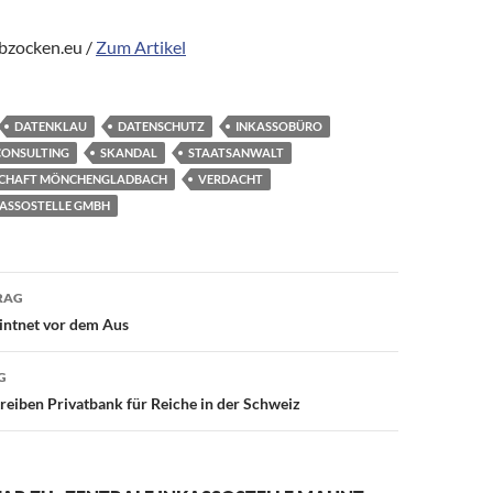
bzocken.eu /
Zum Artikel
DATENKLAU
DATENSCHUTZ
INKASSOBÜRO
CONSULTING
SKANDAL
STAATSANWALT
CHAFT MÖNCHENGLADBACH
VERDACHT
NKASSOSTELLE GMBH
avigation
RAG
ntnet vor dem Aus
G
eiben Privatbank für Reiche in der Schweiz