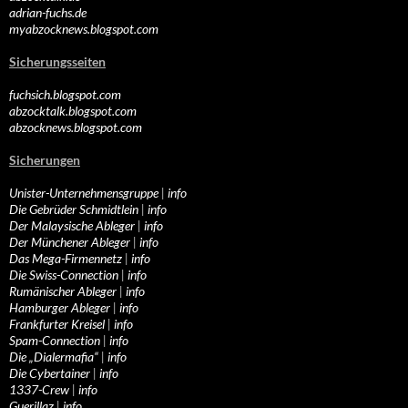
adrian-fuchs.de
myabzocknews.blogspot.com
Sicherungsseiten
fuchsich.blogspot.com
abzocktalk.blogspot.com
abzocknews.blogspot.com
Sicherungen
Unister-Unternehmensgruppe
|
info
Die Gebrüder Schmidtlein
|
info
Der Malaysische Ableger
|
info
Der Münchener Ableger
|
info
Das Mega-Firmennetz
|
info
Die Swiss-Connection
|
info
Rumänischer Ableger
|
info
Hamburger Ableger
|
info
Frankfurter Kreisel
|
info
Spam-Connection
|
info
Die „Dialermafia“
|
info
Die Cybertainer
|
info
1337-Crew
|
info
Guerillaz
|
info