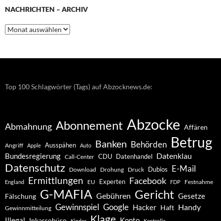
NACHRICHTEN – ARCHIV
Nachrichten
–
Archiv
Top 100 Schlagwörter (Tags) auf Abzocknews.de:
Abzocke
Abonnement
Abmahnung
Affären
Betrug
Banken
Behörden
Ausspähen
Angriff
Apple
Auto
Datenklau
Bundesregierung
CDU
Datenhandel
Call-Center
Datenschutz
E-Mail
Dubios
Drohung
Download
Druck
Ermittlungen
Facebook
Experten
EU
Festnahme
England
FDP
G-MAFIA
Gericht
Gebühren
Gesetze
Fälschung
Gewinnspiel
Google
Handy
Hacker
Haft
Gewinnmitteilung
Klage
Konto
Illegal
Inkassobüro
Kinder
Kontrolle