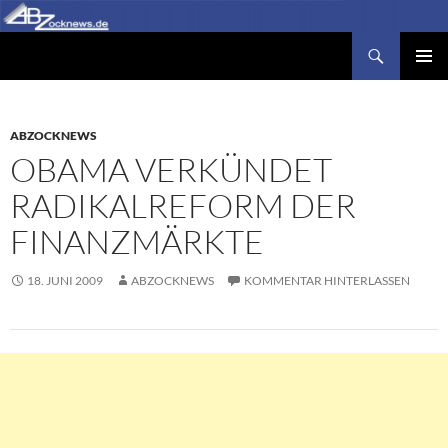
Zum
Inhalt
Suchen
Abzocknews.de
springen
PRIMÄR
MENÜ
ABZOCKNEWS
OBAMA VERKÜNDET
RADIKALREFORM DER
FINANZMÄRKTE
18. JUNI 2009
ABZOCKNEWS
KOMMENTAR HINTERLASSEN