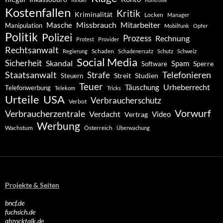
Kostenfallen
Kritik
Kriminalität
Locken
Manager
Missbrauch
Mitarbeiter
Masche
Manipulation
Mobilfunk
Opfer
Politik
Polizei
Prozess
Rechnung
Protest
Provider
Rechtsanwalt
Schaden
Regierung
Schadenersatz
Schutz
Schweiz
Social Media
Sicherheit
Skandal
Spam
Software
Sperre
Staatsanwalt
Telefonieren
Strafe
Studien
Steuern
Streit
Teuer
Urheberrecht
Täuschung
Telefonwerbung
Telekom
Tricks
Urteile
USA
Verbraucherschutz
Verbot
Vorwurf
Verbraucherzentrale
Verdacht
Video
Vertrag
Werbung
Wachstum
Österreich
Überwachung
Projekte & Seiten
bncf.de
fuchsich.de
abzocktalk.de