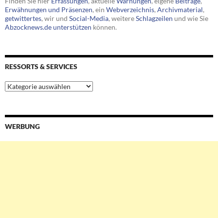
Finden Sie hier
Erfassungen
, aktuelle
Warnungen
, eigene
Beiträge
,
Erwähnungen und Präsenzen
, ein
Webverzeichnis
,
Archivmaterial
,
getwittertes
, wir und
Social-Media
, weitere
Schlagzeilen
und wie Sie
Abzocknews.de unterstützen
können.
RESSORTS & SERVICES
Ressorts
&
Services
WERBUNG