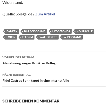
Widerstand.
Quelle:
Spiegel.de /
Zum Artikel
BANKEN
BARACK OBAMA
HEDGEFONDS
KONTROLLE
LOBBY
REFORM
WALL STREET
WIDERSTAND
Beitragsnavigation
VORHERIGER BEITRAG
Abmahnung wegen Kritik an Kollegin
NÄCHSTER BEITRAG
Fidel Castros Sohn tappt in eine Internetfalle
SCHREIBE EINEN KOMMENTAR