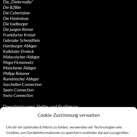
Die „Dialermafia“
Die B2Bler
Die Cybertainer
Die Hasimäuse
Die Isselburger
Die jungen Römer
Frankfurter Kreisel
Gebrüder Schmidtlein
Hamburger Ableger
Kalletaler-Dreieck
Malaysischer-Ableger
Mega-Firmennetz
Münchener Ableger
Philipp Reisener
Rumänischer Ableger
Seychellen-Connection
Spam-Connection
Swiss-Connection
Dienstleistungen, Helfer und Profiteure
Cookie-Zustimmung verwalten
Anonymisierungsdienste, VPN- und Web-Proxy…
Anwaltliche Vertretungen, Kanzleien und Juristen
Um dir ein optimales Erlebnis zu bieten, verwenden wir Technologien wie
Bezahlsysteme, Finanzdienstleister und…
Cookies, um Geräteinformationen zu speichern und/oder darauf zuzugreifen.
Bürodienstleister, Firmengründer- und/oder…