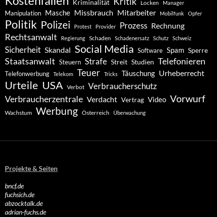
Kostenfallen
Kritik
Kriminalität
Locken
Manager
Missbrauch
Mitarbeiter
Masche
Manipulation
Mobilfunk
Opfer
Politik
Polizei
Prozess
Rechnung
Protest
Provider
Rechtsanwalt
Schaden
Regierung
Schadenersatz
Schutz
Schweiz
Social Media
Sicherheit
Skandal
Spam
Software
Sperre
Staatsanwalt
Telefonieren
Strafe
Studien
Steuern
Streit
Teuer
Urheberrecht
Täuschung
Telefonwerbung
Telekom
Tricks
Urteile
USA
Verbraucherschutz
Verbot
Vorwurf
Verbraucherzentrale
Verdacht
Video
Vertrag
Werbung
Wachstum
Österreich
Überwachung
Projekte & Seiten
bncf.de
fuchsich.de
abzocktalk.de
adrian-fuchs.de