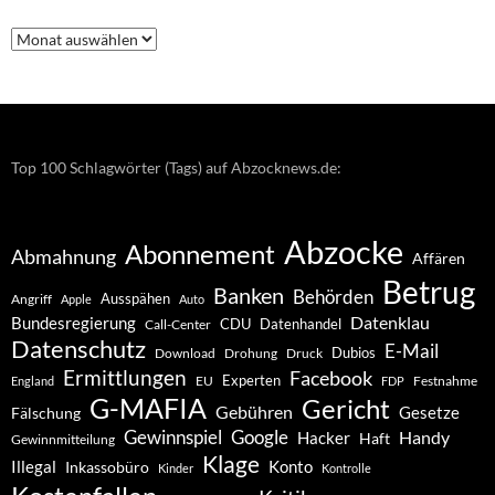
Nachrichten
–
Archiv
Top 100 Schlagwörter (Tags) auf Abzocknews.de:
Abzocke
Abonnement
Abmahnung
Affären
Betrug
Banken
Behörden
Ausspähen
Angriff
Apple
Auto
Datenklau
Bundesregierung
CDU
Datenhandel
Call-Center
Datenschutz
E-Mail
Dubios
Drohung
Download
Druck
Ermittlungen
Facebook
Experten
EU
Festnahme
England
FDP
G-MAFIA
Gericht
Gebühren
Gesetze
Fälschung
Gewinnspiel
Google
Handy
Hacker
Haft
Gewinnmitteilung
Klage
Konto
Illegal
Inkassobüro
Kinder
Kontrolle