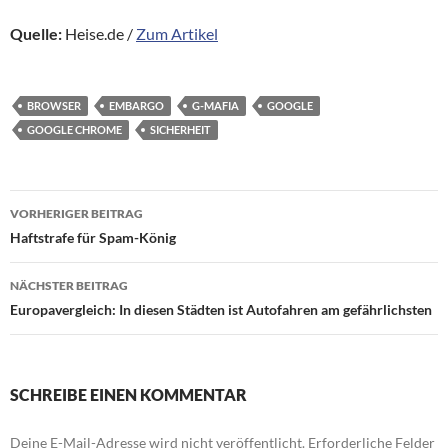
Quelle:
Heise.de /
Zum Artikel
BROWSER
EMBARGO
G-MAFIA
GOOGLE
GOOGLE CHROME
SICHERHEIT
Beitragsnavigation
VORHERIGER BEITRAG
Haftstrafe für Spam-König
NÄCHSTER BEITRAG
Europavergleich: In diesen Städten ist Autofahren am gefährlichsten
SCHREIBE EINEN KOMMENTAR
Deine E-Mail-Adresse wird nicht veröffentlicht.
Erforderliche Felder