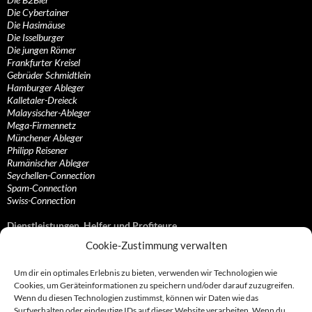
Die Cybertainer
Die Hasimäuse
Die Isselburger
Die jungen Römer
Frankfurter Kreisel
Gebrüder Schmidtlein
Hamburger Ableger
Kalletaler-Dreieck
Malaysischer-Ableger
Mega-Firmennetz
Münchener Ableger
Philipp Reisener
Rumänischer Ableger
Seychellen-Connection
Spam-Connection
Swiss-Connection
Dienstleistungen, Helfer und Profiteure
Cookie-Zustimmung verwalten
Anonymisierungsdienste, VPN- und Web-Proxy…
Anwaltliche Vertretungen, Kanzleien und Juristen
Um dir ein optimales Erlebnis zu bieten, verwenden wir Technologien wie
Bezahlsysteme, Finanzdienstleister und…
Cookies, um Geräteinformationen zu speichern und/oder darauf zuzugreifen.
Bürodienstleister, Firmengründer- und/oder…
Wenn du diesen Technologien zustimmst, können wir Daten wie das
Datenhändler, Adressbroker und zielgerichtetes…
Surfverhalten oder eindeutige IDs auf dieser Website verarbeiten. Wenn du