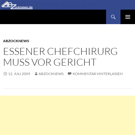
Zum
Inhalt
Suchen
Abzocknews.de
springen
PRIMÄR
MENÜ
ABZOCKNEWS
ESSENER CHEFCHIRURG
MUSS VOR GERICHT
12. JULI 2009
ABZOCKNEWS
KOMMENTAR HINTERLASSEN