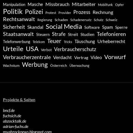
Missbrauch
Mitarbeiter
Masche
Manipulation
Mobilfunk
Opfer
Politik
Polizei
Prozess
Rechnung
Protest
Provider
Rechtsanwalt
Schaden
Regierung
Schadenersatz
Schutz
Schweiz
Social Media
Sicherheit
Skandal
Spam
Software
Sperre
Staatsanwalt
Telefonieren
Strafe
Studien
Steuern
Streit
Teuer
Urheberrecht
Täuschung
Telefonwerbung
Telekom
Tricks
Urteile
USA
Verbraucherschutz
Verbot
Vorwurf
Verbraucherzentrale
Verdacht
Video
Vertrag
Werbung
Wachstum
Österreich
Überwachung
Projekte & Seiten
bncf.de
fuchsich.de
abzocktalk.de
adrian-fuchs.de
myabzocknews.blogspot.com