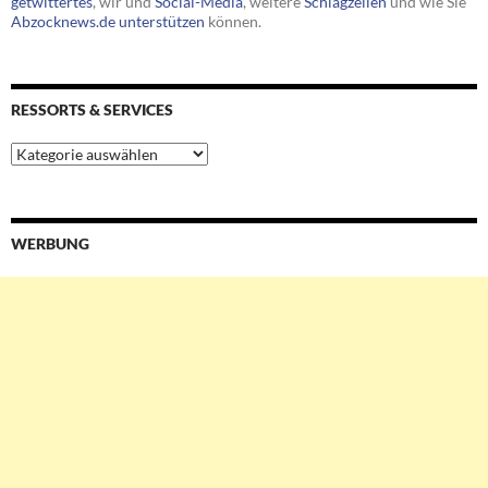
getwittertes
, wir und
Social-Media
, weitere
Schlagzeilen
und wie Sie
Abzocknews.de unterstützen
können.
RESSORTS & SERVICES
Ressorts
&
Services
WERBUNG