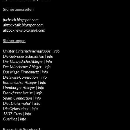
Sicherungsseiten
fuchsich.blogspot.com
abzocktalk.blogspot.com
abzocknews.blogspot.com
Sicherungen
Unister-Unternehmensgruppe
|
info
Die Gebrüder Schmidtlein
|
info
Der Malaysische Ableger
|
info
Der Münchener Ableger
|
info
Das Mega-Firmennetz
|
info
Die Swiss-Connection
|
info
Rumänischer Ableger
|
info
Hamburger Ableger
|
info
Frankfurter Kreisel
|
info
Spam-Connection
|
info
Die „Dialermafia“
|
info
Die Cybertainer
|
info
1337-Crew
|
info
Guerillaz
|
info
Ressorts & Services I