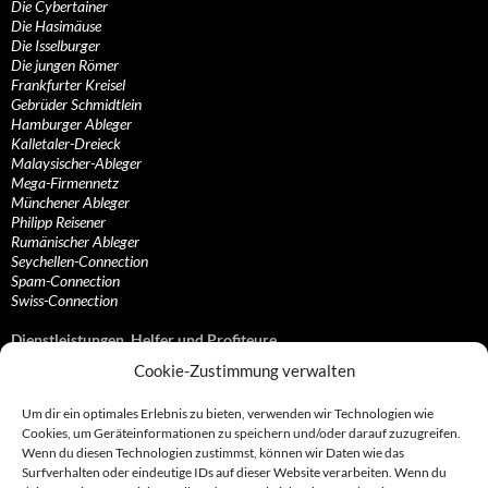
Die Cybertainer
Die Hasimäuse
Die Isselburger
Die jungen Römer
Frankfurter Kreisel
Gebrüder Schmidtlein
Hamburger Ableger
Kalletaler-Dreieck
Malaysischer-Ableger
Mega-Firmennetz
Münchener Ableger
Philipp Reisener
Rumänischer Ableger
Seychellen-Connection
Spam-Connection
Swiss-Connection
Dienstleistungen, Helfer und Profiteure
Cookie-Zustimmung verwalten
Anonymisierungsdienste, VPN- und Web-Proxy…
Anwaltliche Vertretungen, Kanzleien und Juristen
Um dir ein optimales Erlebnis zu bieten, verwenden wir Technologien wie
Bezahlsysteme, Finanzdienstleister und…
Cookies, um Geräteinformationen zu speichern und/oder darauf zuzugreifen.
Bürodienstleister, Firmengründer- und/oder…
Wenn du diesen Technologien zustimmst, können wir Daten wie das
Datenhändler, Adressbroker und zielgerichtetes…
Surfverhalten oder eindeutige IDs auf dieser Website verarbeiten. Wenn du
Hosting, Routing, Provider, Domain-, Web- und…