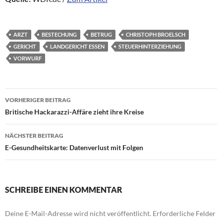
ARZT
BESTECHUNG
BETRUG
CHRISTOPH BROELSCH
GERICHT
LANDGERICHT ESSEN
STEUERHINTERZIEHUNG
VORWURF
Beitragsnavigation
VORHERIGER BEITRAG
Britische Hackarazzi-Affäre zieht ihre Kreise
NÄCHSTER BEITRAG
E-Gesundheitskarte: Datenverlust mit Folgen
SCHREIBE EINEN KOMMENTAR
Deine E-Mail-Adresse wird nicht veröffentlicht.
Erforderliche Felder