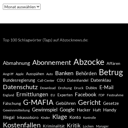
Nachrichten
–
Archiv
Top 100 Schlagwörter (Tags) auf Abzocknews.de:
Abzocke
Abonnement
Abmahnung
Affären
Betrug
Banken
Behörden
Ausspähen
Angriff
Apple
Auto
Datenklau
Bundesregierung
CDU
Datenhandel
Call-Center
Datenschutz
E-Mail
Dubios
Drohung
Download
Druck
Ermittlungen
Facebook
Experten
EU
Festnahme
England
FDP
G-MAFIA
Gericht
Gebühren
Gesetze
Fälschung
Gewinnspiel
Google
Handy
Hacker
Haft
Gewinnmitteilung
Klage
Konto
Illegal
Inkassobüro
Kinder
Kontrolle
Kostenfallen
Kritik
Kriminalität
Locken
Manager