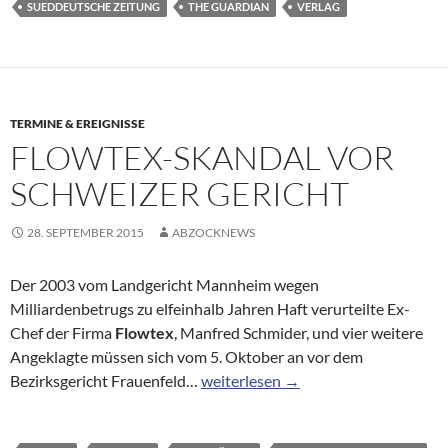
SUEDDEUTSCHE ZEITUNG
THE GUARDIAN
VERLAG
TERMINE & EREIGNISSE
FLOWTEX-SKANDAL VOR
SCHWEIZER GERICHT
28. SEPTEMBER 2015
ABZOCKNEWS
Der 2003 vom Landgericht Mannheim wegen
Milliardenbetrugs zu elfeinhalb Jahren Haft verurteilte Ex-
Chef der Firma
Flowtex
, Manfred Schmider, und vier weitere
Angeklagte müssen sich vom 5. Oktober an vor dem
Flowtex-Skandal vor Schweizer Geri
Bezirksgericht Frauenfeld…
weiterlesen
→