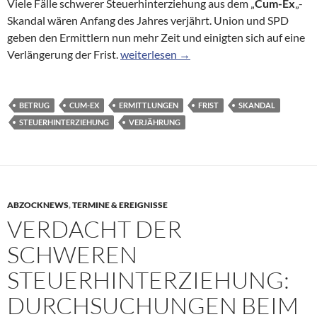
Viele Fälle schwerer Steuerhinterziehung aus dem „
Cum-Ex
„-
Skandal wären Anfang des Jahres verjährt. Union und SPD
geben den Ermittlern nun mehr Zeit und einigten sich auf eine
Verjährungsfrist verlängert: Mehr Zeit f
Verlängerung der Frist.
weiterlesen
→
BETRUG
CUM-EX
ERMITTLUNGEN
FRIST
SKANDAL
STEUERHINTERZIEHUNG
VERJÄHRUNG
ABZOCKNEWS
,
TERMINE & EREIGNISSE
VERDACHT DER
SCHWEREN
STEUERHINTERZIEHUNG:
DURCHSUCHUNGEN BEIM