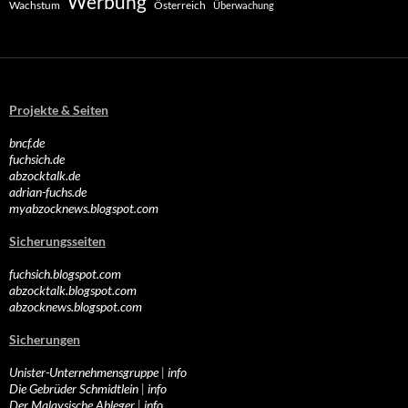
Werbung
Wachstum
Österreich
Überwachung
Projekte & Seiten
bncf.de
fuchsich.de
abzocktalk.de
adrian-fuchs.de
myabzocknews.blogspot.com
Sicherungsseiten
fuchsich.blogspot.com
abzocktalk.blogspot.com
abzocknews.blogspot.com
Sicherungen
Unister-Unternehmensgruppe
|
info
Die Gebrüder Schmidtlein
|
info
Der Malaysische Ableger
|
info