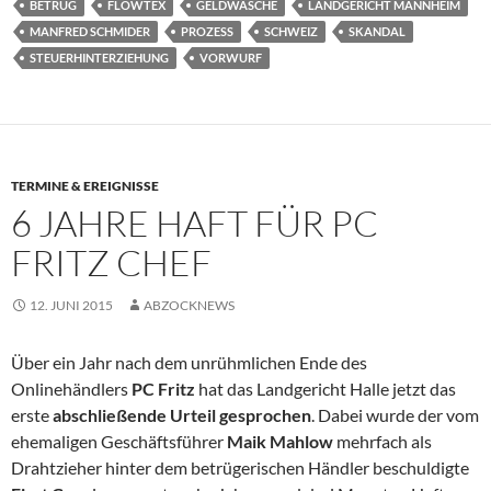
BETRUG
FLOWTEX
GELDWÄSCHE
LANDGERICHT MANNHEIM
MANFRED SCHMIDER
PROZESS
SCHWEIZ
SKANDAL
STEUERHINTERZIEHUNG
VORWURF
TERMINE & EREIGNISSE
6 JAHRE HAFT FÜR PC
FRITZ CHEF
12. JUNI 2015
ABZOCKNEWS
Über ein Jahr nach dem unrühmlichen Ende des
Onlinehändlers
PC Fritz
hat das Landgericht Halle jetzt das
erste
abschließende
Urteil gesprochen
. Dabei wurde der vom
ehemaligen Geschäftsführer
Maik Mahlow
mehrfach als
Drahtzieher hinter dem betrügerischen Händler beschuldigte