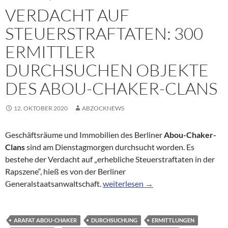
VERDACHT AUF
STEUERSTRAFTATEN: 300
ERMITTLER
DURCHSUCHEN OBJEKTE
DES ABOU-CHAKER-CLANS
12. OKTOBER 2020
ABZOCKNEWS
Geschäftsräume und Immobilien des Berliner
Abou-Chaker-
Clans
sind am Dienstagmorgen durchsucht worden. Es
bestehe der Verdacht auf „erhebliche Steuerstraftaten in der
Rapszene“, hieß es von der Berliner
Verdacht auf Steuerstraftaten: 300
Generalstaatsanwaltschaft.
weiterlesen
→
ARAFAT ABOU-CHAKER
DURCHSUCHUNG
ERMITTLUNGEN