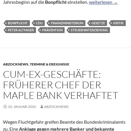
Nach Altmaier-Kritik:
Jahresbeginn auf die
Bonpflicht
einstellen.
weiterlesen
→
BONPFLICHT
CDU
FINANZMINISTERIUM
GESETZE
KRITIK
PETER ALTMAIER
PRÄVENTION
STEUERHINTERZIEHUNG
ABZOCKNEWS
,
TERMINE & EREIGNISSE
CUM-EX-GESCHÄFTE:
FRÜHERER CHEF DER
MAPLE BANK VERHAFTET
10. JANUAR 2020
ABZOCKNEWS
Wegen Fluchtgefahr greifen Beamte des Bundeskriminalamts
zu. Eine
Anklage gegen mehrere Banker und bekannte