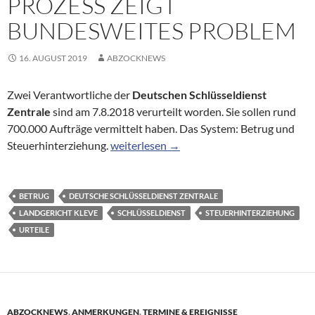
PROZESS ZEIGT
BUNDESWEITES PROBLEM
16. AUGUST 2019
ABZOCKNEWS
Zwei Verantwortliche der
Deutschen Schlüsseldienst
Zentrale
sind am 7.8.2018 verurteilt worden. Sie sollen rund
700.000 Aufträge vermittelt haben. Das System: Betrug und
Urteil gegen Schlüsseldienst-Firma: Proze
Steuerhinterziehung.
weiterlesen
→
BETRUG
DEUTSCHE SCHLÜSSELDIENST ZENTRALE
LANDGERICHT KLEVE
SCHLÜSSELDIENST
STEUERHINTERZIEHUNG
URTEILE
ABZOCKNEWS
,
ANMERKUNGEN
,
TERMINE & EREIGNISSE