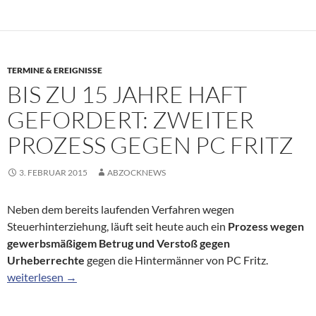
TERMINE & EREIGNISSE
BIS ZU 15 JAHRE HAFT
GEFORDERT: ZWEITER
PROZESS GEGEN PC FRITZ
3. FEBRUAR 2015
ABZOCKNEWS
Neben dem bereits laufenden Verfahren wegen
Steuerhinterziehung, läuft seit heute auch ein
Prozess wegen
gewerbsmäßigem Betrug und Verstoß gegen
Urheberrechte
gegen die Hintermänner von PC Fritz.
Bis zu 15 Jahre Haft gefordert: Zweiter Prozess gegen PC Fritz
weiterlesen
→