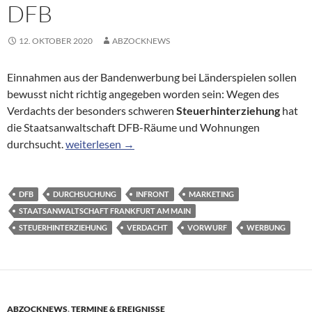
DFB
12. OKTOBER 2020
ABZOCKNEWS
Einnahmen aus der Bandenwerbung bei Länderspielen sollen
bewusst nicht richtig angegeben worden sein: Wegen des
Verdachts der besonders schweren
Steuerhinterziehung
hat
die Staatsanwaltschaft DFB-Räume und Wohnungen
Verdacht der schweren Steuerhinterziehung: Durc
durchsucht.
weiterlesen
→
DFB
DURCHSUCHUNG
INFRONT
MARKETING
STAATSANWALTSCHAFT FRANKFURT AM MAIN
STEUERHINTERZIEHUNG
VERDACHT
VORWURF
WERBUNG
ABZOCKNEWS
,
TERMINE & EREIGNISSE