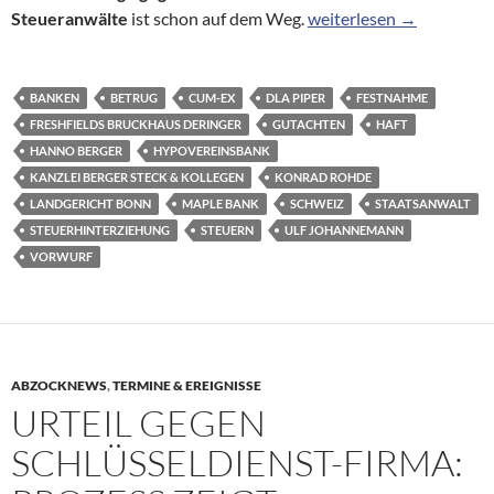
Cum-Ex-Geschäfte: Früh
Steueranwälte
ist schon auf dem Weg.
weiterlesen
→
BANKEN
BETRUG
CUM-EX
DLA PIPER
FESTNAHME
FRESHFIELDS BRUCKHAUS DERINGER
GUTACHTEN
HAFT
HANNO BERGER
HYPOVEREINSBANK
KANZLEI BERGER STECK & KOLLEGEN
KONRAD ROHDE
LANDGERICHT BONN
MAPLE BANK
SCHWEIZ
STAATSANWALT
STEUERHINTERZIEHUNG
STEUERN
ULF JOHANNEMANN
VORWURF
ABZOCKNEWS
,
TERMINE & EREIGNISSE
URTEIL GEGEN
SCHLÜSSELDIENST-FIRMA: