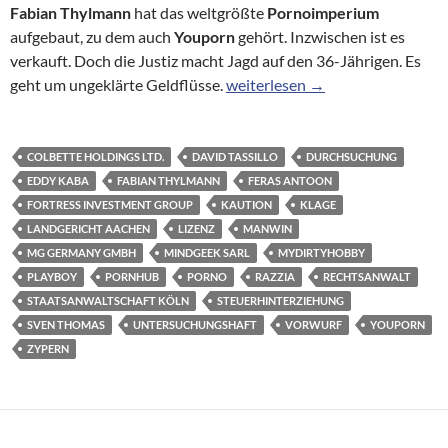
Fabian Thylmann
hat das weltgrößte
Pornoimperium
aufgebaut, zu dem auch
Youporn
gehört. Inzwischen ist es
verkauft. Doch die Justiz macht Jagd auf den 36-Jährigen. Es
Die dubiosen Geschäfte des gef
geht um ungeklärte Geldflüsse.
weiterlesen
→
COLBETTE HOLDINGS LTD.
DAVID TASSILLO
DURCHSUCHUNG
EDDY KABA
FABIAN THYLMANN
FERAS ANTOON
FORTRESS INVESTMENT GROUP
KAUTION
KLAGE
LANDGERICHT AACHEN
LIZENZ
MANWIN
MG GERMANY GMBH
MINDGEEK SARL
MYDIRTYHOBBY
PLAYBOY
PORNHUB
PORNO
RAZZIA
RECHTSANWALT
STAATSANWALTSCHAFT KÖLN
STEUERHINTERZIEHUNG
SVEN THOMAS
UNTERSUCHUNGSHAFT
VORWURF
YOUPORN
ZYPERN