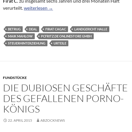
Firat C.
zu insgesamt sechs Jahren und drei Monaten Haft
6 Jahre Haft für PC Fritz Chef
verurteilt.
weiterlesen
→
BETRUG
DEAL
FIRAT CAGAC
LANDGERICHT HALLE
MAIK MAHLOW
PCFRITZ.DE ONLINESTORE GMBH
STEUERHINTERZIEHUNG
URTEILE
FUNDSTÜCKE
DIE DUBIOSEN GESCHÄFTE
DES GEFALLENEN PORNO-
KÖNIGS
22. APRIL 2015
ABZOCKNEWS