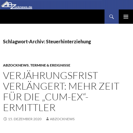
Zum
Inhalt
Suchen
Abzocknews.de
springen
PRIMÄR
MENÜ
Schlagwort-Archiv: Steuerhinterziehung
ABZOCKNEWS
,
TERMINE & EREIGNISSE
VERJÄHRUNGSFRIST
VERLÄNGERT: MEHR ZEIT
FÜR DIE „CUM-EX“-
ERMITTLER
15. DEZEMBER 2020
ABZOCKNEWS