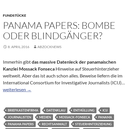
FUNDSTÜCKE
PANAMA PAPERS: BOMBE
ODER BLINDGÄNGER?
8. APRIL 2016
ABZOCKNEWS
Immerhin gibt
das massive
Datenleck der panamaischen
Kanzlei
Mossack Fonseca
Hinweise auf Steuerhinterzieher
weltweit. Aber das ist auch schon alles. Beweise liefern die im
International Consortium for Investigative Journalists (ICIJ)…
Panama Papers: Bombe oder Blindgänger?
weiterlesen
→
BRIEFKASTENFIRMA
DATENKLAU
ENTHÜLLUNG
ICIJ
JOURNALISTEN
MEDIEN
MOSSACK-FONSECA
PANAMA
PANAMA PAPERS
RECHTSANWALT
STEUERHINTERZIEHUNG