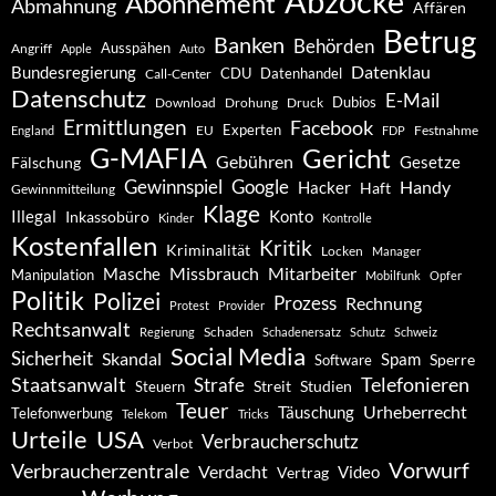
Abzocke
Abonnement
Abmahnung
Affären
Betrug
Banken
Behörden
Ausspähen
Angriff
Apple
Auto
Datenklau
Bundesregierung
CDU
Datenhandel
Call-Center
Datenschutz
E-Mail
Dubios
Drohung
Download
Druck
Ermittlungen
Facebook
Experten
EU
Festnahme
England
FDP
G-MAFIA
Gericht
Gebühren
Gesetze
Fälschung
Gewinnspiel
Google
Handy
Hacker
Haft
Gewinnmitteilung
Klage
Konto
Illegal
Inkassobüro
Kinder
Kontrolle
Kostenfallen
Kritik
Kriminalität
Locken
Manager
Missbrauch
Mitarbeiter
Masche
Manipulation
Mobilfunk
Opfer
Politik
Polizei
Prozess
Rechnung
Protest
Provider
Rechtsanwalt
Schaden
Regierung
Schadenersatz
Schutz
Schweiz
Social Media
Sicherheit
Skandal
Spam
Software
Sperre
Staatsanwalt
Telefonieren
Strafe
Studien
Steuern
Streit
Teuer
Urheberrecht
Täuschung
Telefonwerbung
Telekom
Tricks
Urteile
USA
Verbraucherschutz
Verbot
Vorwurf
Verbraucherzentrale
Verdacht
Video
Vertrag