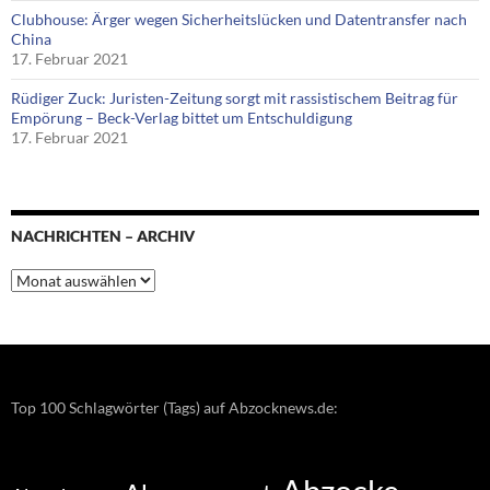
Clubhouse: Ärger wegen Sicherheitslücken und Datentransfer nach
China
17. Februar 2021
Rüdiger Zuck: Juristen-Zeitung sorgt mit rassistischem Beitrag für
Empörung – Beck-Verlag bittet um Entschuldigung
17. Februar 2021
NACHRICHTEN – ARCHIV
Nachrichten
–
Archiv
Top 100 Schlagwörter (Tags) auf Abzocknews.de: