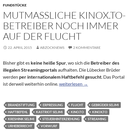
FUNDSTÜCKE
MUTMASSLICHE KINOX.TO-B
ETREIBER NOCH IMMER A
UF DER FLUCHT
22. APRIL 2015
ABZOCKNEWS
2 KOMMENTARE
Bisher gibt es
keine heiße Spur
, wo sich die
Betreiber des
illegalen Streamingportals
aufhalten. Die Lübecker Brüder
werden
per internationalem Haftbefehl gesucht
. Das Portal
Mutmaßliche Kinox.to-Betreiber no
ist derweil weiterhin online.
weiterlesen
→
BRANDSTIFTUNG
ERPRESSUNG
FLUCHT
GEBRÜDER SELIMI
HAFTBEFEHL
KASTRIOT SELIMI
KINO.TO
KINOX.TO
KRESHINK SELIMI
STEUERHINTERZIEHUNG
STREAMING
URHEBERRECHT
VORWURF