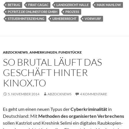
BETRUG
FIRAT CAGAC
LANDGERICHT HALLE
MAIK MAHLOW
PCFRITZ.DE ONLINESTORE GMBH
PROZESS
STEUERHINTERZIEHUNG
URHEBERRECHT
VORWURF
ABZOCKNEWS
,
ANMERKUNGEN
,
FUNDSTÜCKE
SO BRUTAL LÄUFT DAS
GESCHÄFT HINTER
KINOX.TO
5. NOVEMBER 2014
ABZOCKNEWS
4 KOMMENTARE
Es geht um einen neuen Typus der
Cyberkriminalität
in
Deutschland: Mit
Methoden des organisierten Verbrechens
sollen Kastriot und Kreshink Selimi ein digitales Raubkopien-