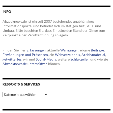
INFO
Abzocknews.de ist ein seit 2007 bestehendes unabhängiges
Informationsportal und befindet sich im stetigen Auf-, Aus- und
Umbau. Bitte beachten Sie, dass Einträge den Stand der Dinge zum
Zeitpunkt einer Veröffentlichung spiegeln.
Finden Sie hier
Erfassungen
, aktuelle
Warnungen
, eigene
Beiträge
,
Erwähnungen und Präsenzen
, ein
Webverzeichnis
,
Archivmaterial
,
getwittertes
, wir und
Social-Media
, weitere
Schlagzeilen
und wie Sie
Abzocknews.de unterstützen
können.
RESSORTS & SERVICES
Ressorts
&
Services