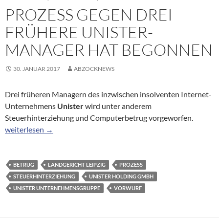
PROZESS GEGEN DREI
FRÜHERE UNISTER-
MANAGER HAT BEGONNEN
30. JANUAR 2017
ABZOCKNEWS
Drei früheren Managern des inzwischen insolventen Internet-
Unternehmens
Unister
wird unter anderem
Steuerhinterziehung und Computerbetrug vorgeworfen.
Prozess gegen drei frühere Unister-Manager hat begonnen
weiterlesen
→
BETRUG
LANDGERICHT LEIPZIG
PROZESS
STEUERHINTERZIEHUNG
UNISTER HOLDING GMBH
UNISTER UNTERNEHMENSGRUPPE
VORWURF