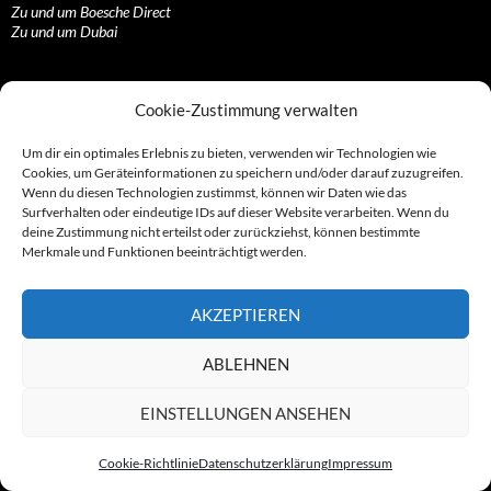
Zu und um Boesche Direct
Zu und um Dubai
Konstrukte rund um die Nutzlosbranche
Cookie-Zustimmung verwalten
1337-Crew
Um dir ein optimales Erlebnis zu bieten, verwenden wir Technologien wie
Alexander Hennig
Cookies, um Geräteinformationen zu speichern und/oder darauf zuzugreifen.
Christian Müller
Wenn du diesen Technologien zustimmst, können wir Daten wie das
Daniel Rosenke
Surfverhalten oder eindeutige IDs auf dieser Website verarbeiten. Wenn du
Die „Dialermafia“
deine Zustimmung nicht erteilst oder zurückziehst, können bestimmte
Die B2Bler
Merkmale und Funktionen beeinträchtigt werden.
Die Cybertainer
Die Hasimäuse
Die Isselburger
AKZEPTIEREN
Die jungen Römer
Frankfurter Kreisel
Gebrüder Schmidtlein
ABLEHNEN
Hamburger Ableger
Kalletaler-Dreieck
EINSTELLUNGEN ANSEHEN
Malaysischer-Ableger
Mega-Firmennetz
Münchener Ableger
Cookie-Richtlinie
Datenschutzerklärung
Impressum
Philipp Reisener