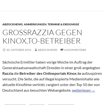
ABZOCKNEWS
,
ANMERKUNGEN
,
TERMINE & EREIGNISSE
GROSSRAZZIA GEGEN K
INOX.TO-BETREIBER
30. OKTOBER 2014
ABZOCKNEWS
6 KOMMENTARE
Sächsische Ermittler haben vorige Woche im Auftrag der
Generalstaatsanwaltschaft Dresden in einer groß angelegten
Razzia
die
Betreiber des Onlineportals Kinox.to
aufzuspüren
versucht. Die Seite, die auf illegal kopierte Medieninhalte wie
aktuelle Kinofilme verlinkt, rangiert unter den Top 50 der von
Großrazzia gegen Ki
Deutschland aus besuchten Webangebote.
weiterlesen
→