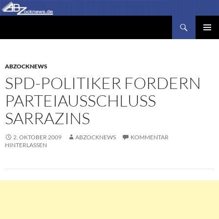
Zum
Inhalt
Suchen
Abzocknews.de
springen
PRIMÄR
MENÜ
ABZOCKNEWS
SPD-POLITIKER FORDERN
PARTEIAUSSCHLUSS
SARRAZINS
2. OKTOBER 2009
ABZOCKNEWS
KOMMENTAR
HINTERLASSEN