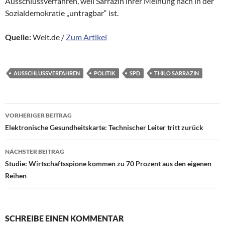
Ausschlussverfahren, weil Sarrazin ihrer Meinung nach in der
Sozialdemokratie „untragbar“ ist.
Quelle:
Welt.de /
Zum Artikel
AUSSCHLUSSVERFAHREN
POLITIK
SPD
THILO SARRAZIN
Beitragsnavigation
VORHERIGER BEITRAG
Elektronische Gesundheitskarte: Technischer Leiter tritt zurück
NÄCHSTER BEITRAG
Studie: Wirtschaftsspione kommen zu 70 Prozent aus den eigenen
Reihen
SCHREIBE EINEN KOMMENTAR