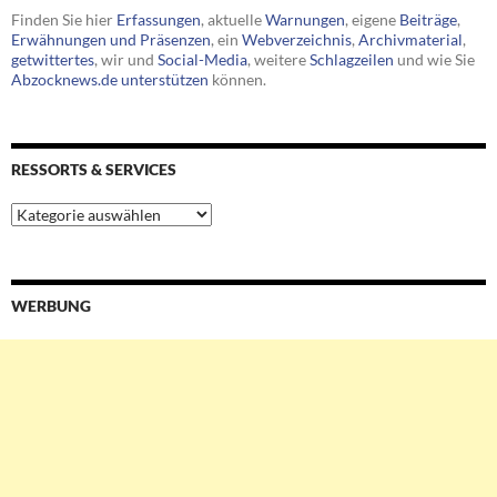
Finden Sie hier
Erfassungen
, aktuelle
Warnungen
, eigene
Beiträge
,
Erwähnungen und Präsenzen
, ein
Webverzeichnis
,
Archivmaterial
,
getwittertes
, wir und
Social-Media
, weitere
Schlagzeilen
und wie Sie
Abzocknews.de unterstützen
können.
RESSORTS & SERVICES
Ressorts
&
Services
WERBUNG