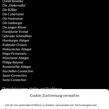
Daniel Rosenke
Die „Dialermafia“
Die B2Bler
Die Cybertainer
Die Hasimäuse
Die Isselburger
Die jungen Römer
Frankfurter Kreisel
Gebrüder Schmidtlein
Hamburger Ableger
Kalletaler-Dreieck
Malaysischer-Ableger
Mega-Firmennetz
Münchener Ableger
Philipp Reisener
Rumänischer Ableger
Seychellen-Connection
Spam-Connection
Swiss-Connection
Dienstleistungen, Helfer und Profiteure
Cookie-Zustimmung verwalten
Anonymisierungsdienste, VPN- und Web-Proxy…
Anwaltliche Vertretungen, Kanzleien und Juristen
Um dir ein optimales Erlebnis zu bieten, verwenden wir Technologien wie
Bezahlsysteme, Finanzdienstleister und…