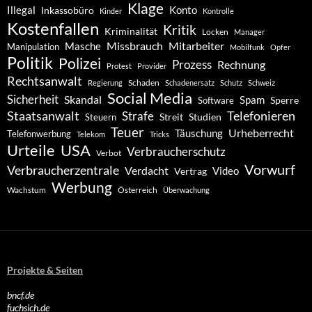
Klage
Konto
Illegal
Inkassobüro
Kinder
Kontrolle
Kostenfallen
Kritik
Kriminalität
Locken
Manager
Missbrauch
Mitarbeiter
Masche
Manipulation
Mobilfunk
Opfer
Politik
Polizei
Prozess
Rechnung
Protest
Provider
Rechtsanwalt
Schaden
Regierung
Schadenersatz
Schutz
Schweiz
Social Media
Sicherheit
Skandal
Spam
Software
Sperre
Staatsanwalt
Telefonieren
Strafe
Studien
Steuern
Streit
Teuer
Urheberrecht
Täuschung
Telefonwerbung
Telekom
Tricks
Urteile
USA
Verbraucherschutz
Verbot
Vorwurf
Verbraucherzentrale
Verdacht
Video
Vertrag
Werbung
Wachstum
Österreich
Überwachung
Projekte & Seiten
bncf.de
fuchsich.de