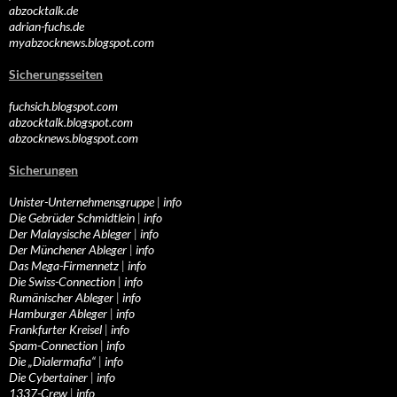
abzocktalk.de
adrian-fuchs.de
myabzocknews.blogspot.com
Sicherungsseiten
fuchsich.blogspot.com
abzocktalk.blogspot.com
abzocknews.blogspot.com
Sicherungen
Unister-Unternehmensgruppe
|
info
Die Gebrüder Schmidtlein
|
info
Der Malaysische Ableger
|
info
Der Münchener Ableger
|
info
Das Mega-Firmennetz
|
info
Die Swiss-Connection
|
info
Rumänischer Ableger
|
info
Hamburger Ableger
|
info
Frankfurter Kreisel
|
info
Spam-Connection
|
info
Die „Dialermafia“
|
info
Die Cybertainer
|
info
1337-Crew
|
info