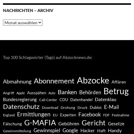
NACHRICHTEN – ARCHIV
Nachrichten
–
Archiv
Top 100 Schlagwörter (Tags) auf Abzocknews.de:
Abzocke
Abonnement
Abmahnung
Affären
Betrug
Banken
Behörden
Ausspähen
Angriff
Apple
Auto
Datenklau
Bundesregierung
CDU
Datenhandel
Call-Center
Datenschutz
E-Mail
Dubios
Drohung
Download
Druck
Ermittlungen
Facebook
Experten
EU
Festnahme
England
FDP
G-MAFIA
Gericht
Gebühren
Gesetze
Fälschung
Gewinnspiel
Google
Handy
Hacker
Haft
Gewinnmitteilung