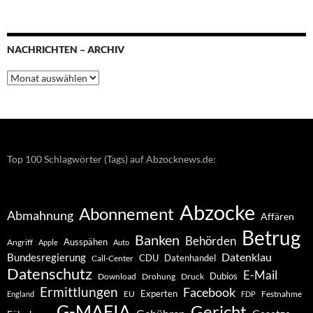
NACHRICHTEN – ARCHIV
Nachrichten
–
Archiv
Top 100 Schlagwörter (Tags) auf Abzocknews.de:
Abzocke
Abonnement
Abmahnung
Affären
Betrug
Banken
Behörden
Ausspähen
Angriff
Apple
Auto
Datenklau
Bundesregierung
CDU
Datenhandel
Call-Center
Datenschutz
E-Mail
Dubios
Drohung
Download
Druck
Ermittlungen
Facebook
Experten
EU
Festnahme
England
FDP
G-MAFIA
Gericht