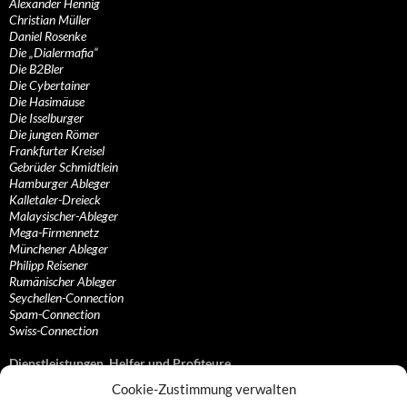
Alexander Hennig
Christian Müller
Daniel Rosenke
Die „Dialermafia“
Die B2Bler
Die Cybertainer
Die Hasimäuse
Die Isselburger
Die jungen Römer
Frankfurter Kreisel
Gebrüder Schmidtlein
Hamburger Ableger
Kalletaler-Dreieck
Malaysischer-Ableger
Mega-Firmennetz
Münchener Ableger
Philipp Reisener
Rumänischer Ableger
Seychellen-Connection
Spam-Connection
Swiss-Connection
Dienstleistungen, Helfer und Profiteure
Cookie-Zustimmung verwalten
Anonymisierungsdienste, VPN- und Web-Proxy…