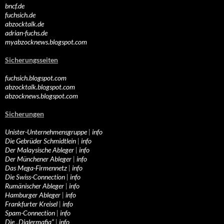
bncf.de
fuchsich.de
abzocktalk.de
adrian-fuchs.de
myabzocknews.blogspot.com
Sicherungsseiten
fuchsich.blogspot.com
abzocktalk.blogspot.com
abzocknews.blogspot.com
Sicherungen
Unister-Unternehmensgruppe
|
info
Die Gebrüder Schmidtlein
|
info
Der Malaysische Ableger
|
info
Der Münchener Ableger
|
info
Das Mega-Firmennetz
|
info
Die Swiss-Connection
|
info
Rumänischer Ableger
|
info
Hamburger Ableger
|
info
Frankfurter Kreisel
|
info
Spam-Connection
|
info
Die „Dialermafia“
|
info