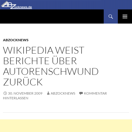
Zum
Inhalt
Suchen
Abzocknews.de
springen
PRIMÄR
MENÜ
ABZOCKNEWS
WIKIPEDIA WEIST
BERICHTE ÜBER
AUTORENSCHWUND
ZURÜCK
30. NOVEMBER 2009
ABZOCKNEWS
KOMMENTAR
HINTERLASSEN