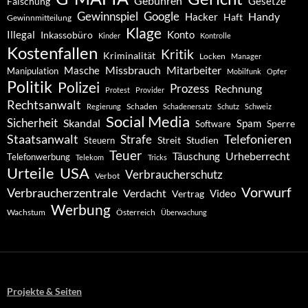
Gebühren
Gesetze
Fälschung
Gewinnspiel
Google
Handy
Hacker
Haft
Gewinnmitteilung
Klage
Konto
Illegal
Inkassobüro
Kinder
Kontrolle
Kostenfallen
Kritik
Kriminalität
Locken
Manager
Missbrauch
Mitarbeiter
Masche
Manipulation
Mobilfunk
Opfer
Politik
Polizei
Prozess
Rechnung
Protest
Provider
Rechtsanwalt
Schaden
Regierung
Schadenersatz
Schutz
Schweiz
Social Media
Sicherheit
Skandal
Spam
Software
Sperre
Staatsanwalt
Telefonieren
Strafe
Studien
Steuern
Streit
Teuer
Urheberrecht
Täuschung
Telefonwerbung
Telekom
Tricks
Urteile
USA
Verbraucherschutz
Verbot
Vorwurf
Verbraucherzentrale
Verdacht
Video
Vertrag
Werbung
Wachstum
Österreich
Überwachung
Projekte & Seiten