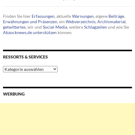
Finden Sie hier
Erfassungen
, aktuelle
Warnungen
, eigene
Beiträge
,
Erwähnungen und Präsenzen
, ein
Webverzeichnis
,
Archivmaterial
,
getwittertes
, wir und
Social-Media
, weitere
Schlagzeilen
und wie Sie
Abzocknews.de unterstützen
können.
RESSORTS & SERVICES
Ressorts
&
Services
WERBUNG