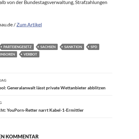
alb von der Bundestagsverwaltung, Strafzahlungen
hau.de /
Zum Artikel
PARTEIENGESETZ
SACHSEN
SANKTION
SPD
ONSOREN
VERBOT
avigation
RAG
l: Generalanwalt lässt private Wettanbieter abblitzen
G
ht: YouPorn-Retter narrt Kabel-1-Ermittler
NEN KOMMENTAR