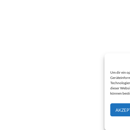
Um dir ein o
Geräteinform
Technologien
dieser Websi
können best
AKZEP