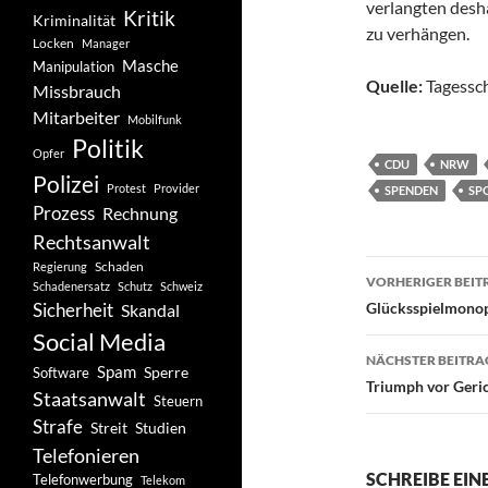
verlangten desh
Kritik
Kriminalität
zu verhängen.
Locken
Manager
Masche
Manipulation
Quelle:
Tagessc
Missbrauch
Mitarbeiter
Mobilfunk
Politik
Opfer
CDU
NRW
Polizei
Protest
Provider
SPENDEN
SP
Prozess
Rechnung
Rechtsanwalt
Beitragsn
Schaden
Regierung
VORHERIGER BEIT
Schadenersatz
Schutz
Schweiz
Sicherheit
Glücksspielmonopo
Skandal
Social Media
NÄCHSTER BEITRA
Spam
Software
Sperre
Triumph vor Geric
Staatsanwalt
Steuern
Strafe
Studien
Streit
Telefonieren
SCHREIBE EI
Telefonwerbung
Telekom