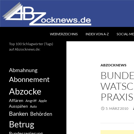
Zum
Inhalt
springen
Suchen
Abzocknews.de
WEBVERZEICHNIS
INDEX VON A-Z
SOCIAL-ME
Ihr unabhängiges
Top 100 Schlagwörter (Tags)
Informationsportal
auf Abzocknews.de:
ABZOCKNEWS
Abmahnung
BUNDE
Abonnement
WATSC
Abzocke
PRAXIS
Affären
Angriff
Apple
Ausspähen
Auto
5. MÄRZ 2010
Banken
Behörden
Betrug
Bundesregierung