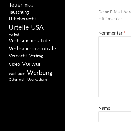
Teuer
Tricks
Deine E-Mail-Adre
Täuschung
Urheberrecht
mit
*
markiert
Urteile
USA
Kommentar
*
Verbot
Verbraucherschutz
Verbraucherzentrale
Verdacht
Vertrag
Vorwurf
Video
Werbung
Wachstum
Österreich
Überwachung
Name