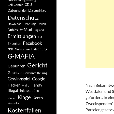
CDU
Call-Center
Datenklau
Datenhandel
Datenschutz
Drohung
Download
Druck
E-Mail
Dubios
England
Ermittlungen
EU
Facebook
Experten
Fälschung
Festnahme
FDP
G-MAFIA
Gericht
Gebühren
Gesetze
Gewinnmitteilung
Gewinnspiel
Google
Handy
Hacker
Nach Bekanntwe
Haft
Illegal
Inkassobüro
Westfalen und S
Klage
gefordert. In ei
Konto
Kinder
Zweckspenden“ a
Kontrolle
Kostenfallen
Parteiengesetz 