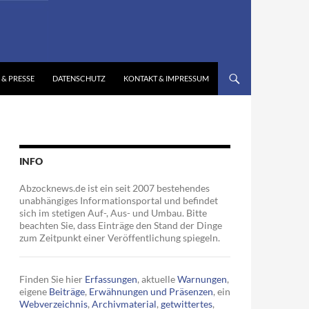
 & PRESSE
DATENSCHUTZ
KONTAKT & IMPRESSUM
INFO
Abzocknews.de ist ein seit 2007 bestehendes
unabhängiges Informationsportal und befindet
sich im stetigen Auf-, Aus- und Umbau. Bitte
beachten Sie, dass Einträge den Stand der Dinge
zum Zeitpunkt einer Veröffentlichung spiegeln.
Finden Sie hier
Erfassungen
, aktuelle
Warnungen
,
eigene
Beiträge
,
Erwähnungen und Präsenzen
, ein
Webverzeichnis
,
Archivmaterial
,
getwittertes
,