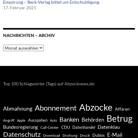
Empörung – Beck-Verlag bittet um Entschuldigung
17. Februar 2021
NACHRICHTEN – ARCHIV
Nachrichten
–
Archiv
Top 100 Schlagwörter (Tags) auf Abzocknews.de:
Abzocke
Abonnement
Abmahnung
Affären
Betrug
Banken
Behörden
Ausspähen
Angriff
Apple
Auto
Datenklau
Bundesregierung
CDU
Datenhandel
Call-Center
Datenschutz
E-Mail
Dubios
Drohung
Download
Druck