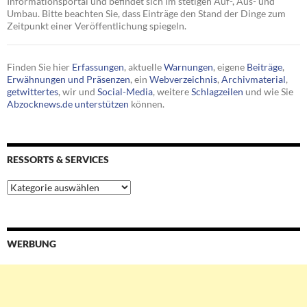
Informationsportal und befindet sich im stetigen Auf-, Aus- und
Umbau. Bitte beachten Sie, dass Einträge den Stand der Dinge zum
Zeitpunkt einer Veröffentlichung spiegeln.
Finden Sie hier
Erfassungen
, aktuelle
Warnungen
, eigene
Beiträge
,
Erwähnungen und Präsenzen
, ein
Webverzeichnis
,
Archivmaterial
,
getwittertes
, wir und
Social-Media
, weitere
Schlagzeilen
und wie Sie
Abzocknews.de unterstützen
können.
RESSORTS & SERVICES
Ressorts
&
Services
WERBUNG