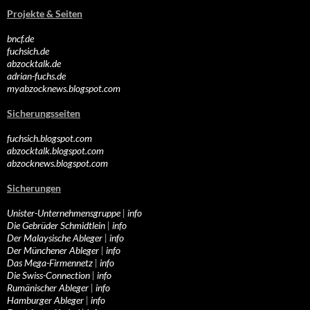
Projekte & Seiten
bncf.de
fuchsich.de
abzocktalk.de
adrian-fuchs.de
myabzocknews.blogspot.com
Sicherungsseiten
fuchsich.blogspot.com
abzocktalk.blogspot.com
abzocknews.blogspot.com
Sicherungen
Unister-Unternehmensgruppe
|
info
Die Gebrüder Schmidtlein
|
info
Der Malaysische Ableger
|
info
Der Münchener Ableger
|
info
Das Mega-Firmennetz
|
info
Die Swiss-Connection
|
info
Rumänischer Ableger
|
info
Hamburger Ableger
|
info