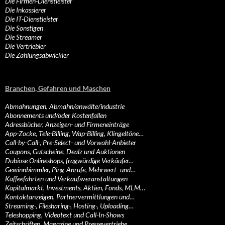
Die Firmen-Dienstleister
Die Inkassierer
Die IT-Dienstleister
Die Sonstigen
Die Streamer
Die Vertriebler
Die Zahlungsabwickler
Branchen, Gefahren und Maschen
Abmahnungen, Abmahn/anwälte/industrie
Abonnements und/oder Kostenfallen
Adressbücher, Anzeigen- und Firmeneinträge
App-Zocke, Tele-Billing, Wap-Billing, Klingeltöne…
Call-by-Call-, Pre-Select- und Vorwahl-Anbieter
Coupons, Gutscheine, Dealz und Auktionen
Dubiose Onlineshops, fragwürdige Verkäufer…
Gewinnbimmler, Ping-Anrufe, Mehrwert- und…
Kaffeefahrten und Verkaufsveranstaltungen
Kapitalmarkt, Investments, Aktien, Fonds, MLM…
Kontaktanzeigen, Partnervermittlungen und…
Streaming-, Filesharing-, Hosting-, Uploading…
Teleshopping, Videotext und Call-In-Shows
Zeitschriften, Magazine und Pressevertriebe