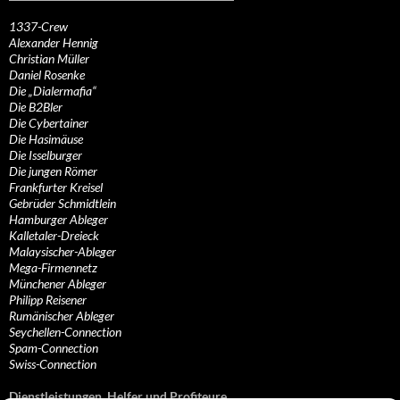
1337-Crew
Alexander Hennig
Christian Müller
Daniel Rosenke
Die „Dialermafia“
Die B2Bler
Die Cybertainer
Die Hasimäuse
Die Isselburger
Die jungen Römer
Frankfurter Kreisel
Gebrüder Schmidtlein
Hamburger Ableger
Kalletaler-Dreieck
Malaysischer-Ableger
Mega-Firmennetz
Münchener Ableger
Philipp Reisener
Rumänischer Ableger
Seychellen-Connection
Spam-Connection
Swiss-Connection
Dienstleistungen, Helfer und Profiteure