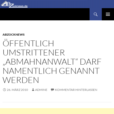
Zum
Inhalt
Suchen
Abzocknews.de
springen
PRIMÄR
MENÜ
ABZOCKNEWS
ÖFFENTLICH
UMSTRITTENER
„ABMAHNANWALT“ DARF
NAMENTLICH GENANNT
WERDEN
26. MÄRZ 2010
ADMINE
KOMMENTAR HINTERLASSEN