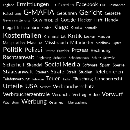
Ermittlungen
Facebook
Experten
EU
Festnahme
England
FDP
G-MAFIA
Gericht
Gebühren
Gesetze
Fälschung
Gewinnspiel
Google
Handy
Hacker
Haft
Gewinnmitteilung
Klage
Konto
Illegal
Inkassobüro
Kinder
Kontrolle
Kostenfallen
Kritik
Kriminalität
Locken
Manager
Missbrauch
Mitarbeiter
Masche
Manipulation
Mobilfunk
Opfer
Politik
Polizei
Prozess
Rechnung
Protest
Provider
Rechtsanwalt
Schaden
Regierung
Schadenersatz
Schutz
Schweiz
Social Media
Sicherheit
Skandal
Spam
Software
Sperre
Staatsanwalt
Telefonieren
Strafe
Studien
Steuern
Streit
Teuer
Urheberrecht
Täuschung
Telefonwerbung
Telekom
Tricks
Urteile
USA
Verbraucherschutz
Verbot
Vorwurf
Verbraucherzentrale
Verdacht
Video
Vertrag
Werbung
Wachstum
Österreich
Überwachung