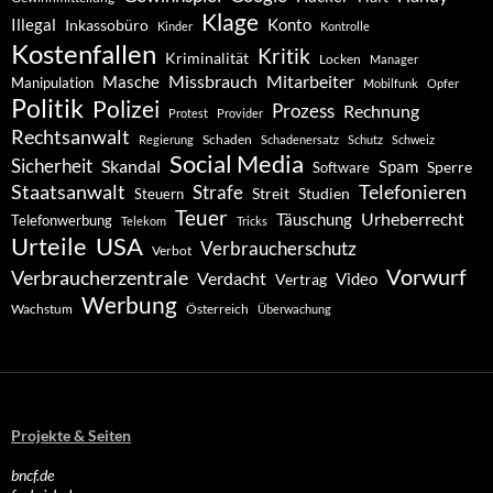
Klage
Konto
Illegal
Inkassobüro
Kinder
Kontrolle
Kostenfallen
Kritik
Kriminalität
Locken
Manager
Missbrauch
Mitarbeiter
Masche
Manipulation
Mobilfunk
Opfer
Politik
Polizei
Prozess
Rechnung
Protest
Provider
Rechtsanwalt
Schaden
Regierung
Schadenersatz
Schutz
Schweiz
Social Media
Sicherheit
Skandal
Spam
Software
Sperre
Staatsanwalt
Telefonieren
Strafe
Studien
Steuern
Streit
Teuer
Urheberrecht
Täuschung
Telefonwerbung
Telekom
Tricks
Urteile
USA
Verbraucherschutz
Verbot
Vorwurf
Verbraucherzentrale
Verdacht
Video
Vertrag
Werbung
Wachstum
Österreich
Überwachung
Projekte & Seiten
bncf.de