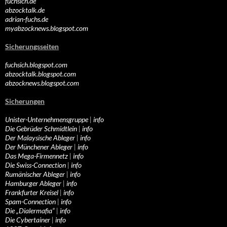
fuchsich.de
abzocktalk.de
adrian-fuchs.de
myabzocknews.blogspot.com
Sicherungsseiten
fuchsich.blogspot.com
abzocktalk.blogspot.com
abzocknews.blogspot.com
Sicherungen
Unister-Unternehmensgruppe
|
info
Die Gebrüder Schmidtlein
|
info
Der Malaysische Ableger
|
info
Der Münchener Ableger
|
info
Das Mega-Firmennetz
|
info
Die Swiss-Connection
|
info
Rumänischer Ableger
|
info
Hamburger Ableger
|
info
Frankfurter Kreisel
|
info
Spam-Connection
|
info
Die „Dialermafia“
|
info
Die Cybertainer
|
info