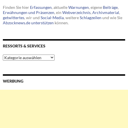
Finden Sie hier
Erfassungen
, aktuelle
Warnungen
, eigene
Beiträge
,
Erwähnungen und Präsenzen
, ein
Webverzeichnis
,
Archivmaterial
,
getwittertes
, wir und
Social-Media
, weitere
Schlagzeilen
und wie Sie
Abzocknews.de unterstützen
können.
RESSORTS & SERVICES
Ressorts
&
Services
WERBUNG