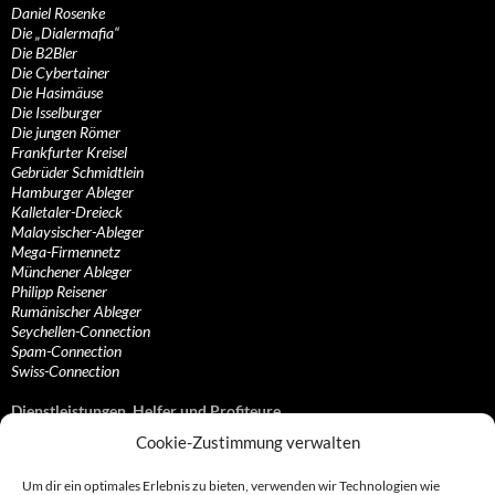
Daniel Rosenke
Die „Dialermafia“
Die B2Bler
Die Cybertainer
Die Hasimäuse
Die Isselburger
Die jungen Römer
Frankfurter Kreisel
Gebrüder Schmidtlein
Hamburger Ableger
Kalletaler-Dreieck
Malaysischer-Ableger
Mega-Firmennetz
Münchener Ableger
Philipp Reisener
Rumänischer Ableger
Seychellen-Connection
Spam-Connection
Swiss-Connection
Dienstleistungen, Helfer und Profiteure
Cookie-Zustimmung verwalten
Anonymisierungsdienste, VPN- und Web-Proxy…
Anwaltliche Vertretungen, Kanzleien und Juristen
Um dir ein optimales Erlebnis zu bieten, verwenden wir Technologien wie
Bezahlsysteme, Finanzdienstleister und…