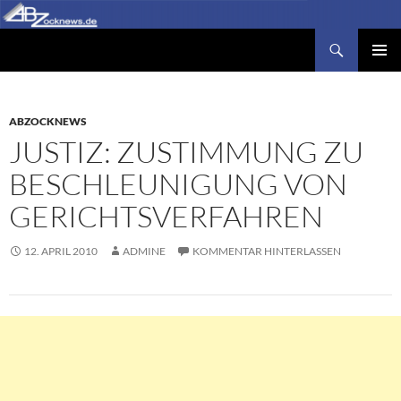
Zum
Inhalt
Suchen
Abzocknews.de
springen
PRIMÄR
MENÜ
ABZOCKNEWS
JUSTIZ: ZUSTIMMUNG ZU
BESCHLEUNIGUNG VON
GERICHTSVERFAHREN
12. APRIL 2010
ADMINE
KOMMENTAR HINTERLASSEN