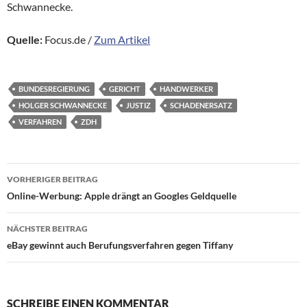
Schwannecke.
Quelle:
Focus.de /
Zum Artikel
BUNDESREGIERUNG
GERICHT
HANDWERKER
HOLGER SCHWANNECKE
JUSTIZ
SCHADENERSATZ
VERFAHREN
ZDH
Beitragsnavigation
VORHERIGER BEITRAG
Online-Werbung: Apple drängt an Googles Geldquelle
NÄCHSTER BEITRAG
eBay gewinnt auch Berufungsverfahren gegen Tiffany
SCHREIBE EINEN KOMMENTAR