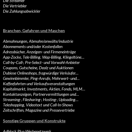
Die Streamer
Die Vertriebler
Die Zahlungsabwickler
Branchen, Gefahren und Maschen
Abmahnungen, Abmahn/anwälte/industrie
Abonnements und/oder Kostenfallen
Adressbücher, Anzeigen- und Firmeneinträge
App-Zocke, Tele-Billing, Wap-Billing, Klingeltöne…
Call-by-Call-, Pre-Select- und Vorwahl-Anbieter
Coupons, Gutscheine, Dealz und Auktionen
Dubiose Onlineshops, fragwürdige Verkäufer…
Gewinnbimmler, Ping-Anrufe, Mehrwert- und…
Kaffeefahrten und Verkaufsveranstaltungen
Kapitalmarkt, Investments, Aktien, Fonds, MLM…
Kontaktanzeigen, Partnervermittlungen und…
Streaming-, Filesharing-, Hosting-, Uploading…
Teleshopping, Videotext und Call-In-Shows
Zeitschriften, Magazine und Pressevertriebe
Sonstige Gruppen und Konstrukte
Adblock Plus-Werbenetzwerk