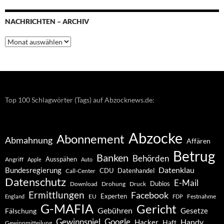
NACHRICHTEN – ARCHIV
Nachrichten
–
Archiv
Top 100 Schlagwörter (Tags) auf Abzocknews.de:
Abzocke
Abonnement
Abmahnung
Affären
Betrug
Banken
Behörden
Ausspähen
Angriff
Apple
Auto
Datenklau
Bundesregierung
CDU
Datenhandel
Call-Center
Datenschutz
E-Mail
Dubios
Drohung
Download
Druck
Ermittlungen
Facebook
Experten
EU
Festnahme
England
FDP
G-MAFIA
Gericht
Gebühren
Gesetze
Fälschung
Gewinnspiel
Google
Handy
Hacker
Haft
Gewinnmitteilung