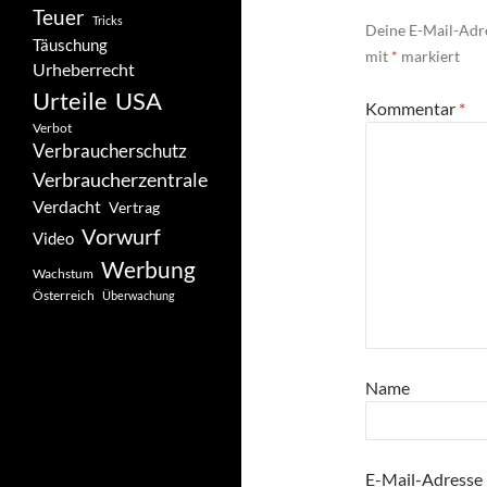
Teuer
Tricks
Deine E-Mail-Adre
Täuschung
mit
*
markiert
Urheberrecht
Urteile
USA
Kommentar
*
Verbot
Verbraucherschutz
Verbraucherzentrale
Verdacht
Vertrag
Vorwurf
Video
Werbung
Wachstum
Österreich
Überwachung
Name
E-Mail-Adresse