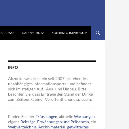
 & PRESSE
DATENSCHUTZ
KONTAKT & IMPRESSUM
INFO
Abzocknews.de ist ein seit 2007 bestehendes
unabhängiges Informationsportal und befindet
sich im stetigen Auf-, Aus- und Umbau. Bitte
beachten Sie, dass Einträge den Stand der Dinge
zum Zeitpunkt einer Veröffentlichung spiegeln.
Finden Sie hier
Erfassungen
, aktuelle
Warnungen
,
eigene
Beiträge
,
Erwähnungen und Präsenzen
, ein
Webverzeichnis
,
Archivmaterial
,
getwittertes
,