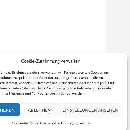
Cookie-Zustimmung verwalten
ptimales Erlebnis zu bieten, verwenden wir Technologien wie Cookies, um
ationen zu speichern und/oder darauf zuzugreifen. Wenn du diesen
 zustimmst, können wir Daten wie das Surfverhalten oder eindeutige IDs auf
te verarbeiten. Wenn du deine Zustimmung nicht erteilst oder zurückziehst,
immte Merkmale und Funktionen beeinträchtigt werden.
TIEREN
ABLEHNEN
EINSTELLUNGEN ANSEHEN
Cookie-Richtlinie
Datenschutzerklärung
Impressum