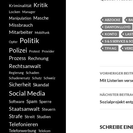
Kritik
Kriminalität
Locken
Manager
Masche
Manipulation
ABZOCKE
BA
Missbrauch
DANYON LLOYD
Mitarbeiter
Mobilfunk
KONTO
LAS
Politik
S & S SERVICE & 
Opfer
Polizei
TFH AG
VER
Protest
Provider
Prozess
Rechnung
Rechtsanwalt
Beitragsn
Schaden
Regierung
VORHERIGER BEIT
Schadenersatz
Schutz
Schweiz
Mit Listerien ver
Sicherheit
Skandal
Social Media
NÄCHSTER BEITRA
Spam
Software
Sperre
Sozialprojekt ent
Staatsanwalt
Steuern
Strafe
Studien
Streit
Telefonieren
SCHREIBE EI
Telefonwerbung
Telekom