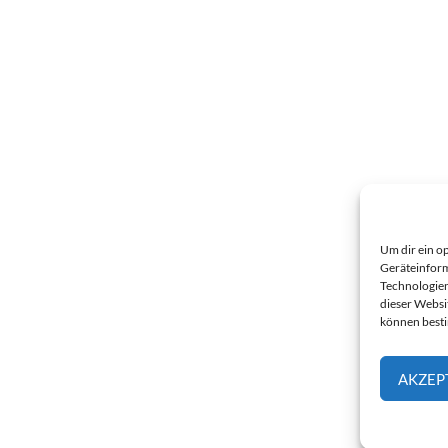
Um dir ein o
Geräteinform
Technologien
dieser Websi
können best
AKZEP