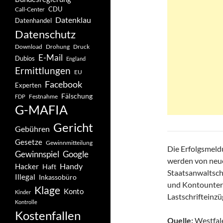
CDU
Call-Center
Datenklau
Datenhandel
Datenschutz
Drohung
Download
Druck
E-Mail
Dubios
England
Ermittlungen
EU
Facebook
Experten
Fälschung
Festnahme
FDP
G-MAFIA
Gericht
Gebühren
Gesetze
Gewinnmitteilung
Die Erfolgsmeld
Gewinnspiel
Google
werden von neue
Handy
Hacker
Haft
Staatsanwaltsch
Illegal
Inkassobüro
und Kontounter
Klage
Konto
Kinder
Lastschrifteinzü
Kontrolle
Kostenfallen
Quelle:
Westfale