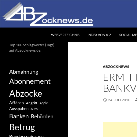
Zum
Inhalt
springen
Suchen
Abzocknews.de
WEBVERZEICHNIS
INDEX VON A-Z
SOCIAL-ME
Ihr unabhängiges
Top 100 Schlagwörter (Tags)
Informationsportal
auf Abzocknews.de:
ABZOCKNEWS
Abmahnung
ERMIT
Abonnement
BANKV
Abzocke
24. JULI 2010
Affären
Angriff
Apple
Ausspähen
Auto
Banken
Behörden
Betrug
Bundesregierung