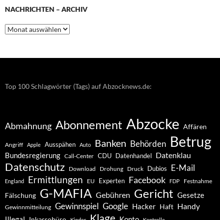
NACHRICHTEN – ARCHIV
Nachrichten
–
Archiv
Top 100 Schlagwörter (Tags) auf Abzocknews.de:
Abzocke
Abonnement
Abmahnung
Affären
Betrug
Banken
Behörden
Ausspähen
Angriff
Apple
Auto
Datenklau
Bundesregierung
CDU
Datenhandel
Call-Center
Datenschutz
E-Mail
Dubios
Drohung
Download
Druck
Ermittlungen
Facebook
Experten
EU
Festnahme
England
FDP
G-MAFIA
Gericht
Gebühren
Gesetze
Fälschung
Gewinnspiel
Google
Handy
Hacker
Haft
Gewinnmitteilung
Klage
Konto
Illegal
Inkassobüro
Kinder
Kontrolle