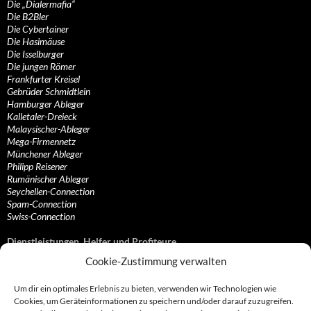
Die „Dialermafia“
Die B2Bler
Die Cybertainer
Die Hasimäuse
Die Isselburger
Die jungen Römer
Frankfurter Kreisel
Gebrüder Schmidtlein
Hamburger Ableger
Kalletaler-Dreieck
Malaysischer-Ableger
Mega-Firmennetz
Münchener Ableger
Philipp Reisener
Rumänischer Ableger
Seychellen-Connection
Spam-Connection
Swiss-Connection
Dienstleistungen, Helfer und Profiteure
Cookie-Zustimmung verwalten
Anonymisierungsdienste, VPN- und Web-Proxy…
Anwaltliche Vertretungen, Kanzleien und Juristen
Um dir ein optimales Erlebnis zu bieten, verwenden wir Technologien wie
Bezahlsysteme, Finanzdienstleister und…
Cookies, um Geräteinformationen zu speichern und/oder darauf zuzugreifen.
Bürodienstleister, Firmengründer- und/oder…