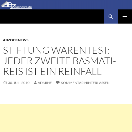
Zum
Inhalt
Suchen
Abzocknews.de
springen
PRIMÄR
MENÜ
ABZOCKNEWS
STIFTUNG WARENTEST:
JEDER ZWEITE BASMATI-
REIS IST EIN REINFALL
30. JULI 2010
ADMINE
KOMMENTAR HINTERLASSEN