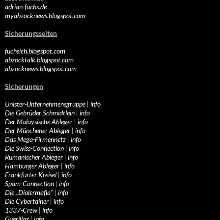
adrian-fuchs.de
myabzocknews.blogspot.com
Sicherungsseiten
fuchsich.blogspot.com
abzocktalk.blogspot.com
abzocknews.blogspot.com
Sicherungen
Unister-Unternehmensgruppe
|
info
Die Gebrüder Schmidtlein
|
info
Der Malaysische Ableger
|
info
Der Münchener Ableger
|
info
Das Mega-Firmennetz
|
info
Die Swiss-Connection
|
info
Rumänischer Ableger
|
info
Hamburger Ableger
|
info
Frankfurter Kreisel
|
info
Spam-Connection
|
info
Die „Dialermafia“
|
info
Die Cybertainer
|
info
1337-Crew
|
info
Guerillaz
|
info