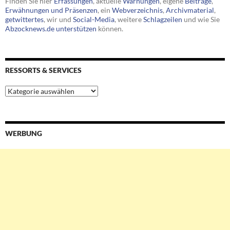
Finden Sie hier
Erfassungen
, aktuelle
Warnungen
, eigene
Beiträge
,
Erwähnungen und Präsenzen
, ein
Webverzeichnis
,
Archivmaterial
,
getwittertes
, wir und
Social-Media
, weitere
Schlagzeilen
und wie Sie
Abzocknews.de unterstützen
können.
RESSORTS & SERVICES
Ressorts
&
Services
WERBUNG