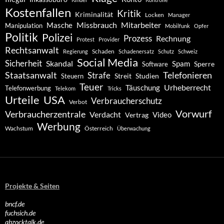
Kostenfallen
Kritik
Kriminalität
Locken
Manager
Missbrauch
Mitarbeiter
Masche
Manipulation
Mobilfunk
Opfer
Politik
Polizei
Prozess
Rechnung
Protest
Provider
Rechtsanwalt
Schaden
Regierung
Schadenersatz
Schutz
Schweiz
Social Media
Sicherheit
Skandal
Spam
Software
Sperre
Staatsanwalt
Telefonieren
Strafe
Studien
Steuern
Streit
Teuer
Urheberrecht
Täuschung
Telefonwerbung
Telekom
Tricks
Urteile
USA
Verbraucherschutz
Verbot
Vorwurf
Verbraucherzentrale
Verdacht
Video
Vertrag
Werbung
Wachstum
Österreich
Überwachung
Projekte & Seiten
bncf.de
fuchsich.de
abzocktalk.de