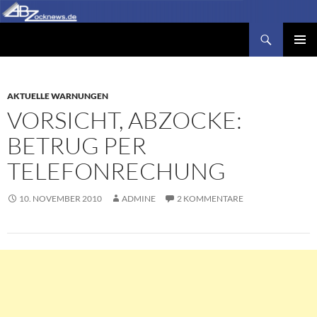
Zum
Inhalt
Suchen
Abzocknews.de
springen
PRIMÄR
MENÜ
AKTUELLE WARNUNGEN
VORSICHT, ABZOCKE:
BETRUG PER
TELEFONRECHUNG
10. NOVEMBER 2010
ADMINE
2 KOMMENTARE