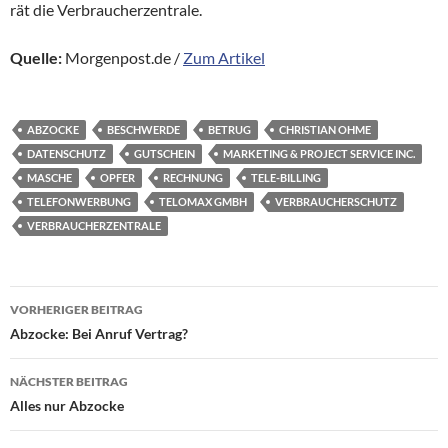
rät die Verbraucherzentrale.
Quelle:
Morgenpost.de /
Zum Artikel
ABZOCKE
BESCHWERDE
BETRUG
CHRISTIAN OHME
DATENSCHUTZ
GUTSCHEIN
MARKETING & PROJECT SERVICE INC.
MASCHE
OPFER
RECHNUNG
TELE-BILLING
TELEFONWERBUNG
TELOMAX GMBH
VERBRAUCHERSCHUTZ
VERBRAUCHERZENTRALE
Beitragsnavigation
VORHERIGER BEITRAG
Abzocke: Bei Anruf Vertrag?
NÄCHSTER BEITRAG
Alles nur Abzocke