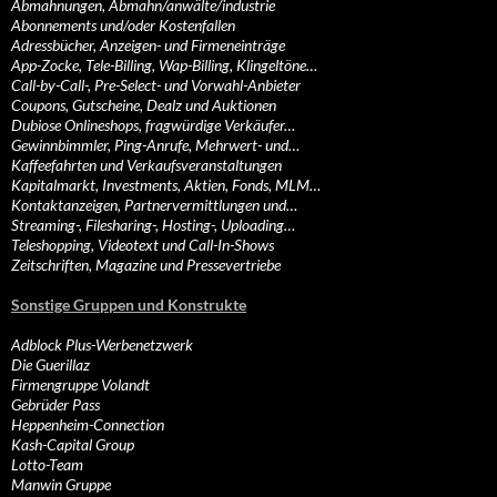
Abmahnungen, Abmahn/anwälte/industrie
Abonnements und/oder Kostenfallen
Adressbücher, Anzeigen- und Firmeneinträge
App-Zocke, Tele-Billing, Wap-Billing, Klingeltöne…
Call-by-Call-, Pre-Select- und Vorwahl-Anbieter
Coupons, Gutscheine, Dealz und Auktionen
Dubiose Onlineshops, fragwürdige Verkäufer…
Gewinnbimmler, Ping-Anrufe, Mehrwert- und…
Kaffeefahrten und Verkaufsveranstaltungen
Kapitalmarkt, Investments, Aktien, Fonds, MLM…
Kontaktanzeigen, Partnervermittlungen und…
Streaming-, Filesharing-, Hosting-, Uploading…
Teleshopping, Videotext und Call-In-Shows
Zeitschriften, Magazine und Pressevertriebe
Sonstige Gruppen und Konstrukte
Adblock Plus-Werbenetzwerk
Die Guerillaz
Firmengruppe Volandt
Gebrüder Pass
Heppenheim-Connection
Kash-Capital Group
Lotto-Team
Manwin Gruppe