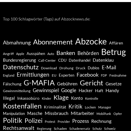
Top 100 Schlagwörter (Tags) auf Abzocknews.de:
Abzocke
Abonnement
Abmahnung
Affären
Betrug
Banken
Behörden
Ausspähen
Angriff
Apple
Auto
Datenklau
Bundesregierung
CDU
Datenhandel
Call-Center
Datenschutz
E-Mail
Dubios
Drohung
Download
Druck
Ermittlungen
Facebook
Experten
EU
Festnahme
England
FDP
G-MAFIA
Gericht
Gebühren
Gesetze
Fälschung
Gewinnspiel
Google
Handy
Hacker
Haft
Gewinnmitteilung
Klage
Konto
Illegal
Inkassobüro
Kinder
Kontrolle
Kostenfallen
Kritik
Kriminalität
Locken
Manager
Missbrauch
Mitarbeiter
Masche
Manipulation
Mobilfunk
Opfer
Politik
Polizei
Prozess
Rechnung
Protest
Provider
Rechtsanwalt
Schaden
Regierung
Schadenersatz
Schutz
Schweiz