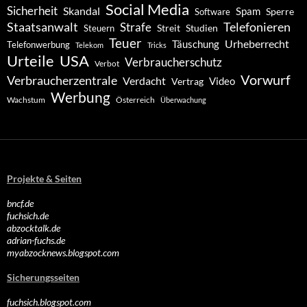
Social Media
Sicherheit
Skandal
Spam
Software
Sperre
Staatsanwalt
Telefonieren
Strafe
Studien
Steuern
Streit
Teuer
Urheberrecht
Täuschung
Telefonwerbung
Telekom
Tricks
Urteile
USA
Verbraucherschutz
Verbot
Vorwurf
Verbraucherzentrale
Verdacht
Video
Vertrag
Werbung
Wachstum
Österreich
Überwachung
Projekte & Seiten
bncf.de
fuchsich.de
abzocktalk.de
adrian-fuchs.de
myabzocknews.blogspot.com
Sicherungsseiten
fuchsich.blogspot.com