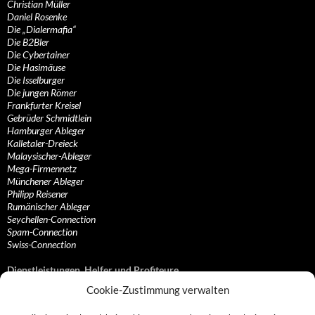
Christian Müller
Daniel Rosenke
Die „Dialermafia“
Die B2Bler
Die Cybertainer
Die Hasimäuse
Die Isselburger
Die jungen Römer
Frankfurter Kreisel
Gebrüder Schmidtlein
Hamburger Ableger
Kalletaler-Dreieck
Malaysischer-Ableger
Mega-Firmennetz
Münchener Ableger
Philipp Reisener
Rumänischer Ableger
Seychellen-Connection
Spam-Connection
Swiss-Connection
Dienstleistungen, Helfer und Profiteure
Cookie-Zustimmung verwalten
Anonymisierungsdienste, VPN- und Web-Proxy…
Anwaltliche Vertretungen, Kanzleien und Juristen