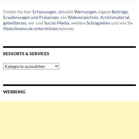
Finden Sie hier
Erfassungen
, aktuelle
Warnungen
, eigene
Beiträge
,
Erwähnungen und Präsenzen
, ein
Webverzeichnis
,
Archivmaterial
,
getwittertes
, wir und
Social-Media
, weitere
Schlagzeilen
und wie Sie
Abzocknews.de unterstützen
können.
RESSORTS & SERVICES
Ressorts
&
Services
WERBUNG