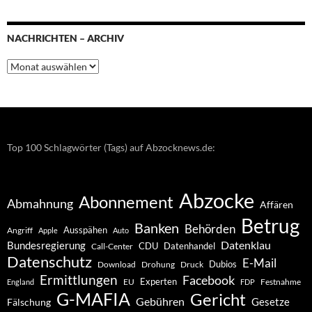
NACHRICHTEN – ARCHIV
Nachrichten
–
Archiv
Top 100 Schlagwörter (Tags) auf Abzocknews.de:
Abzocke
Abonnement
Abmahnung
Affären
Betrug
Banken
Behörden
Ausspähen
Angriff
Apple
Auto
Datenklau
Bundesregierung
CDU
Datenhandel
Call-Center
Datenschutz
E-Mail
Dubios
Drohung
Download
Druck
Ermittlungen
Facebook
Experten
EU
Festnahme
England
FDP
G-MAFIA
Gericht
Gebühren
Gesetze
Fälschung