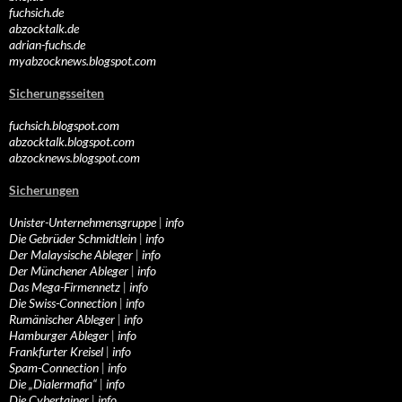
fuchsich.de
abzocktalk.de
adrian-fuchs.de
myabzocknews.blogspot.com
Sicherungsseiten
fuchsich.blogspot.com
abzocktalk.blogspot.com
abzocknews.blogspot.com
Sicherungen
Unister-Unternehmensgruppe
|
info
Die Gebrüder Schmidtlein
|
info
Der Malaysische Ableger
|
info
Der Münchener Ableger
|
info
Das Mega-Firmennetz
|
info
Die Swiss-Connection
|
info
Rumänischer Ableger
|
info
Hamburger Ableger
|
info
Frankfurter Kreisel
|
info
Spam-Connection
|
info
Die „Dialermafia“
|
info
Die Cybertainer
|
info