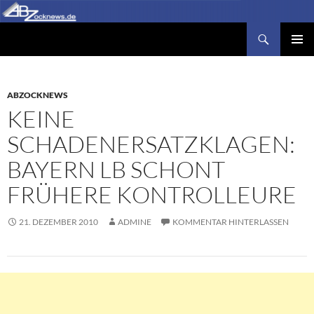
Zum
Inhalt
Suchen
Abzocknews.de
springen
PRIMÄR
MENÜ
ABZOCKNEWS
KEINE
SCHADENERSATZKLAGEN:
BAYERN LB SCHONT
FRÜHERE KONTROLLEURE
21. DEZEMBER 2010
ADMINE
KOMMENTAR HINTERLASSEN