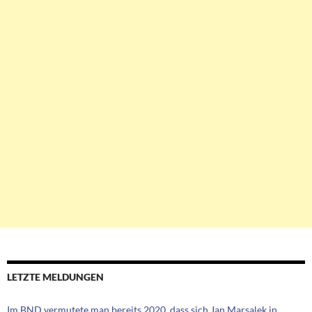
LETZTE MELDUNGEN
Im BND vermutete man bereits 2020, dass sich Jan Marsalek in