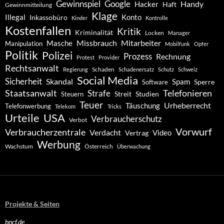
Gewinnspiel
Google
Handy
Hacker
Haft
Gewinnmitteilung
Klage
Konto
Illegal
Inkassobüro
Kinder
Kontrolle
Kostenfallen
Kritik
Kriminalität
Locken
Manager
Missbrauch
Mitarbeiter
Masche
Manipulation
Mobilfunk
Opfer
Politik
Polizei
Prozess
Rechnung
Protest
Provider
Rechtsanwalt
Schaden
Regierung
Schadenersatz
Schutz
Schweiz
Social Media
Sicherheit
Skandal
Spam
Software
Sperre
Staatsanwalt
Telefonieren
Strafe
Studien
Steuern
Streit
Teuer
Urheberrecht
Täuschung
Telefonwerbung
Telekom
Tricks
Urteile
USA
Verbraucherschutz
Verbot
Vorwurf
Verbraucherzentrale
Verdacht
Video
Vertrag
Werbung
Wachstum
Österreich
Überwachung
Projekte & Seiten
bncf.de