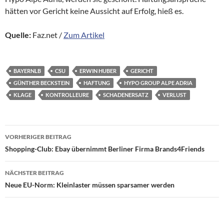
hätten vor Gericht keine Aussicht auf Erfolg, hieß es.
Quelle:
Faz.net /
Zum Artikel
BAYERNLB
CSU
ERWIN HUBER
GERICHT
GÜNTHER BECKSTEIN
HAFTUNG
HYPO GROUP ALPE ADRIA
KLAGE
KONTROLLEURE
SCHADENERSATZ
VERLUST
Beitragsnavigation
VORHERIGER BEITRAG
Shopping-Club: Ebay übernimmt Berliner Firma Brands4Friends
NÄCHSTER BEITRAG
Neue EU-Norm: Kleinlaster müssen sparsamer werden