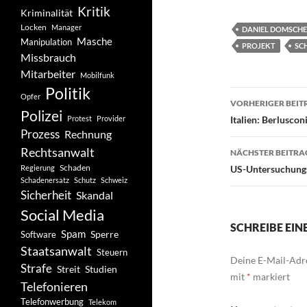
Kritik
Kriminalität
Locken
Manager
DANIEL DOMSCHE
Masche
Manipulation
PROJEKT
SC
Missbrauch
Mitarbeiter
Mobilfunk
Politik
Beitragsn
Opfer
VORHERIGER BEIT
Polizei
Protest
Provider
Italien: Berlusco
Prozess
Rechnung
Rechtsanwalt
NÄCHSTER BEITRA
Schaden
Regierung
US-Untersuchungs
Schadenersatz
Schutz
Schweiz
Sicherheit
Skandal
Social Media
SCHREIBE EI
Spam
Software
Sperre
Staatsanwalt
Steuern
Deine E-Mail-Adre
Strafe
Studien
Streit
mit
*
markiert
Telefonieren
Telefonwerbung
Telekom