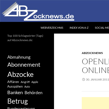
Zum
Inhalt
springen
Suchen
Abzocknews.de
WEBVERZEICHNIS
INDEX VON A-Z
SOCIAL-ME
Ihr unabhängiges
Top 100 Schlagwörter (Tags)
Informationsportal
auf Abzocknews.de:
ABZOCKNEWS
Abmahnung
OPENL
Abonnement
ONLIN
Abzocke
30. JANUAR 201
Affären
Angriff
Apple
Ausspähen
Auto
Banken
Behörden
Betrug
Bundesregierung