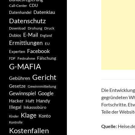
CDU
Call-Center
Datenklau
Datenhandel
Datenschutz
Drohung
Download
Druck
E-Mail
Dubios
England
Ermittlungen
EU
Facebook
Experten
Fälschung
Festnahme
FDP
G-MAFIA
Gericht
Gebühren
Gesetze
Gewinnmitteilung
Die Entwicklung
Gewinnspiel
Google
gegründeten Wh
Handy
Hacker
Haft
Fortschritte. Et
Illegal
Inkassobüro
Teile der Website
Klage
Konto
Kinder
Kontrolle
Quelle:
Heise.de
Kostenfallen