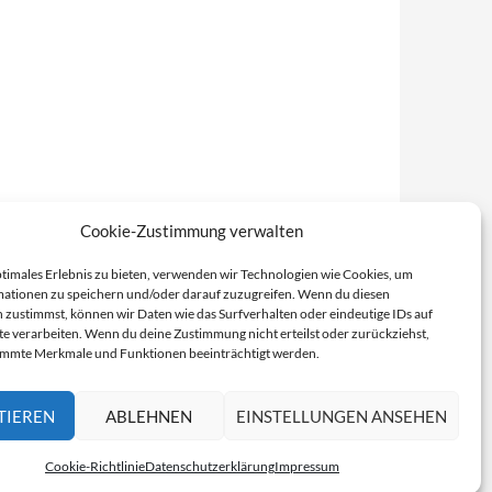
Cookie-Zustimmung verwalten
ptimales Erlebnis zu bieten, verwenden wir Technologien wie Cookies, um
ationen zu speichern und/oder darauf zuzugreifen. Wenn du diesen
 zustimmst, können wir Daten wie das Surfverhalten oder eindeutige IDs auf
te verarbeiten. Wenn du deine Zustimmung nicht erteilst oder zurückziehst,
immte Merkmale und Funktionen beeinträchtigt werden.
TIEREN
ABLEHNEN
EINSTELLUNGEN ANSEHEN
Cookie-Richtlinie
Datenschutzerklärung
Impressum