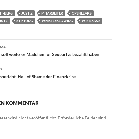
IT-BERG
JUSTIZ
MITARBEITER
OPENLEAKS
HUTZ
STIFTUNG
WHISTLEBLOWING
WIKILEAKS
avigation
RAG
ni soll weiteres Mädchen für Sexpartys bezahlt haben
G
bericht: Hall of Shame der Finanzkrise
NEN KOMMENTAR
sse wird nicht veröffentlicht.
Erforderliche Felder sind