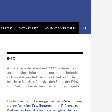
 & PRESSE
DATENSCHUTZ
KONTAKT & IMPRESSUM
INFO
Abzocknews.de ist ein seit 2007 bestehendes
unabhängiges Informationsportal und befindet
sich im stetigen Auf-, Aus- und Umbau. Bitte
beachten Sie, dass Einträge den Stand der Dinge
zum Zeitpunkt einer Veröffentlichung spiegeln.
Finden Sie hier
Erfassungen
, aktuelle
Warnungen
,
eigene
Beiträge
,
Erwähnungen und Präsenzen
, ein
Webverzeichnis
,
Archivmaterial
,
getwittertes
,