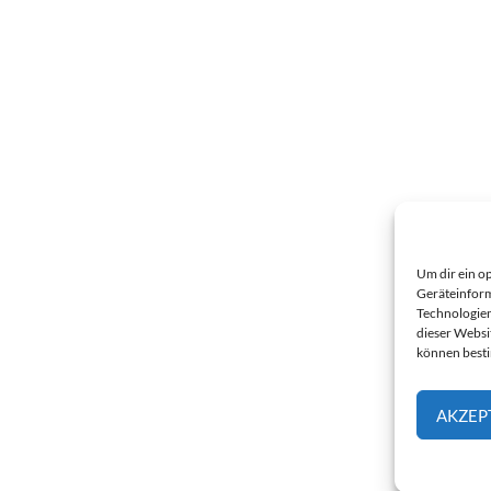
Um dir ein o
Geräteinform
Technologien
dieser Websi
können best
AKZEP