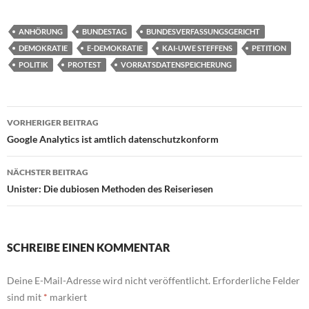
ANHÖRUNG
BUNDESTAG
BUNDESVERFASSUNGSGERICHT
DEMOKRATIE
E-DEMOKRATIE
KAI-UWE STEFFENS
PETITION
POLITIK
PROTEST
VORRATSDATENSPEICHERUNG
Beitragsnavigation
VORHERIGER BEITRAG
Google Analytics ist amtlich datenschutzkonform
NÄCHSTER BEITRAG
Unister: Die dubiosen Methoden des Reiseriesen
SCHREIBE EINEN KOMMENTAR
Deine E-Mail-Adresse wird nicht veröffentlicht.
Erforderliche Felder
sind mit
*
markiert