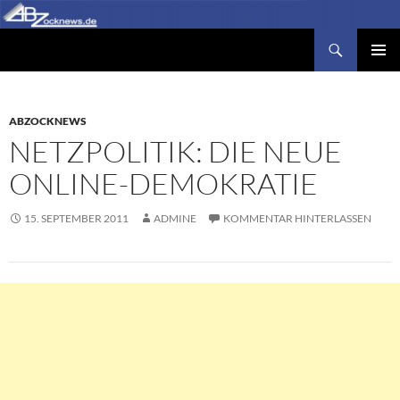
Zum
Inhalt
Suchen
Abzocknews.de
springen
PRIMÄR
MENÜ
ABZOCKNEWS
NETZPOLITIK: DIE NEUE
ONLINE-DEMOKRATIE
15. SEPTEMBER 2011
ADMINE
KOMMENTAR HINTERLASSEN