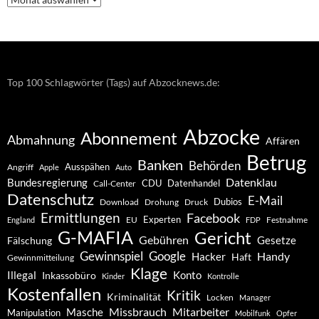
–
Archiv
Top 100 Schlagwörter (Tags) auf Abzocknews.de:
Abzocke
Abonnement
Abmahnung
Affären
Betrug
Banken
Behörden
Ausspähen
Angriff
Apple
Auto
Datenklau
Bundesregierung
CDU
Datenhandel
Call-Center
Datenschutz
E-Mail
Dubios
Drohung
Download
Druck
Ermittlungen
Facebook
Experten
EU
Festnahme
England
FDP
G-MAFIA
Gericht
Gebühren
Gesetze
Fälschung
Gewinnspiel
Google
Handy
Hacker
Haft
Gewinnmitteilung
Klage
Konto
Illegal
Inkassobüro
Kinder
Kontrolle
Kostenfallen
Kritik
Kriminalität
Locken
Manager
Missbrauch
Mitarbeiter
Masche
Manipulation
Mobilfunk
Opfer