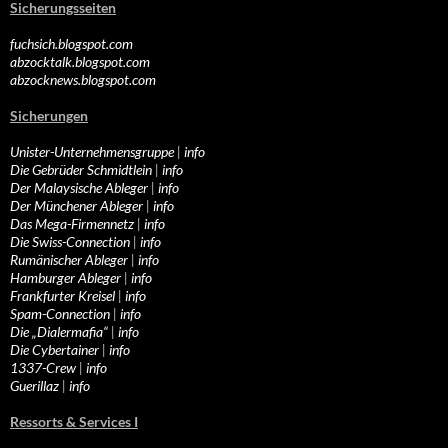
Sicherungsseiten
fuchsich.blogspot.com
abzocktalk.blogspot.com
abzocknews.blogspot.com
Sicherungen
Unister-Unternehmensgruppe
|
info
Die Gebrüder Schmidtlein
|
info
Der Malaysische Ableger
|
info
Der Münchener Ableger
|
info
Das Mega-Firmennetz
|
info
Die Swiss-Connection
|
info
Rumänischer Ableger
|
info
Hamburger Ableger
|
info
Frankfurter Kreisel
|
info
Spam-Connection
|
info
Die „Dialermafia“
|
info
Die Cybertainer
|
info
1337-Crew
|
info
Guerillaz
|
info
Ressorts & Services I