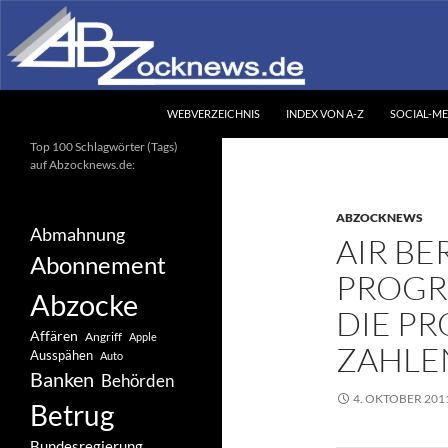
Zum
Inhalt
springen
Suchen
Abzocknews.de
WEBVERZEICHNIS
INDEX VON A-Z
SOCIAL-ME
Ihr unabhängiges
Top 100 Schlagwörter (Tags)
Informationsportal
auf Abzocknews.de:
ABZOCKNEWS
Abmahnung
AIR BE
Abonnement
PROGR
Abzocke
DIE P
Affären
Angriff
Apple
ZAHLE
Ausspähen
Auto
Banken
Behörden
4. OKTOBER 201
Betrug
Bundesregierung