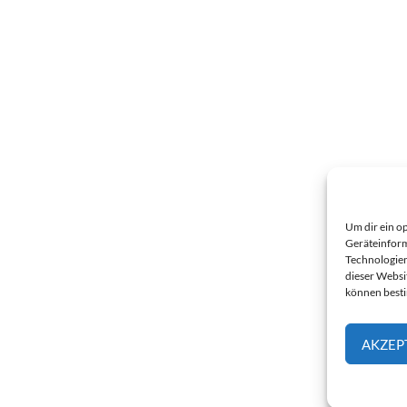
Um dir ein o
Geräteinform
Technologien
dieser Websi
können best
AKZEP