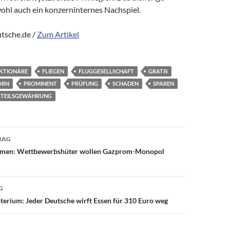
hl auch ein konzerninternes Nachspiel.
tsche.de /
Zum Artikel
KTIONÄRE
FLIEGEN
FLUGGESELLSCHAFT
GRATIS
ORN
PROMINENT
PRÜFUNG
SCHADEN
SPAREN
TEILSGEWÄHRUNG
avigation
RAG
irmen: Wettbewerbshüter wollen Gazprom-Monopol
G
erium: Jeder Deutsche wirft Essen für 310 Euro weg