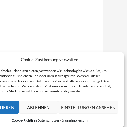
Cookie-Zustimmung verwalten
ptimales Erlebnis zu bieten, verwenden wir Technologien wie Cookies, um
ationen zu speichern und/oder darauf zuzugreifen. Wenn du diesen
 zustimmst, können wir Daten wie das Surfverhalten oder eindeutige IDs auf
te verarbeiten. Wenn du deine Zustimmung nicht erteilst oder zurückziehst,
immte Merkmale und Funktionen beeinträchtigt werden.
TIEREN
ABLEHNEN
EINSTELLUNGEN ANSEHEN
Cookie-Richtlinie
Datenschutzerklärung
Impressum