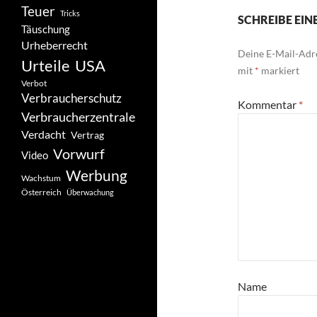
Teuer
Tricks
SCHREIBE EI
Täuschung
Urheberrecht
Deine E-Mail-Adre
Urteile
USA
mit
*
markiert
Verbot
Verbraucherschutz
Kommentar
*
Verbraucherzentrale
Verdacht
Vertrag
Vorwurf
Video
Werbung
Wachstum
Österreich
Überwachung
Name