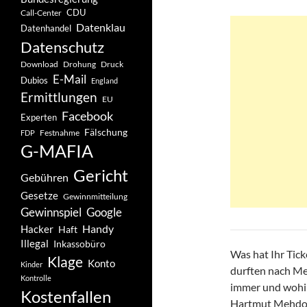
CDU
Call-Center
Datenklau
Datenhandel
Datenschutz
Drohung
Download
Druck
E-Mail
Dubios
England
Ermittlungen
EU
Facebook
Experten
Fälschung
Festnahme
FDP
G-MAFIA
Gericht
Gebühren
Gesetze
Gewinnmitteilung
Gewinnspiel
Google
Handy
Hacker
Haft
Illegal
Inkassobüro
Was hat Ihr Tic
Klage
Konto
Kinder
durften nach Med
Kontrolle
immer und wohi
Kostenfallen
Hartmut Mehdorn 