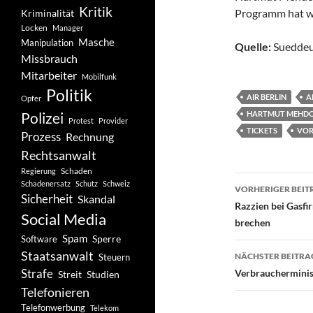
Kritik
Programm hat wo
Kriminalität
Locken
Manager
Masche
Manipulation
Quelle:
Sueddeu
Missbrauch
Mitarbeiter
Mobilfunk
Politik
AIR BERLIN
A
Opfer
Polizei
HARTMUT MEHD
Protest
Provider
TICKETS
VOR
Prozess
Rechnung
Rechtsanwalt
Schaden
Regierung
Beitragsn
Schadenersatz
Schutz
Schweiz
VORHERIGER BEIT
Sicherheit
Skandal
Razzien bei Gasf
Social Media
brechen
Spam
Software
Sperre
Staatsanwalt
NÄCHSTER BEITRA
Steuern
Strafe
Verbraucherminist
Studien
Streit
Telefonieren
Telefonwerbung
Telekom