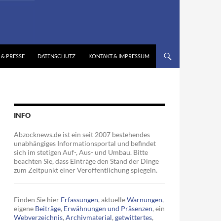
 & PRESSE
DATENSCHUTZ
KONTAKT & IMPRESSUM
INFO
Abzocknews.de ist ein seit 2007 bestehendes
unabhängiges Informationsportal und befindet
sich im stetigen Auf-, Aus- und Umbau. Bitte
beachten Sie, dass Einträge den Stand der Dinge
zum Zeitpunkt einer Veröffentlichung spiegeln.
Finden Sie hier
Erfassungen
, aktuelle
Warnungen
,
eigene
Beiträge
,
Erwähnungen und Präsenzen
, ein
Webverzeichnis
,
Archivmaterial
,
getwittertes
,