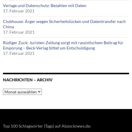
Verlage und Datenschutz: Bezahlen mit Daten
17. Februar 2021
Clubhouse: Ärger wegen Sicherheitslücken und Datentransfer nach
China
17. Februar 2021
Rüdiger Zuck: Juristen-Zeitung sorgt mit rassistischem Beitrag für
Empörung – Beck-Verlag bittet um Entschuldigung
17. Februar 2021
NACHRICHTEN – ARCHIV
Nachrichten
–
Archiv
Top 100 Schlagwörter (Tags) auf Abzocknews.de: