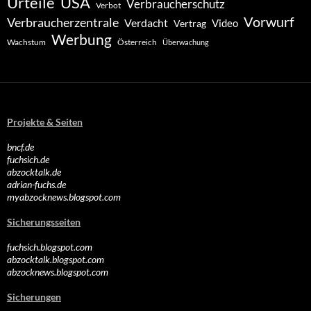
Urteile
USA
Verbraucherschutz
Verbot
Vorwurf
Verbraucherzentrale
Verdacht
Video
Vertrag
Werbung
Wachstum
Österreich
Überwachung
Projekte & Seiten
bncf.de
fuchsich.de
abzocktalk.de
adrian-fuchs.de
myabzocknews.blogspot.com
Sicherungsseiten
fuchsich.blogspot.com
abzocktalk.blogspot.com
abzocknews.blogspot.com
Sicherungen