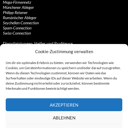
Mega-Firmennetz
Münchener Ableger
Philipp Reisener
Rumänischer Ableger
Seychellen-Connection
Spam-Connection
Swiss-Connection
Dienstleistungen, Helfer und Profiteure
Cookie-Zustimmung verwalten
Anonymisierungsdienste, VPN- und Web-Proxy…
Anwaltliche Vertretungen, Kanzleien und Juristen
Um dir ein optimales Erlebnis zu bieten, verwenden wir Technologien wie
Bezahlsysteme, Finanzdienstleister und…
Cookies, um Geräteinformationen zu speichern und/oder darauf zuzugreifen.
Bürodienstleister, Firmengründer- und/oder…
Wenn du diesen Technologien zustimmst, können wir Daten wie das
Datenhändler, Adressbroker und zielgerichtetes…
Surfverhalten oder eindeutige IDs auf dieser Website verarbeiten. Wenn du
Hosting, Routing, Provider, Domain-, Web- und…
deine Zustimmung nicht erteilst oder zurückziehst, können bestimmte
Inkasso, Forderungsmanagement und eintreibende…
Merkmale und Funktionen beeinträchtigt werden.
Spieleanbieter, Online- und Browsergames
Onlinecasinos, Glücksspiele, Poker, Roulette & Co.
Partnerprogramme, Vertriebskanäle- und…
AKZEPTIEREN
Telekommunikationsdienstleister, Internet…
Vereine, Verbände, Vereinigungen und Lobbyisten
Web-Rotlichtbezirk, Erotik- und XXX-Anbieter
ABLEHNEN
Sonstige Dienstleister, Profiteure und Kooperationen