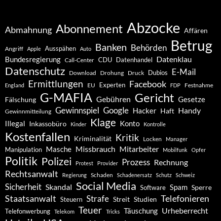
Abzocke
Abonnement
Abmahnung
Affären
Betrug
Banken
Behörden
Ausspähen
Angriff
Apple
Auto
Datenklau
Bundesregierung
CDU
Datenhandel
Call-Center
Datenschutz
E-Mail
Dubios
Drohung
Download
Druck
Ermittlungen
Facebook
Experten
EU
Festnahme
England
FDP
G-MAFIA
Gericht
Gebühren
Gesetze
Fälschung
Gewinnspiel
Google
Handy
Hacker
Haft
Gewinnmitteilung
Klage
Konto
Illegal
Inkassobüro
Kinder
Kontrolle
Kostenfallen
Kritik
Kriminalität
Locken
Manager
Missbrauch
Mitarbeiter
Masche
Manipulation
Mobilfunk
Opfer
Politik
Polizei
Prozess
Rechnung
Protest
Provider
Rechtsanwalt
Schaden
Regierung
Schadenersatz
Schutz
Schweiz
Social Media
Sicherheit
Skandal
Spam
Software
Sperre
Staatsanwalt
Telefonieren
Strafe
Studien
Steuern
Streit
Teuer
Urheberrecht
Täuschung
Telefonwerbung
Telekom
Tricks