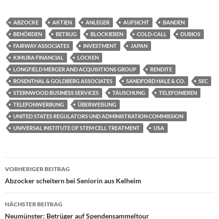
ABZOCKE
AKTIEN
ANLEGER
AUFSICHT
BANDEN
BEHÖRDEN
BETRUG
BLOCKIEREN
COLD-CALL
DUBIOS
FAIRWAY ASSOCIATES
INVESTMENT
JAPAN
KIMURA FINANCIAL
LOCKEN
LONGFIELD MERGER AND ACQUISITIONS GROUP
RENDITE
ROSENTHAL & GOLDBERG ASSOCIATES
SANDFORD HALE & CO.
SEC
STERNWOOD BUSINESS SERVICES
TÄUSCHUNG
TELEFONIEREN
TELEFONWERBUNG
ÜBERWEISUNG
UNITED STATES REGULATORS UND ADMINISTRATION COMMISSION
UNIVERSAL INSTITUTE OF STEM CELL TREATMENT
USA
Beitragsnavigation
VORHERIGER BEITRAG
Abzocker scheitern bei Seniorin aus Kelheim
NÄCHSTER BEITRAG
Neumünster: Betrüger auf Spendensammeltour