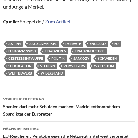
und Angela Merkel.
Quelle:
Spiegel.de /
Zum Artikel
AKTIEN
ANGELA MERKEL
DERIVATE
ENGLAND
EU
EU-KOMMISSION
FINANZIEREN
FINANZINDUSTRIE
GESETZESENTWÜRFE
POLITIK
SARKOZY
SCHWEDEN
SPEKULATION
STEUERN
VERWEIGERN
WACHSTUM
WETTBEWERB
WIDERSTAND
Beitragsnavigation
VORHERIGER BEITRAG
Spanien darf mehr Schulden machen: Madrid entkommt dem
Spardiktat der Euroretter
NÄCHSTER BEITRAG
EU-Regulierer: Verstöße gegen die Netzneutralität weit verbreitet