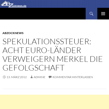
Zum
Inhalt
Suchen
Abzocknews.de
springen
PRIMÄR
MENÜ
ABZOCKNEWS
SPEKULATIONSSTEUER:
ACHT EURO-LÄNDER
VERWEIGERN MERKEL DIE
GEFOLGSCHAFT
13. MÄRZ 2012
ADMINE
KOMMENTAR HINTERLASSEN