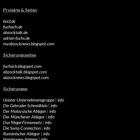
Projekte & Seiten
bncf.de
fuchsich.de
abzocktalk.de
adrian-fuchs.de
myabzocknews.blogspot.com
Sicherungsseiten
fuchsich.blogspot.com
abzocktalk.blogspot.com
abzocknews.blogspot.com
Sicherungen
Unister-Unternehmensgruppe
|
info
Die Gebrüder Schmidtlein
|
info
Der Malaysische Ableger
|
info
Der Münchener Ableger
|
info
Das Mega-Firmennetz
|
info
Die Swiss-Connection
|
info
Rumänischer Ableger
|
info
Hamburger Ableger
|
info