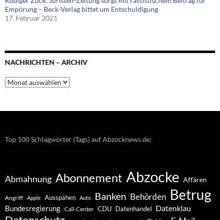
Rüdiger Zuck: Juristen-Zeitung sorgt mit rassistischem Beitrag für
Empörung – Beck-Verlag bittet um Entschuldigung
17. Februar 2021
NACHRICHTEN – ARCHIV
Nachrichten
–
Archiv
Top 100 Schlagwörter (Tags) auf Abzocknews.de:
Abzocke
Abonnement
Abmahnung
Affären
Betrug
Banken
Behörden
Ausspähen
Angriff
Apple
Auto
Datenklau
Bundesregierung
CDU
Datenhandel
Call-Center
Datenschutz