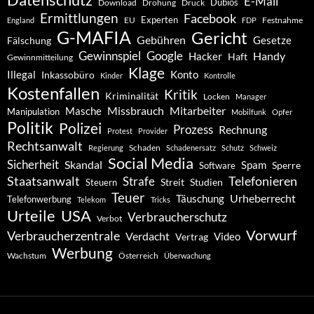
E-Mail
Dubios
Drohung
Download
Druck
Ermittlungen
Facebook
Experten
EU
Festnahme
England
FDP
G-MAFIA
Gericht
Gebühren
Gesetze
Fälschung
Gewinnspiel
Google
Handy
Hacker
Haft
Gewinnmitteilung
Klage
Konto
Illegal
Inkassobüro
Kinder
Kontrolle
Kostenfallen
Kritik
Kriminalität
Locken
Manager
Missbrauch
Mitarbeiter
Masche
Manipulation
Mobilfunk
Opfer
Politik
Polizei
Prozess
Rechnung
Protest
Provider
Rechtsanwalt
Schaden
Regierung
Schadenersatz
Schutz
Schweiz
Social Media
Sicherheit
Skandal
Spam
Software
Sperre
Staatsanwalt
Telefonieren
Strafe
Studien
Steuern
Streit
Teuer
Urheberrecht
Täuschung
Telefonwerbung
Telekom
Tricks
Urteile
USA
Verbraucherschutz
Verbot
Vorwurf
Verbraucherzentrale
Verdacht
Video
Vertrag
Werbung
Wachstum
Österreich
Überwachung