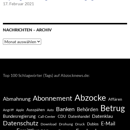
17. Februar 2021
NACHRICHTEN – ARCHIV
Nachrichten
–
Archiv
Top 100 Schlagwörter (Tags) auf Abzocknews.de:
Abzocke
Abonnement
Abmahnung
Affären
Betrug
Banken
Behörden
Ausspähen
Angriff
Apple
Auto
Datenklau
Bundesregierung
CDU
Datenhandel
Call-Center
Datenschutz
E-Mail
Dubios
Drohung
Download
Druck