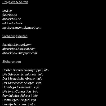
Projekte & Seiten
bncf.de
fuchsich.de
abzocktalk.de
adrian-fuchs.de
myabzocknews.blogspot.com
Sicherungsseiten
fuchsich.blogspot.com
abzocktalk.blogspot.com
abzocknews.blogspot.com
Sicherungen
Unister-Unternehmensgruppe
|
info
Die Gebrüder Schmidtlein
|
info
Der Malaysische Ableger
|
info
Der Münchener Ableger
|
info
Das Mega-Firmennetz
|
info
Die Swiss-Connection
|
info
Rumänischer Ableger
|
info
Hamburger Ableger
|
info
Frankfurter Kreisel
|
info