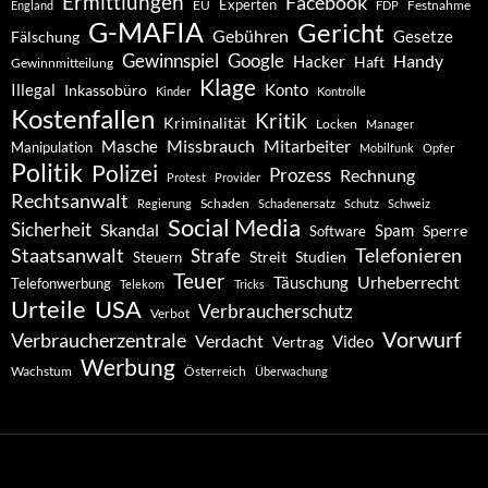
Ermittlungen
Facebook
Experten
EU
Festnahme
England
FDP
G-MAFIA
Gericht
Gebühren
Gesetze
Fälschung
Gewinnspiel
Google
Handy
Hacker
Haft
Gewinnmitteilung
Klage
Konto
Illegal
Inkassobüro
Kinder
Kontrolle
Kostenfallen
Kritik
Kriminalität
Locken
Manager
Missbrauch
Mitarbeiter
Masche
Manipulation
Mobilfunk
Opfer
Politik
Polizei
Prozess
Rechnung
Protest
Provider
Rechtsanwalt
Schaden
Regierung
Schadenersatz
Schutz
Schweiz
Social Media
Sicherheit
Skandal
Spam
Software
Sperre
Staatsanwalt
Telefonieren
Strafe
Studien
Steuern
Streit
Teuer
Urheberrecht
Täuschung
Telefonwerbung
Telekom
Tricks
Urteile
USA
Verbraucherschutz
Verbot
Vorwurf
Verbraucherzentrale
Verdacht
Video
Vertrag
Werbung
Wachstum
Österreich
Überwachung