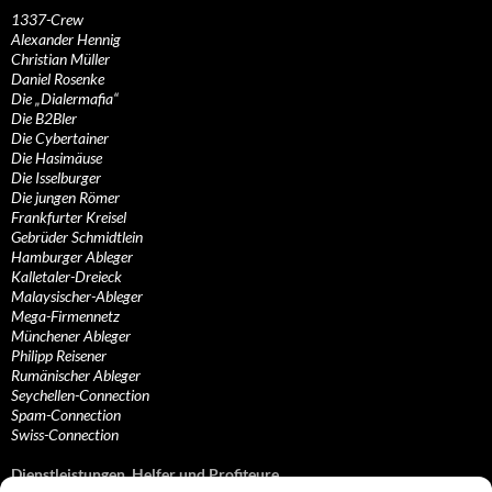
1337-Crew
Alexander Hennig
Christian Müller
Daniel Rosenke
Die „Dialermafia“
Die B2Bler
Die Cybertainer
Die Hasimäuse
Die Isselburger
Die jungen Römer
Frankfurter Kreisel
Gebrüder Schmidtlein
Hamburger Ableger
Kalletaler-Dreieck
Malaysischer-Ableger
Mega-Firmennetz
Münchener Ableger
Philipp Reisener
Rumänischer Ableger
Seychellen-Connection
Spam-Connection
Swiss-Connection
Dienstleistungen, Helfer und Profiteure