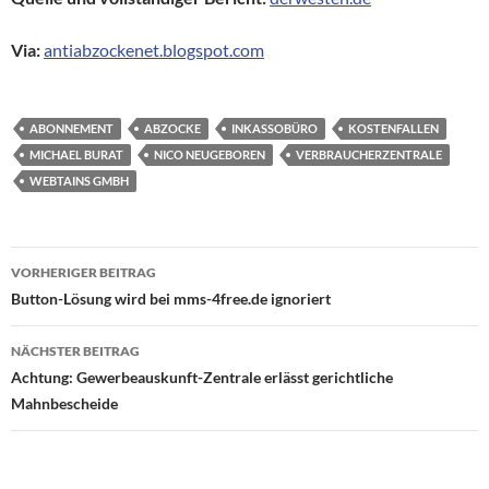
Via:
antiabzockenet.blogspot.com
ABONNEMENT
ABZOCKE
INKASSOBÜRO
KOSTENFALLEN
MICHAEL BURAT
NICO NEUGEBOREN
VERBRAUCHERZENTRALE
WEBTAINS GMBH
Beitragsnavigation
VORHERIGER BEITRAG
Button-Lösung wird bei mms-4free.de ignoriert
NÄCHSTER BEITRAG
Achtung: Gewerbeauskunft-Zentrale erlässt gerichtliche
Mahnbescheide