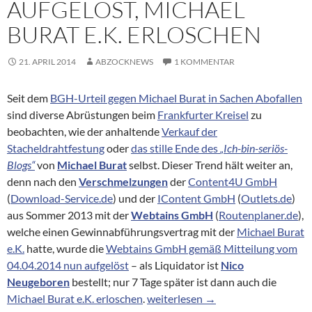
AUFGELÖST, MICHAEL
BURAT E.K. ERLOSCHEN
21. APRIL 2014
ABZOCKNEWS
1 KOMMENTAR
Seit dem
BGH-Urteil gegen Michael Burat in Sachen Abofallen
sind diverse Abrüstungen beim
Frankfurter Kreisel
zu
beobachten, wie der anhaltende
Verkauf der
Stacheldrahtfestung
oder
das stille Ende des
„Ich-bin-seriös-
Blogs“
von
Michael Burat
selbst. Dieser Trend hält weiter an,
denn nach den
Verschmelzungen
der
Content4U GmbH
(
Download-Service.de
) und der
IContent GmbH
(
Outlets.de
)
aus Sommer 2013 mit der
Webtains GmbH
(
Routenplaner.de
),
welche einen Gewinnabführungsvertrag mit der
Michael Burat
e.K.
hatte, wurde die
Webtains GmbH gemäß Mitteilung vom
04.04.2014 nun aufgelöst
– als Liquidator ist
Nico
Neugeboren
bestellt; nur 7 Tage später ist dann auch die
Abzockfirmen um den Frankfurter K
Michael Burat e.K. erloschen
.
weiterlesen
→