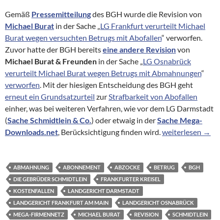
Gemäß
Pressemitteilung
des BGH wurde die Revision von
Michael Burat
in der Sache „
LG Frankfurt verurteilt Michael
Burat wegen versuchten Betrugs mit Abofallen
“ verworfen.
Zuvor hatte der BGH bereits
eine andere Revision
von
Michael Burat & Freunden
in der Sache „
LG Osnabrück
verurteilt Michael Burat wegen Betrugs mit Abmahnungen
“
verworfen
. Mit der hiesigen Entscheidung des BGH geht
erneut ein Grundsatzurteil
zur
Strafbarkeit von Abofallen
einher, was bei weiteren Verfahren, wie vor dem LG Darmstadt
(
Sache
Schmidtlein & Co.
) oder etwaig in der
Sache Mega-
BGH bestätigt Ve
Downloads.net
, Berücksichtigung finden wird.
weiterlesen
→
ABMAHNUNG
ABONNEMENT
ABZOCKE
BETRUG
BGH
DIE GEBRÜDER SCHMIDTLEIN
FRANKFURTER KREISEL
KOSTENFALLEN
LANDGERICHT DARMSTADT
LANDGERICHT FRANKFURT AM MAIN
LANDGERICHT OSNABRÜCK
MEGA-FIRMENNETZ
MICHAEL BURAT
REVISION
SCHMIDTLEIN