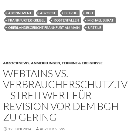
ABONNEMENT
ABZOCKE
BETRUG
BGH
FRANKFURTER KREISEL
KOSTENFALLEN
MICHAEL BURAT
OBERLANDESGERICHT FRANKFURT AM MAIN
URTEILE
ABZOCKNEWS
,
ANMERKUNGEN
,
TERMINE & EREIGNISSE
WEBTAINS VS.
VERBRAUCHERSCHUTZ.TV
– STREITWERT FÜR
REVISION VOR DEM BGH
ZU GERING
12. JUNI 2014
ABZOCKNEWS