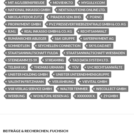
MIT AG/LEBENSFREUDE
MOVIE4K.TO
MYGULLY.COM
NATIONAL INKASSO GMBH
NEXTSOLUTIONS ONLINE LTD.
NIKOLAI FEDOR ZUTZ
PIRADIUS SDN. BHD.
PORNO
PROPAYMENT GMBH
PVZ PRESSEVERTRIEBSZENTRALE GMBH & CO. KG
R.M.I.
REAL INKASSO GMBH & CO. KG
RECHTSANWALT
RUMÄNISCHER ABLEGER
S&K GRUPPE
SAFERPAYMENT AG
SCHMIDTLEIN
SEYCHELLEN-CONNECTION
SKYLOAD.NET
STAATSANWALTSCHAFT FULDA
STAATSANWALTSCHAFT WIESBADEN
STEINDAMM 55-59
STREAMING
TAD DATA SYSTEM LTD.
TELBAR UG
THOMAS URMANN
TÜV
U+C RECHTSANWÄLTE
UNISTER HOLDING GMBH
UNISTER UNTERNEHMENSGRUPPE
VALENTIN FRITZMANN
VERJÄHRUNG
VIEVITAL GMBH
VSR VERLAG SERVICE GMBH
WALTER TEMMER
WECOLLECT GMBH
WERBUNG
WOHLFÜHL REISEN AG
XXXXXXX X.
Z9 GMBH
BEITRÄGE & RECHERCHEN
,
FUCHSICH