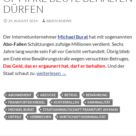
DÜRFEN
29. AUGUST 2014
ABZOCKNEWS
Der Internetunternehmer
Michael Burat
hat mit sogenannten
Abo-Fallen
Schätzungen zufolge Millionen verdient. Sechs
Jahre lang wurde sein Fall vor Gericht verhandelt. Übrig blieb
am Ende eine Bewährungsstrafe wegen versuchten Betruges.
Das Geld, das er ergaunert hat, darf er behalten
.
Und der
Verbrechen lohnt sich doch: Warum Wirtschaftsk
Staat schaut zu.
weiterlesen
→
ABONNEMENT
ABZOCKE
BETRUG
BEWÄHRUNG
FRANKFURTER KREISEL
KOSTENFALLEN
KRIMINALITÄT
MICHAEL BURAT
STAATSANWALTSCHAFT FRANKFURT AM MAIN
URTEILE
VERBRECHEN
WIRTSCHAFTSKRIMINALITÄT