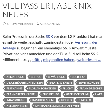
VIEL PASSIERT, ABER NIX
NEUES
4. NOVEMBER 2015
ABZOCKNEWS
Beim Prozess in der Sache
S&K
vor dem LG Frankfurt hat man
es mittlerweile geschafft, zumindest mit der
Verlesung der
Anklage
zu beginnen, ein ehemaliger S&K-Anwalt musste
Privatinsolvenz anmelden und der TÜV-Süd soll beim S&K-
Viel passiert, aber
Millionenbetrug „
kräftig mitgeholfen haben
„:
weiterlesen
→
ABMAHNUNG
BETRUG
BEWÄHRUNG
BOERSE.SX
DIE GEBRÜDER SCHMIDTLEIN
ENDRIK WILHELM
ERMITTLUNGEN
FESTNAHME
FLORIAN SCHWEIGER
FLUCHT
FRANK DRESCHER
FRANKFURTER KREISEL
FUCHSICH.DE
GEBRÜDER SELIMI
HAFT
INKASSOBÜRO
KASTRIOT SELIMI
KINO.TO
KINOX.TO
KRESHINK SELIMI
KVR HANDELSGESELLSCHAFT MBH