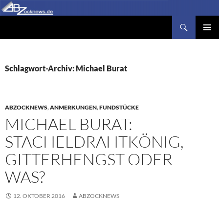
Zum
Inhalt
Suchen
Abzocknews.de
springen
PRIMÄR
MENÜ
Schlagwort-Archiv: Michael Burat
ABZOCKNEWS
,
ANMERKUNGEN
,
FUNDSTÜCKE
MICHAEL BURAT:
STACHELDRAHTKÖNIG,
GITTERHENGST ODER
WAS?
12. OKTOBER 2016
ABZOCKNEWS