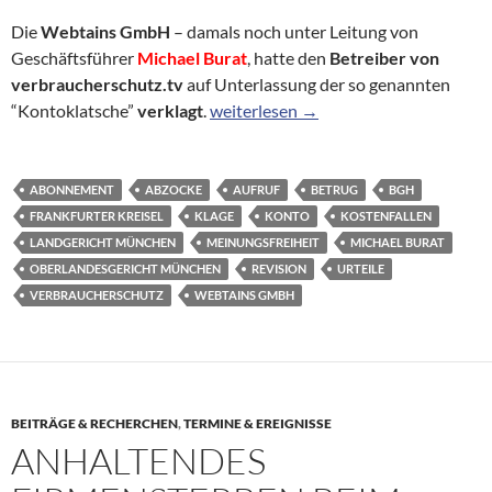
Die
Webtains GmbH
– damals noch unter Leitung von
Geschäftsführer
Michael Burat
, hatte den
Betreiber von
verbraucherschutz.tv
auf Unterlassung der so genannten
Webtains vs. verbraucherschutz.tv – 
“Kontoklatsche”
verklagt
.
weiterlesen
→
ABONNEMENT
ABZOCKE
AUFRUF
BETRUG
BGH
FRANKFURTER KREISEL
KLAGE
KONTO
KOSTENFALLEN
LANDGERICHT MÜNCHEN
MEINUNGSFREIHEIT
MICHAEL BURAT
OBERLANDESGERICHT MÜNCHEN
REVISION
URTEILE
VERBRAUCHERSCHUTZ
WEBTAINS GMBH
BEITRÄGE & RECHERCHEN
,
TERMINE & EREIGNISSE
ANHALTENDES