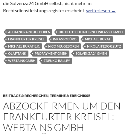
die Solvenza24 GmbH selbst, nicht mehr im
Anhaltendes Firmenste
Rechtsdienstleistungsregister erscheint.
weiterlesen
→
ALEXANDRA NEUGEBOREN
DIG DEUTSCHE INTERNETINKASSO GMBH
FRANKFURTER KREISEL
INKASSOBÜRO
MICHAEL BURAT
MICHAEL BURAT E.K.
NICO NEUGEBOREN
NIKOLAI FEDOR ZUTZ
OLAF TANK
PROPAYMENT GMBH
SOLVENZA24 GMBH
WEBTAINS GMBH
ZDENKO BALLEY
BEITRÄGE & RECHERCHEN
,
TERMINE & EREIGNISSE
ABZOCKFIRMEN UM DEN
FRANKFURTER KREISEL:
WEBTAINS GMBH