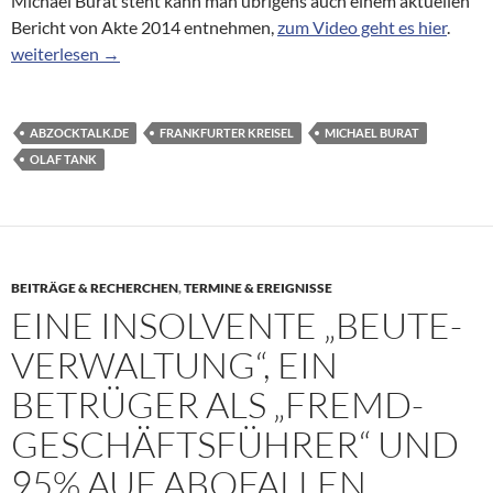
Michael Burat steht kann man übrigens auch einem aktuellen
Bericht von Akte 2014 entnehmen,
zum Video geht es hier
.
Schleichender Schwund – Teil 4
weiterlesen
→
ABZOCKTALK.DE
FRANKFURTER KREISEL
MICHAEL BURAT
OLAF TANK
BEITRÄGE & RECHERCHEN
,
TERMINE & EREIGNISSE
EINE INSOLVENTE „BEUTE-
VERWALTUNG“, EIN
BETRÜGER ALS „FREMD-
GESCHÄFTSFÜHRER“ UND
95% AUF ABOFALLEN