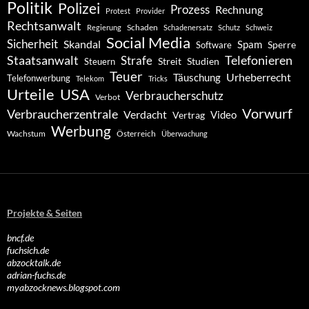
Politik
Polizei
Prozess
Rechnung
Protest
Provider
Rechtsanwalt
Schaden
Regierung
Schadenersatz
Schutz
Schweiz
Social Media
Sicherheit
Skandal
Spam
Software
Sperre
Staatsanwalt
Telefonieren
Strafe
Studien
Steuern
Streit
Teuer
Urheberrecht
Täuschung
Telefonwerbung
Telekom
Tricks
Urteile
USA
Verbraucherschutz
Verbot
Vorwurf
Verbraucherzentrale
Verdacht
Video
Vertrag
Werbung
Wachstum
Österreich
Überwachung
Projekte & Seiten
bncf.de
fuchsich.de
abzocktalk.de
adrian-fuchs.de
myabzocknews.blogspot.com