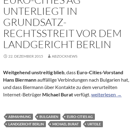
UNTERLIEGT IN
GRUNDSATZ-
RECHTSSTREIT VOR DEM
LANDGERICHT BERLIN
22. DEZEMBER 2015
ABZOCKNEWS
Weitgehend unstreitig blieb
, dass
Euro-Cities-Vorstand
Hans Biermann
auffällige Verbindungen nach Bulgarien hat,
und dass Biermann über Kontakte zu dem verurteilten
Euro-Cities AG unterl
Internet-Betrüger
Michael Burat
verfügt.
weiterlesen
→
ABMAHNUNG
BULGARIEN
EURO-CITIES AG
LANDGERICHT BERLIN
MICHAEL BURAT
URTEILE