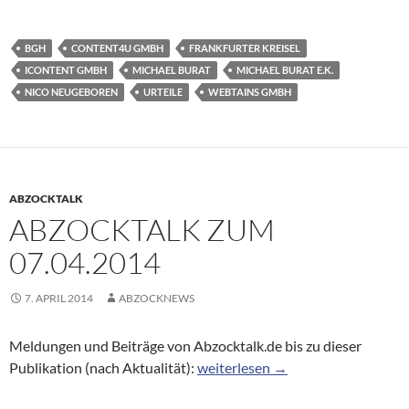
BGH
CONTENT4U GMBH
FRANKFURTER KREISEL
ICONTENT GMBH
MICHAEL BURAT
MICHAEL BURAT E.K.
NICO NEUGEBOREN
URTEILE
WEBTAINS GMBH
ABZOCKTALK
ABZOCKTALK ZUM
07.04.2014
7. APRIL 2014
ABZOCKNEWS
Meldungen und Beiträge von Abzocktalk.de bis zu dieser
Abzocktalk zum 07.04.2014
Publikation (nach Aktualität):
weiterlesen
→