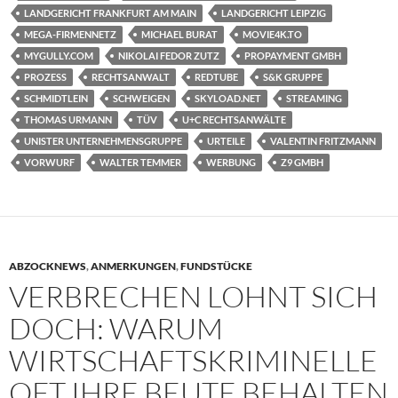
LANDGERICHT FRANKFURT AM MAIN
LANDGERICHT LEIPZIG
MEGA-FIRMENNETZ
MICHAEL BURAT
MOVIE4K.TO
MYGULLY.COM
NIKOLAI FEDOR ZUTZ
PROPAYMENT GMBH
PROZESS
RECHTSANWALT
REDTUBE
S&K GRUPPE
SCHMIDTLEIN
SCHWEIGEN
SKYLOAD.NET
STREAMING
THOMAS URMANN
TÜV
U+C RECHTSANWÄLTE
UNISTER UNTERNEHMENSGRUPPE
URTEILE
VALENTIN FRITZMANN
VORWURF
WALTER TEMMER
WERBUNG
Z9 GMBH
ABZOCKNEWS
,
ANMERKUNGEN
,
FUNDSTÜCKE
VERBRECHEN LOHNT SICH
DOCH: WARUM
WIRTSCHAFTSKRIMINELLE
OFT IHRE BEUTE BEHALTEN