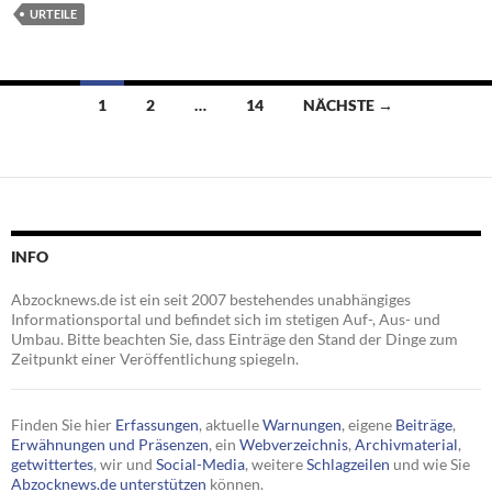
URTEILE
Beitragsnavigation
1
2
…
14
NÄCHSTE →
INFO
Abzocknews.de ist ein seit 2007 bestehendes unabhängiges
Informationsportal und befindet sich im stetigen Auf-, Aus- und
Umbau. Bitte beachten Sie, dass Einträge den Stand der Dinge zum
Zeitpunkt einer Veröffentlichung spiegeln.
Finden Sie hier
Erfassungen
, aktuelle
Warnungen
, eigene
Beiträge
,
Erwähnungen und Präsenzen
, ein
Webverzeichnis
,
Archivmaterial
,
getwittertes
, wir und
Social-Media
, weitere
Schlagzeilen
und wie Sie
Abzocknews.de unterstützen
können.