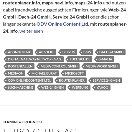
routenplaner.info
,
maps-navi.info
,
maps-24.info
und nutzen
dabei irgendwelche ausgedachten Firmierungen wie
Web-24
GmbH
,
Dach-24 GmbH
,
Service 24 GmbH
oder die schon
länger bekannte
ODV Online Content Ltd.
mit
routenplaner-
Betrug mit kostenpflichtiger Routenplanung Reloaded
24.info
.
weiterlesen
→
ABONNEMENT
ABZOCKE
BETRUG
BING
DACH-24 GMBH
DIGITAL GATEWAY NETWORKS A.S.
FUCHSICH.DE
G-MAFIA
KOSTENFALLEN
MEDIA CONTROL GMBH
MEDIA WORK GMBH
MEDIAON
MICHAEL BURAT
MICROSOFT
ODV ONLINE CONTENT LTD.
ROUTENPLANER
SERVICE 24 GMBH
SUCHMASCHINE
WEB-24 GMBH
WERBUNG
YAHOO
TERMINE & EREIGNISSE
EURO-CITIES AG