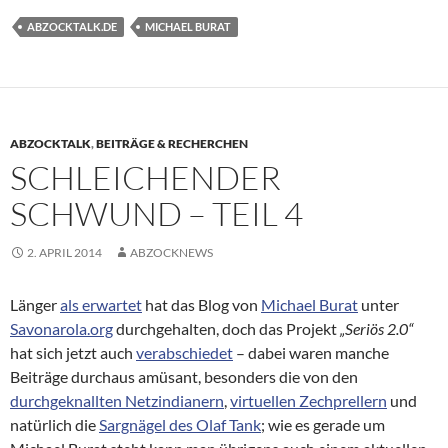
ABZOCKTALK.DE
MICHAEL BURAT
ABZOCKTALK
,
BEITRÄGE & RECHERCHEN
SCHLEICHENDER
SCHWUND – TEIL 4
2. APRIL 2014
ABZOCKNEWS
Länger
als erwartet
hat das Blog von
Michael Burat
unter
Savonarola.org
durchgehalten, doch das Projekt
„Seriös 2.0“
hat sich jetzt auch
verabschiedet
– dabei waren manche
Beiträge durchaus amüsant, besonders die von den
durchgeknallten Netzindianern
,
virtuellen Zechprellern
und
natürlich die
Sargnägel des Olaf Tank
; wie es gerade um