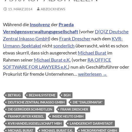
15. MÄRZ 2014
ABZOCKNEWS
Während die
Insolvenz
der
Praeda
Vermögensverwaltungsgesellschaft
(vorher
D(O)Z Deutsche
Zentral Inkasso GmbH
) des
Frank Drescher
nach dem
KVR-
Urmann-Spektakel
nicht
sonderlich
überrascht, wirkt es schon
etwas skurril, dass sich ausgerechnet
Michael Burat
im
Rahmen seiner
Michael Burat e.K.
(vorher
RA OFFICE
SOFTWARE FOR LAWYERS e.K.
) nun als Geschäftsführer oder
Eine insolvente „Beute-Ve
Prokurist für fremde Unternehmen…
weiterlesen
→
BETRUG
BEZAHLSYSTEME
BGH
DEUTSCHE ZENTRAL INKASSO GMBH
DIE "DIALERMAFIA"
DIE GEBRÜDER SCHMIDTLEIN
FRANK DRESCHER
FRANKFURTER KREISEL
INSIDE HEUTE GMBH
KVR HANDELSGESELLSCHAFT MBH
LANDGERICHT DARMSTADT
MICHAEL BURAT
MICHAEL BURAT E.K.
MICROPAYMENT GMBH