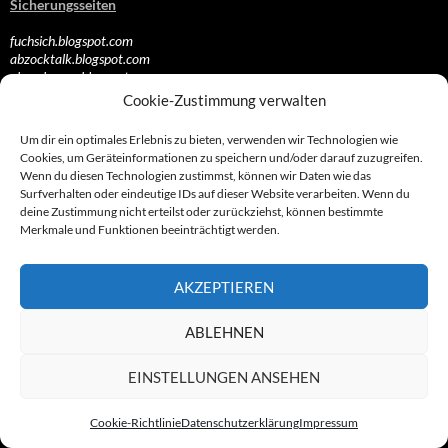
Sicherungsseiten
fuchsich.blogspot.com
abzocktalk.blogspot.com
abzocknews.blogspot.com
Cookie-Zustimmung verwalten
Sicherungen
Um dir ein optimales Erlebnis zu bieten, verwenden wir Technologien wie
Unister-Unternehmensgruppe
|
info
Cookies, um Geräteinformationen zu speichern und/oder darauf zuzugreifen.
Die Gebrüder Schmidtlein
|
info
Wenn du diesen Technologien zustimmst, können wir Daten wie das
Der Malaysische Ableger
|
info
Surfverhalten oder eindeutige IDs auf dieser Website verarbeiten. Wenn du
Der Münchener Ableger
|
info
deine Zustimmung nicht erteilst oder zurückziehst, können bestimmte
Das Mega-Firmennetz
|
info
Merkmale und Funktionen beeinträchtigt werden.
Die Swiss-Connection
|
info
Rumänischer Ableger
|
info
Hamburger Ableger
|
info
AKZEPTIEREN
Frankfurter Kreisel
|
info
Spam-Connection
|
info
Die „Dialermafia“
|
info
ABLEHNEN
Die Cybertainer
|
info
1337-Crew
|
info
EINSTELLUNGEN ANSEHEN
Guerillaz
|
info
Ressorts & Services I
Cookie-Richtlinie
Datenschutzerklärung
Impressum