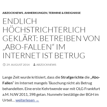
ABZOCKNEWS
,
ANMERKUNGEN
,
TERMINE & EREIGNISSE
ENDLICH
HÖCHSTRICHTERLICH
GEKLÄRT: BETREIBEN VON
„ABO-FALLEN“ IM
INTERNET IST BETRUG
29. AUGUST 2014
ABZOCKNEWS
Lange Zeit wurde kritisiert, dass die
Strafgerichte
die „
Abo-
Fallen
“ im Internet mangels Täuschung nicht als Betrug
behandelten. Eine erste Kehrtwende war mit OLG Frankfurt
a.M. NJW 2011, 398 getan. Nunmehr bestätige der BGH im
Endlich höchstrichterlich geklärt: Betreiben von „Abo-Fa
Urteil…
weiterlesen
→