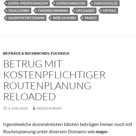
SUPER-/PROFICHANCE49
SUPERCHANCE100
SVEN SCHULZE
TALK2 GMBH
THOMAS URMANN
UPLOADED
URTEILE
VALENTIN FRITZMANN
WEB-24 GMBH
YAHOO
BEITRÄGE & RECHERCHEN
,
FUCHSICH
BETRUG MIT
KOSTENPFLICHTIGER
ROUTENPLANUNG
RELOADED
4. MAI 2016
ABZOCKNEWS
Irgendwelche dummdreisten Idioten betrügen immer noch mit
Routenplanung unter diversen Domains wie
maps-