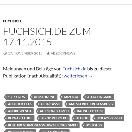
FUCHSICH
FUCHSICH.DE ZUM
17.11.2015
17. NOVEMBER 2015
ABZOCKNEWS
Meldungen und Beiträge von
Fuchsich.de
bis zu dieser
Fuchsich.de zum 17.11.2015
Publikation (nach Aktualität):
weiterlesen
→
1337-CREW
ABMAHNUNG
ABZOCKE
AD.AGDA GMBH
ADBLOCK PLUS
ALLINKASSO
AMTSGERICHT REGENSBURG
ANDRE WENDT
AUXMONEY GMBH
BAHNHELD.COM
BERNARD THILL
BERND RUDOLPH
BETRUG
BINLAYER GMBH
BLUE 180. VERMÖGENSVERWALTUNGS GMBH
BOERSE.SX