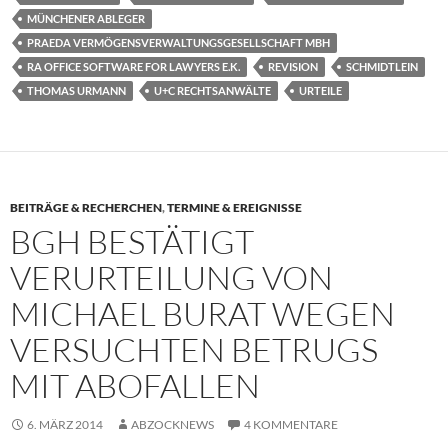
MÜNCHENER ABLEGER
PRAEDA VERMÖGENSVERWALTUNGSGESELLSCHAFT MBH
RA OFFICE SOFTWARE FOR LAWYERS E.K.
REVISION
SCHMIDTLEIN
THOMAS URMANN
U+C RECHTSANWÄLTE
URTEILE
BEITRÄGE & RECHERCHEN
,
TERMINE & EREIGNISSE
BGH BESTÄTIGT
VERURTEILUNG VON
MICHAEL BURAT WEGEN
VERSUCHTEN BETRUGS
MIT ABOFALLEN
6. MÄRZ 2014
ABZOCKNEWS
4 KOMMENTARE