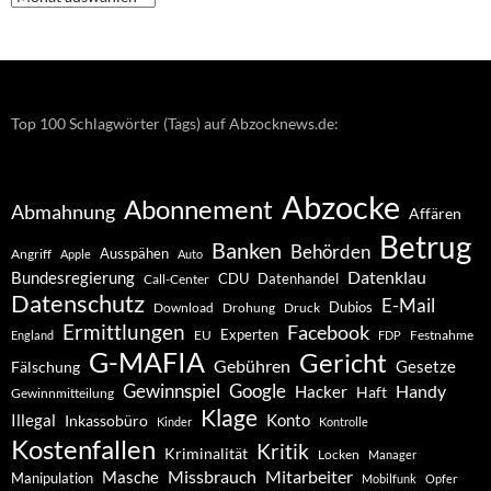
–
Archiv
Top 100 Schlagwörter (Tags) auf Abzocknews.de:
Abzocke
Abonnement
Abmahnung
Affären
Betrug
Banken
Behörden
Ausspähen
Angriff
Apple
Auto
Datenklau
Bundesregierung
CDU
Datenhandel
Call-Center
Datenschutz
E-Mail
Dubios
Drohung
Download
Druck
Ermittlungen
Facebook
Experten
EU
Festnahme
England
FDP
G-MAFIA
Gericht
Gebühren
Gesetze
Fälschung
Gewinnspiel
Google
Handy
Hacker
Haft
Gewinnmitteilung
Klage
Konto
Illegal
Inkassobüro
Kinder
Kontrolle
Kostenfallen
Kritik
Kriminalität
Locken
Manager
Missbrauch
Mitarbeiter
Masche
Manipulation
Mobilfunk
Opfer