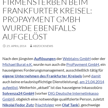
FIRMENSTERBEN BEIM
FRANKFURTER KREISEL:
PROPAYMENT GMBH
WURDE EBENFALLS
AUFGELÖST
25. APRIL 2014
ABZOCKNEWS
Nach den jüngsten
Auflösungen
der
Webtains GmbH
oder der
Michael Burat e.K.
wurde nun auch die
ProPayment GmbH
, ein
hauseigenes Forderungsmanagement, ausschließlich tätig für
eigene Unternehmen des Frankfurter Kreisels
(und
damit
auch keine erlaubnispflichtige Dienstleistung),
am 21.04.2014
aufgelöst
. Weiterhin
„aktuell“
ist das hauseigene Inkassobüro
Solvenza24 GmbH
(vorher
DIG Deutsche Internetinkasso
GmbH
), obgleich eine notwendige qualifizierte Person, zuletzt
Nikolai Fedor Zutz
(
Nachfolger
von
Olaf Tank
), geschweige