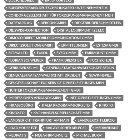
BOESCHE DIRECT
BRIAN CORVERS
BUNDESVERBAND DEUTSCHER INKASSO-UNTERNEHMEN E. V.
CONDOR GESELLSCHAFT FÜR FORDERUNGSMANAGEMENT MBH
DATEYARD AG
DEBCON GMBH
DIE GEBRÜDER SCHMIDTLEIN
DIE SWISS-CONNECTION
DIGITAL EQUIPMENT FZE LLC
DIMOCO DIRECT MOBILE COMMUNICATIONS GMBH
DIRECT2SOLUTIONS GMBH
ERMITTLUNGEN
ESTESA GMBH
ESTESA LTD.
EUSOL
EYEO GMBH
FAIRMOUNT GMBH
FLORIAN SCHWEIGER
FRANK DRESCHER
FUCHSICH.DE
GEBRÜDER SELIMI
GENERALSTAATSANWALTSCHAFT BERLIN
GENERALSTAATSANWALTSCHAFT DRESDEN
GEWINNSPIEL
GFS GESELLSCHAFT FÜR SERVICE-DIENSTLEISTUNGEN MBH
HUNTER FORDERUNGSMANAGEMENT GMBH
IMPRESSIONEN VERSAND GMBH
INET-DIENSTLEISTUNGEN GMBH
INKASSOBÜRO
ITALIA PROGRAMMI ORG LTD.
KINO.TO
KINOX.TO
KVR HANDELSGESELLSCHAFT MBH
LANDGERICHT FRANKFURT AM MAIN
LANDGERICHT LEIPZIG
LOAD HOUSE FZE
MALAYSISCHER ABLEGER
MEDIAFINANZ
MEDIVATIS
MEGA-FIRMENNETZ
MICHAEL BURAT