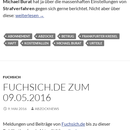
Michael Burat
hat ja über die massenhaften Einstellungen von
Strafverfahren
gegen sich gerne berichtet. Nicht aber über
Michael Burat: Stacheldrahtkönig, Gitterhengst oder was?
diese:
weiterlesen
→
ABONNEMENT
ABZOCKE
BETRUG
FRANKFURTER KREISEL
HAFT
KOSTENFALLEN
MICHAEL BURAT
URTEILE
FUCHSICH
FUCHSICH.DE ZUM
09.05.2016
9. MAI 2016
ABZOCKNEWS
Meldungen und Beiträge von
Fuchsich.de
bis zu dieser