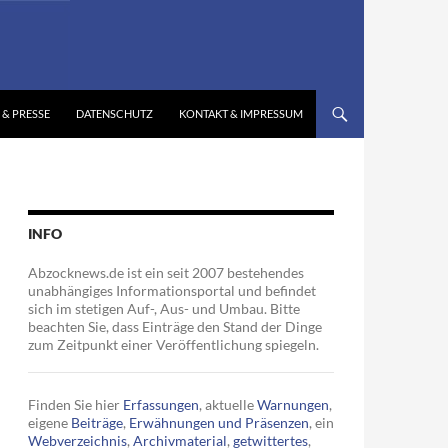
 & PRESSE
DATENSCHUTZ
KONTAKT & IMPRESSUM
INFO
Abzocknews.de ist ein seit 2007 bestehendes
unabhängiges Informationsportal und befindet
sich im stetigen Auf-, Aus- und Umbau. Bitte
beachten Sie, dass Einträge den Stand der Dinge
zum Zeitpunkt einer Veröffentlichung spiegeln.
Finden Sie hier
Erfassungen
, aktuelle
Warnungen
,
eigene
Beiträge
,
Erwähnungen und Präsenzen
, ein
Webverzeichnis
,
Archivmaterial
,
getwittertes
,