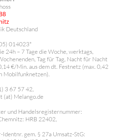
hoss
 88
itz
ik Deutschland
805) 014023*
Sie 24h – 7 Tage die Woche, werktags,
 Wochenenden, Tag für Tag, Nacht für Nacht
 0,14 €/Min. aus dem dt. Festnetz (max. 0,42
n Mobilfunknetzen).
1) 3 67 57 42,
t (at) Melango.de
ter und Handelsregisternummer:
Chemnitz: HRB 22402,
-Identnr. gem. § 27a Umsatz-StG: