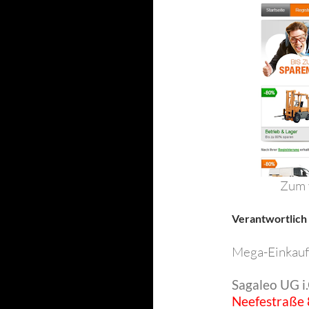
Zum v
Verantwortlich
Mega-Einkaufs
Sagaleo UG i.
Neefestraße