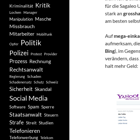
Kritik
für die Sagaleo 
Kriminalität
Locken
Manager
stark an
grossh
Masche
Manipulation
am besten selbst
Missbrauch
Mitarbeiter
Mobilfunk
Auf
mega-einka
Politik
aufmerksam, die 
Opfer
Bing
), im Gegen
Polizei
Protest
Provider
verändern, dass
Prozess
Rechnung
halt mehr Geld:
Rechtsanwalt
Schaden
Regierung
Schadenersatz
Schutz
Schweiz
Sicherheit
Skandal
Social Media
Spam
Software
Sperre
Staatsanwalt
Steuern
Strafe
Studien
Streit
Telefonieren
Telefonwerbung
Telekom