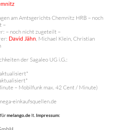
mnitz
agen am Amtsgerichts Chemnitz HRB – noch
t –
 – noch nicht zugeteilt –
rer:
David Jähn
, Michael Klein, Christian
h
hkeiten der Sagaleo UG i.G.:
aktualisiert*
aktualisiert*
Minute – Mobilfunk max. 42 Cent / Minute)
mega-einkaufsquellen.de
für
melango.de
lt.
Impressum
:
 GmbH