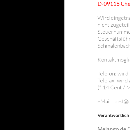
D-09116 Che
Wird eingetr
nicht zugeteil
Steuernummer:
Geschäftsfüh
Schmalenbac
Kontaktmöglic
Telefon: wird 
Telefax: wird 
(* 14 Cent / 
eMail: post@
Verantwortlich
Melango.de