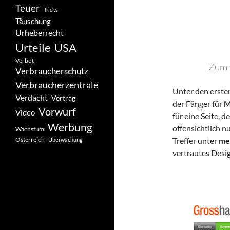
Teuer
Tricks
Täuschung
Urheberrecht
Urteile
USA
Verbot
Zum v
Verbraucherschutz
Verbraucherzentrale
Unter den ersten
Verdacht
Vertrag
der Fänger für
M
Vorwurf
Video
für eine Seite, d
Werbung
offensichtlich n
Wachstum
Österreich
Treffer unter
me
Überwachung
vertrautes Desig