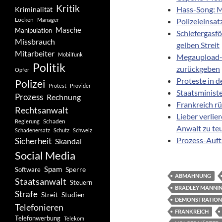
Kritik
Hass-Song: M
Kriminalität
Locken
Manager
Polizeieinsat
Masche
Manipulation
Schiefergasf
Missbrauch
gelben Streit
Mitarbeiter
Mobilfunk
Megaupload-P
Politik
zurückgeben
Opfer
Proteste in d
Polizei
Protest
Provider
Staatsminist
Prozess
Rechnung
Frankreich r
Rechtsanwalt
Lieber verlie
Schaden
Regierung
Anwalt zu te
Schadenersatz
Schutz
Schweiz
Prozess-Auft
Sicherheit
Skandal
Social Media
Spam
Software
Sperre
ABMAHNUNG
Staatsanwalt
Steuern
BRADLEY MANNI
Strafe
Studien
Streit
DEMONSTRATION
Telefonieren
FRANKREICH
Telefonwerbung
Telekom