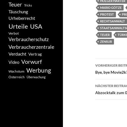
HOLGER HÄRTER
Teuer
Tricks
MARIO GÖTZE
Täuschung
PROTEST
PR
Urheberrecht
RECHTSANWALT
Urteile
USA
STAATSANWALTS
Verbot
TEUER
TÜRKE
Verbraucherschutz
ZENSUR
Verbraucherzentrale
Verdacht
Vertrag
Vorwurf
Beitragsn
Video
VORHERIGER BEIT
Werbung
Wachstum
Bye, bye Movie2k
Österreich
Überwachung
NÄCHSTER BEITRA
Abzocktalk zum 0