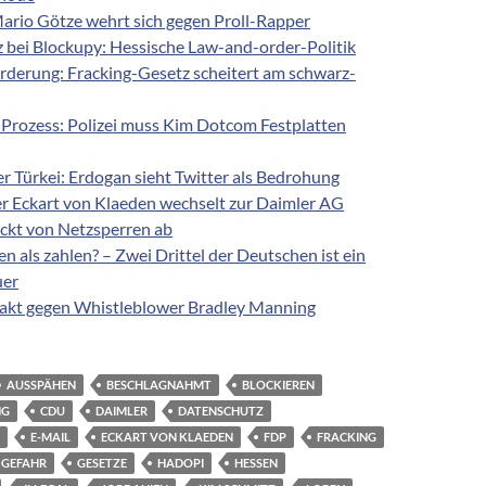
ario Götze wehrt sich gegen Proll-Rapper
z bei Blockupy: Hessische Law-and-order-Politik
örderung: Fracking-Gesetz scheitert am schwarz-
rozess: Polizei muss Kim Dotcom Festplatten
er Türkei: Erdogan sieht Twitter als Bedrohung
er Eckart von Klaeden wechselt zur Daimler AG
ückt von Netzsperren ab
ren als zahlen? – Zwei Drittel der Deutschen ist ein
uer
akt gegen Whistleblower Bradley Manning
AUSSPÄHEN
BESCHLAGNAHMT
BLOCKIEREN
NG
CDU
DAIMLER
DATENSCHUTZ
E-MAIL
ECKART VON KLAEDEN
FDP
FRACKING
GEFAHR
GESETZE
HADOPI
HESSEN