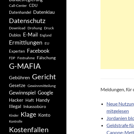
CDU
Call-Center
Datenklau
Datenhandel
Datenschutz
Drohung
Download
Druck
E-Mail
Dubios
England
Ermittlungen
EU
Facebook
Experten
Fälschung
Festnahme
FDP
G-MAFIA
Gericht
Gebühren
Gesetze
Gewinnmitteilung
Meldungen, für d
Gewinnspiel
Google
Handy
Hacker
Haft
Neue Nutzung
Illegal
Inkassobüro
mitgelesen
Klage
Konto
Kinder
Jordanien bl
Kontrolle
Geldstrafe fü
Kostenfallen
Capone-Met