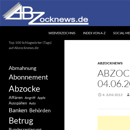
Zum
Inhalt
springen
Suchen
Abzocknews.de
WEBVERZEICHNIS
INDEX VON A-Z
SOCIAL-ME
Ihr unabhängiges
Top 100 Schlagwörter (Tags)
Informationsportal
auf Abzocknews.de:
ABZOCKNEWS
Abmahnung
ABZOC
Abonnement
04.06.
Abzocke
4. JUNI 2013
Affären
Angriff
Apple
Ausspähen
Auto
Banken
Behörden
Betrug
Bundesregierung