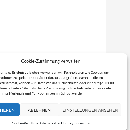
Cookie-Zustimmung verwalten
ptimales Erlebnis zu bieten, verwenden wir Technologien wie Cookies, um
ationen zu speichern und/oder darauf zuzugreifen. Wenn du diesen
 zustimmst, können wir Daten wie das Surfverhalten oder eindeutige IDs auf
te verarbeiten. Wenn du deine Zustimmung nicht erteilst oder zurückziehst,
immte Merkmale und Funktionen beeinträchtigt werden.
TIEREN
ABLEHNEN
EINSTELLUNGEN ANSEHEN
Cookie-Richtlinie
Datenschutzerklärung
Impressum