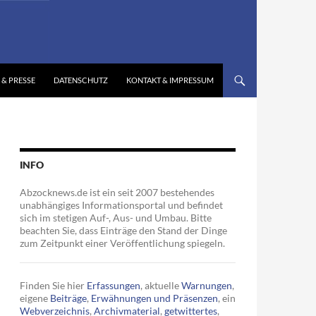
 & PRESSE
DATENSCHUTZ
KONTAKT & IMPRESSUM
INFO
Abzocknews.de ist ein seit 2007 bestehendes
unabhängiges Informationsportal und befindet
sich im stetigen Auf-, Aus- und Umbau. Bitte
beachten Sie, dass Einträge den Stand der Dinge
zum Zeitpunkt einer Veröffentlichung spiegeln.
Finden Sie hier
Erfassungen
, aktuelle
Warnungen
,
eigene
Beiträge
,
Erwähnungen und Präsenzen
, ein
Webverzeichnis
,
Archivmaterial
,
getwittertes
,