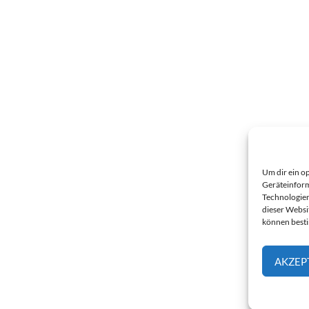
Um dir ein o
Geräteinform
Technologien
dieser Websi
können best
AKZEP